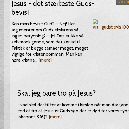
Jesus - det stærkeste Guds-
bevis!
Kan man bevise Gud? – Nej! Har
argumenter om Guds eksistens så
ingen betydning? – Jo! Det er ikke så
selvmodsigende, som det ser ud til.
Faktisk er begge temaer meget, meget
vigtige for kristendommen. Man kan
høre kristne...
[mere]
Skal jeg bare tro på Jesus?
Hvad skal der til for at komme i himlen når man dør (and
end at tro at Jesus er Guds søn der er død for vores synd
Johannes 3.16)?
[mere]