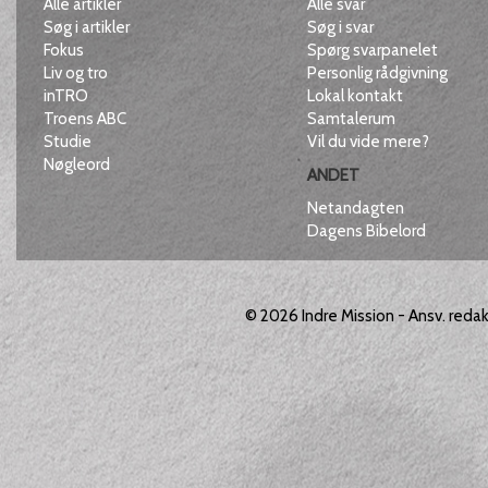
Alle artikler
Alle svar
Søg i artikler
Søg i svar
Fokus
Spørg svarpanelet
Liv og tro
Personlig rådgivning
inTRO
Lokal kontakt
Troens ABC
Samtalerum
Studie
Vil du vide mere?
Nøgleord
ANDET
Netandagten
Dagens Bibelord
© 2026
Indre Mission
- Ansv. reda