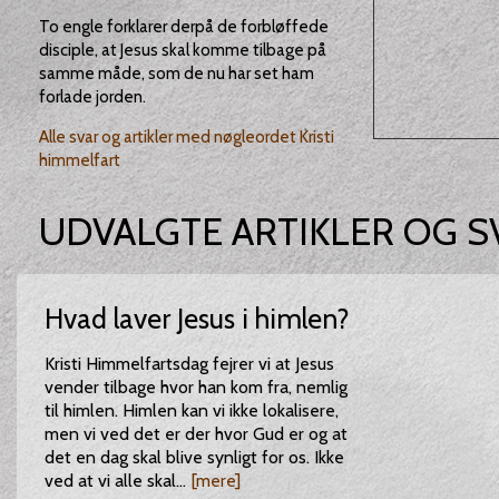
To engle forklarer derpå de forbløffede
disciple, at Jesus skal komme tilbage på
samme måde, som de nu har set ham
forlade jorden.
Alle svar og artikler med nøgleordet Kristi
himmelfart
UDVALGTE ARTIKLER OG S
Hvad laver Jesus i himlen?
Kristi Himmelfartsdag fejrer vi at Jesus
vender tilbage hvor han kom fra, nemlig
til himlen. Himlen kan vi ikke lokalisere,
men vi ved det er der hvor Gud er og at
det en dag skal blive synligt for os. Ikke
ved at vi alle skal...
[mere]