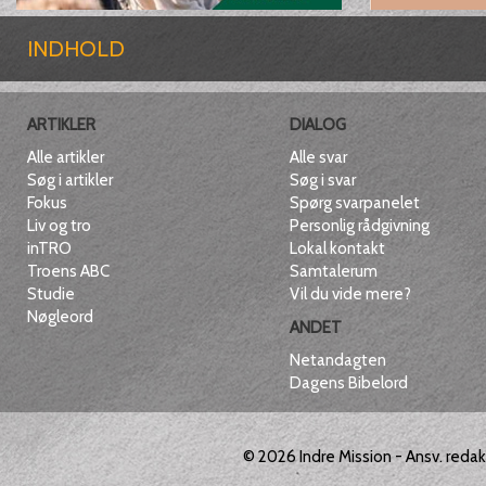
INDHOLD
ARTIKLER
DIALOG
Alle artikler
Alle svar
Søg i artikler
Søg i svar
Fokus
Spørg svarpanelet
Liv og tro
Personlig rådgivning
inTRO
Lokal kontakt
Troens ABC
Samtalerum
Studie
Vil du vide mere?
Nøgleord
ANDET
Netandagten
Dagens Bibelord
© 2026
Indre Mission
- Ansv. reda