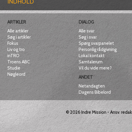
INDHOLD
ARTIKLER
DIALOG
Alle artikler
Alle svar
Søg i artikler
Søg i svar
Fokus
Spørg svarpanelet
Liv og tro
Personlig rådgivning
inTRO
Lokal kontakt
Troens ABC
Samtalerum
Studie
Vil du vide mere?
Nøgleord
ANDET
Netandagten
Dagens Bibelord
© 2026
Indre Mission
- Ansv. reda