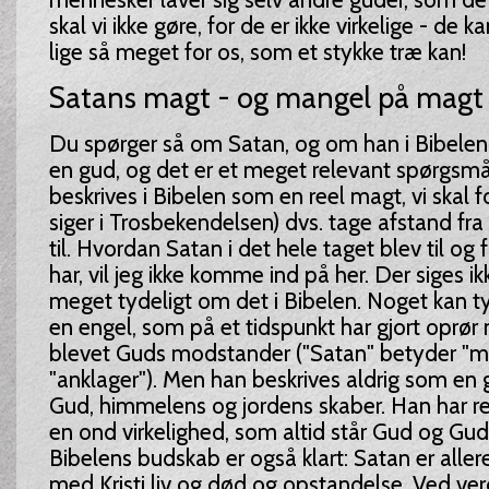
skal vi ikke gøre, for de er ikke virkelige - de k
lige så meget for os, som et stykke træ kan!
Satans magt - og mangel på magt
Du spørger så om Satan, og om han i Bibelen
en gud, og det er et meget relevant spørgsmå
beskrives i Bibelen som en reel magt, vi skal 
siger i Trosbekendelsen) dvs. tage afstand fr
til. Hvordan Satan i det hele taget blev til og
har, vil jeg ikke komme ind på her. Der siges ik
meget tydeligt om det i Bibelen. Noget kan ty
en engel, som på et tidspunkt har gjort oprø
blevet Guds modstander ("Satan" betyder "mo
"anklager"). Men han beskrives aldrig som en 
Gud, himmelens og jordens skaber. Han har re
en ond virkelighed, som altid står Gud og Gu
Bibelens budskab er også klart: Satan er aller
med Kristi liv og død og opstandelse. Ved v