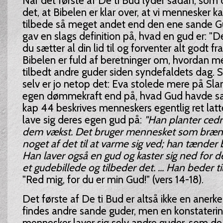
Når det første af De ti Bud lyder sådan, som d
det, at Bibelen er klar over, at vi mennesker k
tilbede så meget andet end den ene sande Gu
gav en slags definition på, hvad en gud er: "D
du sætter al din lid til og forventer alt godt fra
Bibelen er fuld af beretninger om, hvordan m
tilbedt andre guder siden syndefaldets dag. S
selv er jo netop det: Eva stolede mere på Sla
egen dømmekraft end på, hvad Gud havde sag
kap 44 beskrives menneskers egentlig ret latt
lave sig deres egen gud på:
"Han planter cedr
dem vækst. Det bruger mennesket som bræn
noget af det til at varme sig ved; han tænder 
Han laver også en gud og kaster sig ned for de
et gudebillede og tilbeder det. ... Han beder til
"Red mig, for du er min Gud!" (vers 14-18).
Det første af De ti Bud er altså ikke en anerke
findes andre sande guder, men en konstatering
mennesker laver sig selv andre guder, som de 