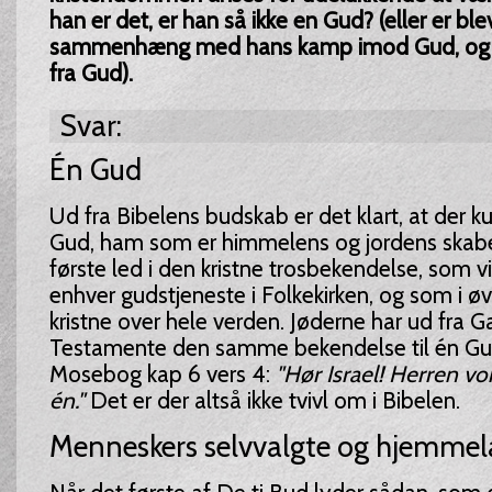
han er det, er han så ikke en Gud? (eller er blev
sammenhæng med hans kamp imod Gud, og h
fra Gud).
Svar:
Én Gud
Ud fra Bibelens budskab er det klart, at der k
Gud, ham som er himmelens og jordens skaber
første led i den kristne trosbekendelse, som 
enhver gudstjeneste i Folkekirken, og som i øv
kristne over hele verden. Jøderne har ud fra
Testamente den samme bekendelse til én Gud
Mosebog kap 6 vers 4:
"Hør Israel! Herren vo
én."
Det er der altså ikke tvivl om i Bibelen.
Menneskers selvvalgte og hjemmel