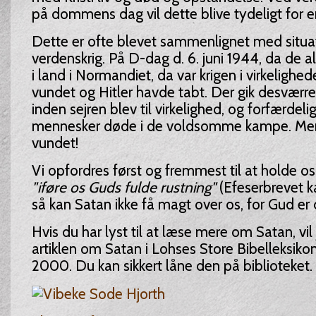
på dommens dag vil dette blive tydeligt for e
Dette er ofte blevet sammenlignet med situa
verdenskrig. På D-dag d. 6. juni 1944, da de al
i land i Normandiet, da var krigen i virkelighe
vundet og Hitler havde tabt. Der gik desværre
inden sejren blev til virkelighed, og forfærdel
mennesker døde i de voldsomme kampe. Men s
vundet!
Vi opfordres først og fremmest til at holde os
"iføre os Guds fulde rustning"
(Efeserbrevet ka
så kan Satan ikke få magt over os, for Gud er
Hvis du har lyst til at læse mere om Satan, vil
artiklen om Satan i Lohses Store Bibelleksikon
2000. Du kan sikkert låne den på biblioteket.