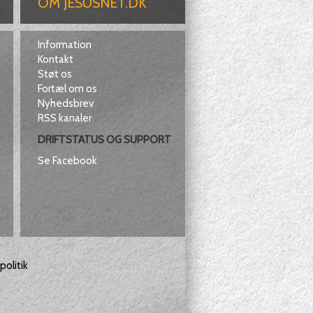
OM JESUSNET.DK
Information
Kontakt
Støt os
Fortæl om os
Nyhedsbrev
RSS kanaler
DRIFTSTATUS OG SUPPORT
Se Facebook
olitik