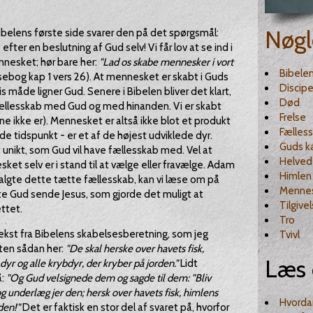
Nøgl
ibelens første side svarer den på det spørgsmål:
fter en beslutning af Gud selv! Vi får lov at se ind i
nesket; hør bare her:
"Lad os skabe mennesker i vort
Bibele
ebog kap 1 vers 26). At mennesket er skabt i Guds
Discipe
is måde ligner Gud. Senere i Bibelen bliver det klart,
Død
 fællesskab med Gud og med hinanden. Vi er skabt
Frelse
ene ikke er). Mennesket er altså ikke blot et produkt
Fælles
de tidspunkt - er et af de højest udviklede dyr.
Guds k
unikt, som Gud vil have fællesskab med. Vel at
Helved
t selv er i stand til at vælge eller fravælge. Adam
Himlen
algte dette tætte fællesskab, kan vi læse om på
Menne
te Gud sende Jesus, som gjorde det muligt at
Tilgive
ttet.
Tro
ekst fra Bibelens skabelsesberetning, som jeg
Tvivl
ten sådan her:
"De skal herske over havets fisk,
Læs 
dyr og alle krybdyr, der kryber på jorden."
Lidt
å:
"Og Gud velsignede dem og sagde til dem: "Bliv
 og underlæg jer den; hersk over havets fisk, himlens
Hvordan
rden!"
Det er faktisk en stor del af svaret på, hvorfor