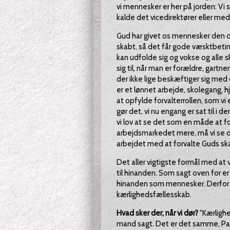
vi mennesker er her på jorden: Vi
kalde det vicedirektører eller med
Gud har givet os mennesker den op
skabt, så det får gode væsktbeting
kan udfolde sig og vokse og alle s
sig til, når man er forældre, gartn
der ikke lige beskæftiger sig med
er et lønnet arbejde, skolegang, h
at opfylde forvalterrollen, som vi er
gør det, vi nu engang er sat til i de
vi lov at se det som en måde at fo
arbejdsmarkedet mere, må vi se den
arbejdet med at forvalte Guds sk
Det aller vigtigste formål med at vi 
til hinanden. Som sagt oven for e
hinanden som mennesker. Derfor er
kærlighedsfællesskab.
Hvad sker der, når vi dør?
"Kærlighe
mand sagt. Det er det samme, Paulus