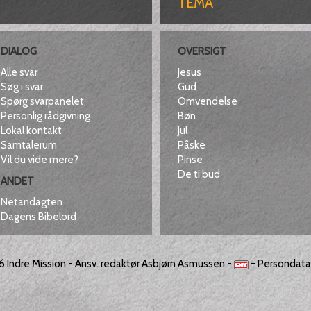
TEMA
DIALOG
OVERSIGT
Alle svar
Jesus
Søg i svar
Gud
Spørg svarpanelet
Omvendelse
Personlig rådgivning
Bøn
Lokal kontakt
Jul
Samtalerum
Påske
Vil du vide mere?
Pinse
De ti bud
ANDET
Netandagten
Dagens Bibelord
26
Indre Mission
- Ansv. redaktør Asbjørn Asmussen -
-
Persondatap