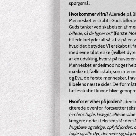
spørgsmål.
Hvor kommer vi fra?
Allerede på B
Mennesket er skabt i Guds billede e
Guds tanker ved skabelsen af men
billede, så de ligner os!"
(Første Mos
billede betyder altså, at vi på en v
hvad det betyder: Vi er skabt til
med evne til at elske (hvilket dyr
af en udvikling, hvor vi på nuværen
Mennesket er derimod noget helt 
mærke et fællesskab, som menneske
og Eva, de første mennesker, frav
Bibelens næste sider. Derfor måt
fællesskabet kunne blive genopre
Hvorfor er vi her på jorden?
I den t
citerede ovenfor, fortsætter teks
himlens fugle, kvæget, alle de vilde 
længere nede i teksten står der s
frugtbare og talrige, opfyld jorden,
fugle og alle dyr, der rører sig på jo