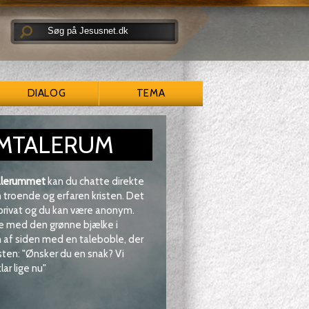
DIALOG
TEMA
MTALERUM
lerummet
kan du chatte direkte
troende og erfaren kristen. Det
 privat og du kan være anonym.
e med den grønne bjælke i
af siden med en taleboble, der
sten: "Ønsker du en snak? Vi
lar lige nu"