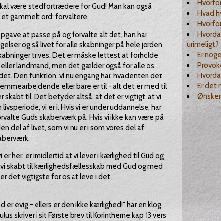
Hvorfo
 skal være stedfortrædere for Gud! Man kan også
Hvad hv
 et gammelt ord: forvaltere.
Hvorfor
Hvordan
gave at passe på og forvalte alt det, han har
urimeligt?
elser og så livet for alle skabninger på hele jorden
Er noge
kabninger trives. Det er måske lettest at forholde
Provok
er eller landmand, men det gælder også for alle os,
Hvorda
 det. Den funktion, vi nu engang har, hvadenten det
Er det 
jemmearbejdende eller bare er til - alt det er med til
Ønsker 
 skabt til. Det betyder altså, at det er vigtigt, at vi
n livsperiode, vi er i. Hvis vi er under uddannelse, har
rvalte Guds skaberværk på. Hvis vi ikke kan være på
 del af livet, som vi nu er i som vores del af
aberværk.
er her, er imidlertid at vi lever i kærlighed til Gud og
r vi skabt til kærlighedsfællesskab med Gud og med
 det vigtigste for os at leve i det
d er evig - ellers er den ikke kærlighed!" har en klog
 skriver i sit Første brev til Korintherne kap 13 vers