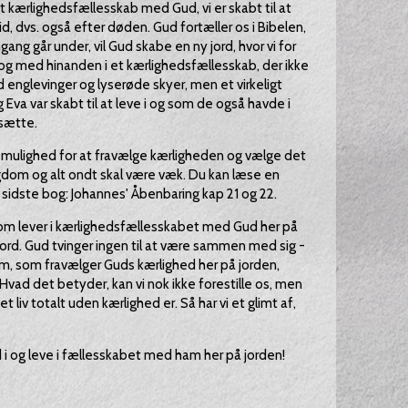
 kærlighedsfællesskab med Gud, vi er skabt til at
ltid, dvs. også efter døden. Gud fortæller os i Bibelen,
gang går under, vil Gud skabe en ny jord, hvor vi for
g med hinanden i et kærlighedsfællesskab, der ikke
 englevinger og lyserøde skyer, men et virkeligt
 Eva var skabt til at leve i og som de også havde i
tsætte.
 mulighed for at fravælge kærligheden og vælge det
dom og alt ondt skal være væk. Du kan læse en
s sidste bog: Johannes' Åbenbaring kap 21 og 22.
 som lever i kærlighedsfællesskabet med Gud her på
rd. Gud tvinger ingen til at være sammen med sig -
dem, som fravælger Guds kærlighed her på jorden,
Hvad det betyder, kan vi nok ikke forestille os, men
et liv totalt uden kærlighed er. Så har vi et glimt af,
nd i og leve i fællesskabet med ham her på jorden!