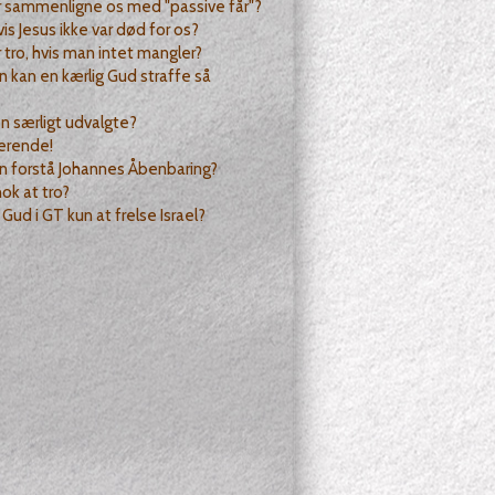
r sammenligne os med "passive får"?
is Jesus ikke var død for os?
 tro, hvis man intet mangler?
 kan en kærlig Gud straffe så
n særligt udvalgte?
erende!
n forstå Johannes Åbenbaring?
nok at tro?
Gud i GT kun at frelse Israel?