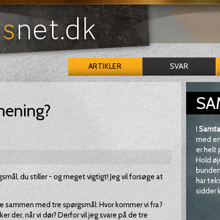
ARTIKLER
SVAR
SA
 mening?
I
Samta
med en 
er helt
Hold øj
bunden 
mål, du stiller - og meget vigtigt! Jeg vil forsøge at
har tek
sidder k
se sammen med tre spørgsmål: Hvor kommer vi fra?
er der, når vi dør? Derfor vil jeg svare på de tre