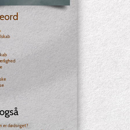
eord
n
lskab
skab
ærlighed
e
ske
lse
også
 er dødsriget?