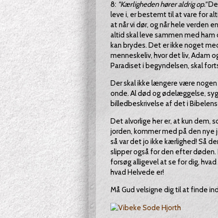
8:
"Kærligheden hører aldrig op."
Det
leve i, er bestemt til at vare for a
at når vi dør, og når hele verden en
altid skal leve sammen med ham o
kan brydes. Det er ikke noget med
menneskeliv, hvor det liv, Adam og
Paradiset i begyndelsen, skal for
Der skal ikke længere være nogen
onde. Al død og ødelæggelse, syg
billedbeskrivelse af det i Bibelen
Det alvorlige her er, at kun dem,
jorden, kommer med på den nye jo
så var det jo ikke kærlighed! Så 
slipper også for den efter døden. 
forsøg alligevel at se for dig, hvad 
hvad Helvede er!
Må Gud velsigne dig til at finde i