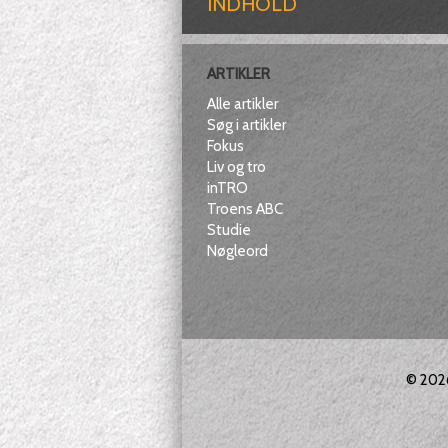
INDHOLD
ARTIKLER
Alle artikler
Søg i artikler
Fokus
Liv og tro
inTRO
Troens ABC
Studie
Nøgleord
© 20