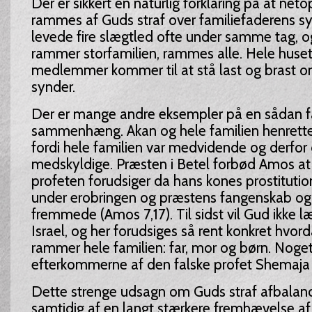
Der er sikkert en naturlig forklaring på at neto
rammes af Guds straf over familiefaderens 
levede fire slægtled ofte under samme tag, o
rammer storfamilien, rammes alle. Hele huset
medlemmer kommer til at stå last og brast 
synder.
Der er mange andre eksempler på en sådan f
sammenhæng. Akan og hele familien henrettes 
fordi hele familien var medvidende og derfor
medskyldige. Præsten i Betel forbød Amos at 
profeten forudsiger da hans kones prostituti
under erobringen og præstens fangenskab og 
fremmede (Amos 7,17). Til sidst vil Gud ikke 
Israel, og her forudsiges så rent konkret hvord
rammer hele familien: far, mor og børn. Noge
efterkommerne af den falske profet Shemaja 
Dette strenge udsagn om Guds straf afbalan
samtidig af en langt stærkere fremhævelse af