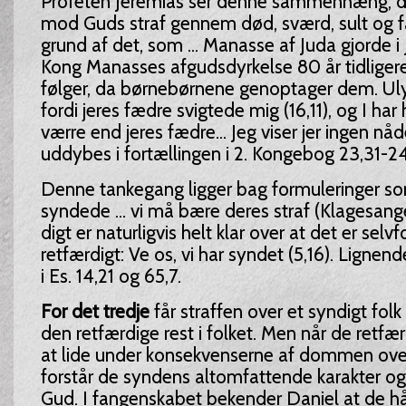
Profeten Jeremias ser denne sammenhæng, d
mod Guds straf gennem død, sværd, sult og 
grund af det, som ... Manasse af Juda gjorde i 
Kong Manasses afgudsdyrkelse 80 år tidligere 
følger, da børnebørnene genoptager dem. Ul
fordi jeres fædre svigtede mig (16,11), og I ha
værre end jeres fædre... Jeg viser jer ingen nåd
uddybes i fortællingen i 2. Kongebog 23,31-24
Denne tankegang ligger bag formuleringer s
syndede ... vi må bære deres straf (Klagesan
digt er naturligvis helt klar over at det er selv
retfærdigt: Ve os, vi har syndet (5,16). Lignen
i Es. 14,21 og 65,7.
For det tredje
får straffen over et syndigt folk
den retfærdige rest i folket. Men når de retfæ
at lide under konsekvenserne af dommen over
forstår de syndens altomfattende karakter og
Gud. I fangenskabet bekender Daniel at de h