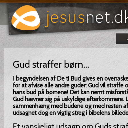
Gud straffer børn...
I begyndelsen af De ti Bud gives en overras
for at afvise alle andre guder: Gud vil straffe
hans bud på børnene! Det kan nemt misforstås 
Gud hævner sig på uskyldige efterkommere. Læ
sammenhæng med budene og med resten af 
udsagnet dog en vigtig streg i bibelens billed
Et vanskeligt udsagn om Guds stra