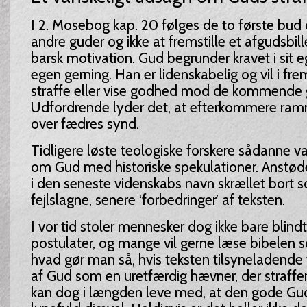
I 2. Mosebog kap. 20 følges de to første bud
andre guder og ikke at fremstille et afgudsbil
barsk motivation. Gud begrunder kravet i sit e
egen gerning. Han er lidenskabelig og vil i fr
straffe eller vise godhed mod de kommende g
Udfordrende lyder det, at efterkommere ram
over fædres synd.
Tidligere løste teologiske forskere sådanne v
om Gud med historiske spekulationer. Anstød
i den seneste videnskabs navn skrællet bort 
fejlslagne, senere ‘forbedringer’ af teksten.
I vor tid stoler mennesker dog ikke bare blind
postulater, og mange vil gerne læse bibelen 
hvad gør man så, hvis teksten tilsyneladende 
af Gud som en uretfærdig hævner, der straffe
kan dog i længden leve med, at den gode Gud