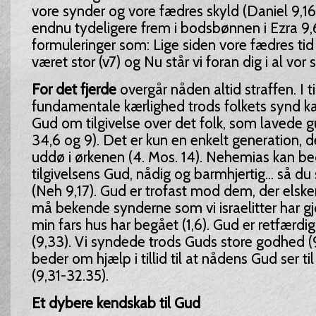
vore synder og vore fædres skyld (Daniel 9,1
endnu tydeligere frem i bodsbønnen i Ezra 9,6
formuleringer som: Lige siden vore fædres tid 
været stor (v7) og Nu står vi foran dig i al vor s
For det fjerde
overgår nåden altid straffen. I til
fundamentale kærlighed trods folkets synd 
Gud om tilgivelse over det folk, som lavede g
34,6 og 9). Det er kun en enkelt generation, de
uddø i ørkenen (4. Mos. 14). Nehemias kan bed
tilgivelsens Gud, nådig og barmhjertig... så du
(Neh 9,17). Gud er trofast mod dem, der elsker
må bekende synderne som vi israelitter har gj
min fars hus har begået (1,6). Gud er retfærdig
(9,33). Vi syndede trods Guds store godhed 
beder om hjælp i tillid til at nådens Gud ser t
(9,31-32.35).
Et dybere kendskab til Gud