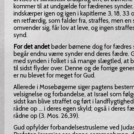
kommer til at undgælde for fædrenes synder. 
indskærper igen og igen i kapitlerne 3, 18, 33 
en retfærdig, som falder fra, straffes, men en 
omvender sig, får lov at leve, og ingen straff
synd.
For det andet
bøder børnene dog for fædres sk
begår endnu værre synder end deres fædre. 
med synden i folket i så mange slægtled, at b
til sidst flyder over. Denne og de forrige gene
er nu blevet for meget for Gud.
Allerede i Mosebøgerne siger pagtens best
velsignelse og forbandelse, at Israel som følge
sidst kan blive straffet og ført i landflygtighe
rådne op ... i deres egen skyld; også i deres f
rådne op (3. Mos. 26,39).
Gud opfylder forbandelsestruslerne ved Juda