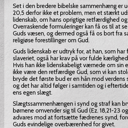
Set i den bredere bibelske sammenhæng er ud
20,5 derfor ikke et problem, men et stærkt 
lidenskab, om hans oprigtige retfærdighed og
Overraskende formuleringer kan få os til at se
Guds væsen, og dermed også få os bort fra sa
religiøse forestillinger om Gud.
Guds lidenskab er udtryk for, at han, som har f
slaveriet, også har krav på vor fulde kærlighed
Hvis han ikke lidenskabeligt værnede om sin e
ikke være den retfærdige Gud, som vi kan stole
bryde det første bud er en hån mod verdens s
og det har altid følger i samtiden og i eftertid
ens egen slægt.
Slægtssammenhængen i synd og straf kan bry
børnene omvender sig til Gud (Ez. 18,21-23 og 
advares mod at fortsætte fædrenes synd, ford
Guds evindelige overbærenhed for givet.