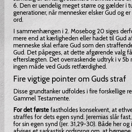
6. Den er uendelig meget større og gælder i t
generationer, når mennesker elsker Gud og e
ord.
I sammenhængen i 2. Mosebog 20 siges derfo
mere end at kærligheden eller hadet til Gud a
menneske skal erfare Gud som den straffende
Gud. Det påpeges, at dette afgørende valg får
efterslægten. Det overraskende udtryk i v 5b 
ingen måde ved Guds retfærdighed.
Fire vigtige pointer om Guds straf
Disse grundtanker udfoldes i fire forskellige re
Gammel Testamente.
For det første
fastholdes konsekvent, at ethv
straffes for dets egen synd. Jeremias slår fast
for sin egen synd (Jer. 31,29-30). Både her og i
afvises et sarkastisk ordsprog om, at børnene