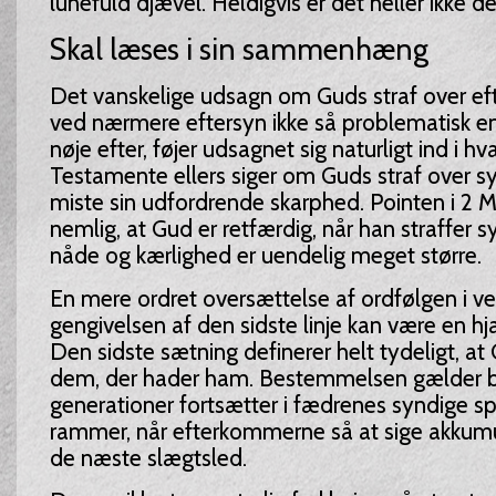
lunefuld djævel. Heldigvis er det heller ikke det
Skal læses i sin sammenhæng
Det vanskelige udsagn om Guds straf over e
ved nærmere eftersyn ikke så problematisk e
nøje efter, føjer udsagnet sig naturligt ind i
Testamente ellers siger om Guds straf over s
miste sin udfordrende skarphed. Pointen i 2 M
nemlig, at Gud er retfærdig, når han straffer
nåde og kærlighed er uendelig meget større.
En mere ordret oversættelse af ordfølgen i ve
gengivelsen af den sidste linje kan være en hjæ
Den sidste sætning definerer helt tydeligt, at 
dem, der hader ham. Bestemmelsen gælder b
generationer fortsætter i fædrenes syndige sp
rammer, når efterkommerne så at sige akkumu
de næste slægtsled.