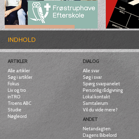
INDHOLD
ARTIKLER
DIALOG
Alle artikler
Alle svar
Søg i artikler
Søg i svar
Fokus
Spørg svarpanelet
Liv og tro
Personlig rådgivning
inTRO
Lokal kontakt
Troens ABC
Samtalerum
Studie
Vil du vide mere?
Nøgleord
ANDET
Netandagten
Dagens Bibelord