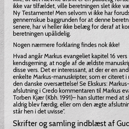
ikke var tilfældet, ville beretningen slet ikk
Ny Testamente! Men selvom vi ikke har forud
gennemskue baggrunden for at denne beretning
senere, har vi heller ikke belæg for deraf at ko
beretningen upålidelig.
Nogen nærmere forklaring findes nok ikke!
Hvad angår Markus evangeliet kapitel 16 vers 
kendsgerning, at nogle af de ældste manuskri
disse vers. Det er interessant, at der er en and
enkelte Markus-manuskripter, som er citeret i n
den danske oversættelse! Se Ekskurs: Markus
afslutning i Credo kommentaren til Markus ev
Torben Kjær (Kbh. 1991)– han slutter med at 
aldrig blev færdig, eller om den ægte afslutnin
står hen i det uvisse”.
Skrifter og samling indblæst af Gu