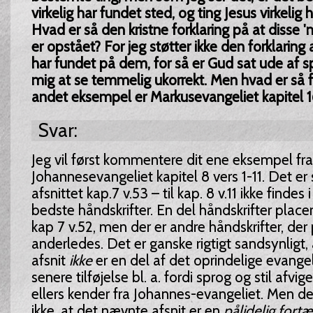
virkelig har fundet sted, og ting Jesus virkelig h
Hvad er så den kristne forklaring på at disse 
er opstået? For jeg støtter ikke den forklaring 
har fundet på dem, for så er Gud sat ude af spi
mig at se temmelig ukorrekt. Men hvad er så f
andet eksempel er Markusevangeliet kapitel 1
Svar:
Jeg vil først kommentere dit ene eksempel fra
Johannesevangeliet kapitel 8 vers 1-11. Det er
afsnittet kap.7 v.53 – til kap. 8 v.11 ikke findes
bedste håndskrifter. En del håndskrifter placer
kap 7 v.52, men der er andre håndskrifter, der
anderledes. Det er ganske rigtigt sandsynligt,
afsnit
ikke
er en del af det oprindelige evange
senere tilføjelse bl. a. fordi sprog og stil afvige
ellers kender fra Johannes-evangeliet. Men de
ikke, at det nævnte afsnit er en
pålidelig fortæ