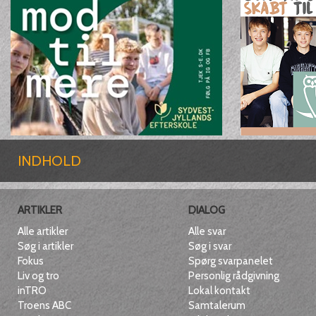
INDHOLD
ARTIKLER
DIALOG
Alle artikler
Alle svar
Søg i artikler
Søg i svar
Fokus
Spørg svarpanelet
Liv og tro
Personlig rådgivning
inTRO
Lokal kontakt
Troens ABC
Samtalerum