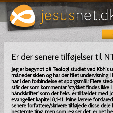
Er der senere tilføjelser til N
Jeg er begyndt på Teologi studiet ved Kbh's un
måneder siden og har der fået undervisning i
har i den forbindelse et spørgsmål: Flere sted
står der som kommentar 'stykket findes ikke i
håndskrifter' som det f.eks. er tilfældet med 
evangeliet kapitel 8,1-11. Mine lærere forklar
senere forfattere/skrivere tilføjede disse dele f
bestemte ting, men som jeg ser det, er det b