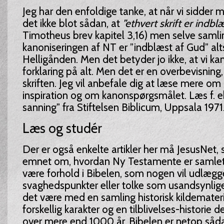
Jeg har den enfoldige tanke, at når vi sidder 
det ikke blot sådan, at
”ethvert skrift er indbl
Timotheus brev kapitel 3,16) men selve samli
kanoniseringen af NT er ”indblæst af Gud” alts
Helligånden. Men det betyder jo ikke, at vi kan 
forklaring på alt. Men det er en overbevisning, de
skriften. Jeg vil anbefale dig at læse mere om
inspiration og om kanonspørgsmålet. Læs f. eks
sanning" fra Stiftelsen Biblicum, Uppsala 1971
Læs og studér
Der er også enkelte artikler her må JesusNet
emnet om, hvordan Ny Testamente er samlet. 
være forhold i Bibelen, som nogen vil udlæg
svaghedspunkter eller tolke som usandsynlige
det være med en samling historisk kildemater
forskellig karakter og en tilblivelses-historie 
over mere end 1000 år. Bibelen er netop såd