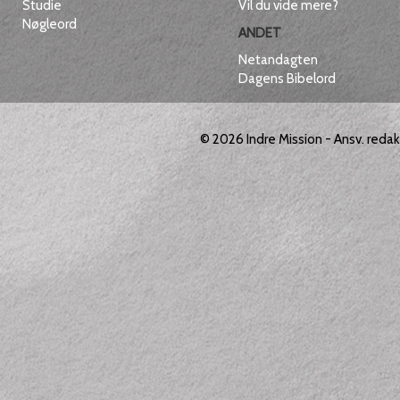
Studie
Vil du vide mere?
Nøgleord
ANDET
Netandagten
Dagens Bibelord
© 2026
Indre Mission
- Ansv. reda