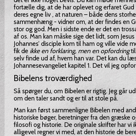
fortælle dig, at de har oplevet og erfaret Gud
deres egne liv , at naturen – både dens storh
sammenhæng - vidner om, at der findes en Gu
stor og god. Men i sidste ende er det en tross
af os. Man kan måske sige det lidt, som Jesus 
Johannes’ disciple kom til ham og ville vide
fik de
ikke en forklaring, men en opfordring
ti
selv finde ud af, hvem han var. Det kan du læ
Johannesevangeliet kapitel 1. Det vil jeg opford
Bibelens troværdighed
Så spørger du, om Bibelen er rigtig. Jeg går ud
om den taler sandt og er til at stole på.
Man kan først sammenligne Bibelen med andr
historiske bøger, beretninger fra den græske 
filosofi og historie. De originale skrifter har vi
alligevel regner vi med, at den historie de beret