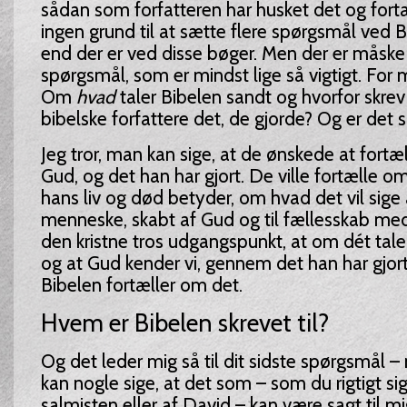
sådan som forfatteren har husket det og fortal
ingen grund til at sætte flere spørgsmål ved B
end der er ved disse bøger. Men der er måske
spørgsmål, som er mindst lige så vigtigt. For
Om
hvad
taler Bibelen sandt og hvorfor skrev
bibelske forfattere det, de gjorde? Og er det 
Jeg tror, man kan sige, at de ønskede at fortæ
Gud, og det han har gjort. De ville fortælle o
hans liv og død betyder, om hvad det vil sige
menneske, skabt af Gud og til fællesskab me
den kristne tros udgangspunkt, at om dét tale
og at Gud kender vi, gennem det han har gjor
Bibelen fortæller om det.
Hvem er Bibelen skrevet til?
Og det leder mig så til dit sidste spørgsmål 
kan nogle sige, at det som – som du rigtigt sig
salmisten eller af David – kan være sagt til mi