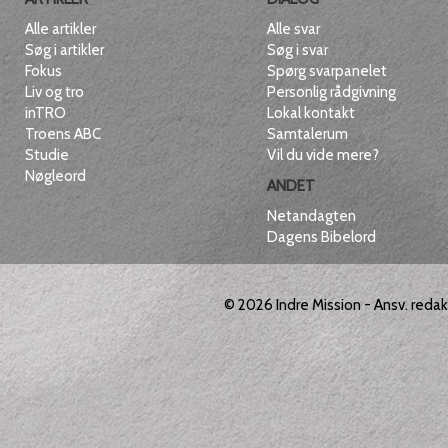
Alle artikler
Alle svar
Søg i artikler
Søg i svar
Fokus
Spørg svarpanelet
Liv og tro
Personlig rådgivning
inTRO
Lokal kontakt
Troens ABC
Samtalerum
Studie
Vil du vide mere?
Nøgleord
ANDET
Netandagten
Dagens Bibelord
© 2026
Indre Mission
- Ansv. reda