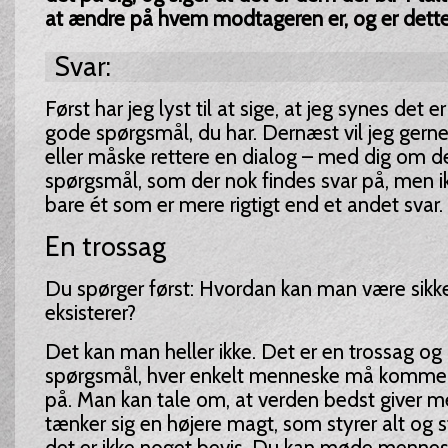
at ændre på hvem modtageren er, og er dette 
Svar:
Først har jeg lyst til at sige, at jeg synes det er
gode spørgsmål, du har. Dernæst vil jeg gerne
eller måske rettere en dialog – med dig om d
spørgsmål, som der nok findes svar på, men i
bare ét som er mere rigtigt end et andet svar.
En trossag
Du spørger først: Hvordan kan man være sikk
eksisterer?
Det kan man heller ikke. Det er en trossag og 
spørgsmål, hver enkelt menneske må komme ti
på. Man kan tale om, at verden bedst giver m
tænker sig en højere magt, som styrer alt og s
det er ikke noget bevis. Du kan møde mennesk