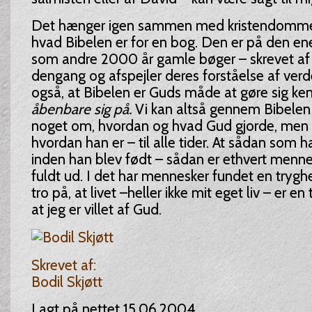
Det hænger igen sammen med kristendommens
hvad Bibelen er for en bog. Den er på den en
som andre 2000 år gamle bøger – skrevet a
dengang og afspejler deres forståelse af verde
også, at Bibelen er Guds måde at gøre sig ke
åbenbare sig på.
Vi kan altså gennem Bibelen 
noget om, hvordan og hvad Gud gjorde, men
hvordan han er – til alle tider. At sådan som 
inden han blev født – sådan er ethvert menn
fuldt ud. I det har mennesker fundet en trygh
tro på, at livet –heller ikke mit eget liv – er e
at jeg er villet af Gud.
Skrevet af:
Bodil Skjøtt
Lagt på nettet 15.06.2004