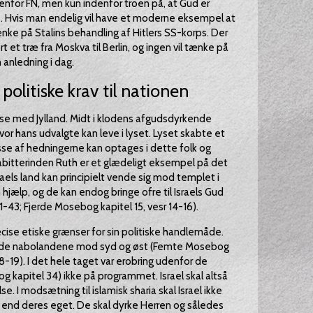
denfor FN, men kun indenfor troen på, at Gud er
e. Hvis man endelig vil have et moderne eksempel at
e på Stalins behandling af Hitlers SS-korps. Der
rt et træ fra Moskva til Berlin, og ingen vil tænke på
 anledning i dag.
politiske krav til nationen
relse med Jylland. Midt i klodens afgudsdyrkende
vor hans udvalgte kan leve i lyset. Lyset skabte et
se af hedningerne kan optages i dette folk og
abitterinden Ruth er et glædeligt eksempel på det
raels land kan principielt vende sig mod templet i
hjælp, og de kan endog bringe ofre til Israels Gud
1-43; Fjerde Mosebog kapitel 15, vesr 14-16).
cise etiske grænser for sin politiske handlemåde.
ydde nabolandene mod syd og øst (Femte Mosebog
 18-19). I det hele taget var erobring udenfor de
 kapitel 34) ikke på programmet. Israel skal altså
lse. I modsætning til islamisk sharia skal Israel ikke
 end deres eget. De skal dyrke Herren og således