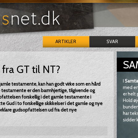
ARTIKLER
SVAR
SA
fra GT til NT?
I
Samta
i gamle testamente, kan han godt virke som en hård
med en 
 testamente er den barmhjertige, tilgivende og
er helt
ttelsen forskellig i det gamle testamente i
Hold øj
atte Gud i to forskellige skikkelser i det gamle og nye
bunden 
rklare gudsopfattelsen ud fra det nye
har tek
sidder k