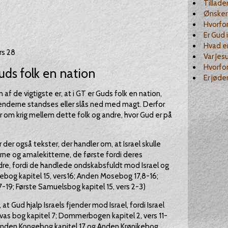
Tillade
Ønsker 
Hvorfor
Er Gud 
Hvad er
rs 28
Var Jesu
Hvorfor
Guds folk en nation
Er jøde
 af de vigtigste er, at i GT er Guds folk en nation,
fjenderne standses eller slås ned med magt. Derfor
 om krig mellem dette folk og andre, hvor Gud er på
der også tekster, der handler om, at Israel skulle
ne og amalekitterne, de første fordi deres
re, fordi de handlede ondskabsfuldt mod Israel og
ebog kapitel 15, vers16; Anden Mosebog 17,8-16;
-19; Første Samuelsbog kapitel 15, vers 2-3)
 Gud hjalp Israels fjender mod Israel, fordi Israel
vas bog kapitel 7; Dommerbogen kapitel 2, vers 11-
 Anden Kongebog kapitel 17 og Anden Krønikebog