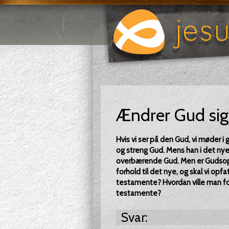
Ændrer Gud sig 
Hvis vi ser på den Gud, vi møder 
og streng Gud. Mens han i det nye
overbærende Gud. Men er Gudsopfa
forhold til det nye, og skal vi opf
testamente? Hvordan ville man fo
testamente?
Svar: