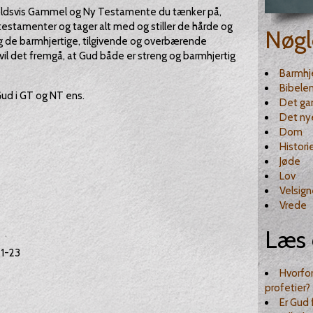
enholdsvis Gammel og Ny Testamente du tænker på,
stamenter og tager alt med og stiller de hårde og
Nøgl
og de barmhjertige, tilgivende og overbærende
vil det fremgå, at Gud både er streng og barmhjertig
Barmhj
Bibele
Gud i GT og NT ens.
Det ga
Det ny
Dom
Histori
Jøde
Lov
Velsign
Vrede
Læs 
21-23
Hvorfo
profetier?
Er Gud 