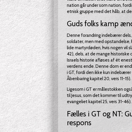
nation går under som nation, ford
etnisk gruppe med det håb, at den s
Guds folks kamp ænd
Denne forandring indebærer dels, 
soldater, men med opstandelse, hv
lide martyrdøden, hvis nogen vil s
42), dels, at de mange historis
Israels historie afløses af ét 
verdens ende. Denne dom er en
i GT, fordi den ikke kun indebær
Åbenbaring kapitel 20, vers 11-15).
Ligesom i GT er målestokken også
til Jesus, som det kommer til udtry
evangeliet kapitel 25, vers 31-46).
Fælles i GT og NT: 
respons