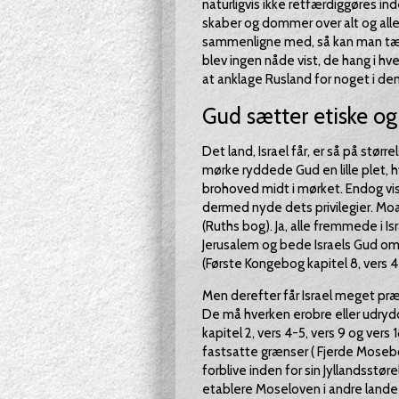
naturligvis ikke retfærdiggøres in
skaber og dommer over alt og all
sammenligne med, så kan man tænk
blev ingen nåde vist, de hang i hve
at anklage Rusland for noget i den
Gud sætter etiske og 
Det land, Israel får, er så på stør
mørke ryddede Gud en lille plet, h
brohoved midt i mørket. Endog vis
dermed nyde dets privilegier. Mo
(Ruths bog). Ja, alle fremmede i Is
Jerusalem og bede Israels Gud om 
(Første Kongebog kapitel 8, vers 4
Men derefter får Israel meget præ
De må hverken erobre eller udr
kapitel 2, vers 4-5, vers 9 og vers
fastsatte grænser ( Fjerde Mosebog
forblive inden for sin Jyllandsstøre
etablere Moseloven i andre lande