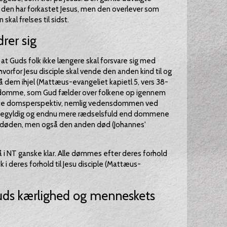
i den har forkastet Jesus, men den overlever som
kal frelses til sidst.
rer sig
at Guds folk ikke længere skal forsvare sig med
orfor Jesu disciple skal vende den anden kind til og
lå dem ihjel (Mattæus-evangeliet kapietl 5, vers 38-
ke domme, som Gud fælder over folkene op igennem
eneste domsperspektiv, nemlig vedensdommen ved
degyldig og endnu mere rædselsfuld end dommene
er døden, men også den anden død (Johannes'
 i NT ganske klar. Alle dømmes efter deres forhold
k i deres forhold til Jesu disciple (Mattæus-
Guds kærlighed og menneskets