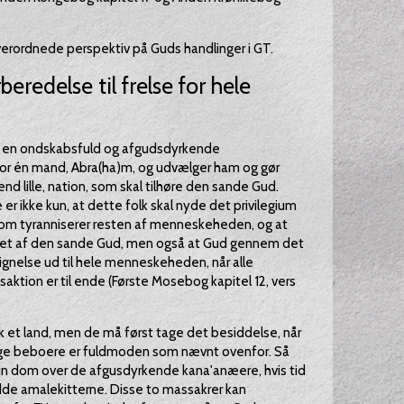
erordnede perspektiv på Guds handlinger i GT.
eredelse til frelse for hele
 i en ondskabsfuld og afgudsdyrkende
for én mand, Abra(ha)m, og udvælger ham og gør
d lille, nation, som skal tilhøre den sande Gud.
ikke kun, at dette folk skal nyde det privilegium
som tyranniserer resten af menneskeheden, og at
ttet af den sande Gud, men også at Gud gennem det
elsignelse ud til hele menneskeheden, når alle
aktion er til ende (Første Mosebog kapitel 12, vers
lk et land, men de må først tage det besiddelse, når
ige beboere er fuldmoden som nævnt ovenfor. Så
 sin dom over de afgusdyrkende kana'anæere, hvis tid
rydde amalekitterne. Disse to massakrer kan