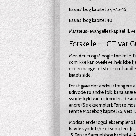
Esajas' bog kapitel 57, v.15-16
Esajas' bog kapitel 40
Mattæus-evangeliet kapitel 11, ve
Forskelle - I GT var 
Men der er også nogle forskelle. En
som ikke kan overleve, hvis ikke 
er der mange tekster, som handler
Israels side.
For at gøre det endnu strengere er 
udrydde to andre folk, kana'anæer
syndeskyld var fuldmoden, de and
andre (Se eksempler i: Første Mos
Femte Mosebog kapitel 25, vers 17
Modsat er der også eksempler på, at
havde syndet (Se eksempler i: Jos
15; Første Samuelsbog kapitel 4;