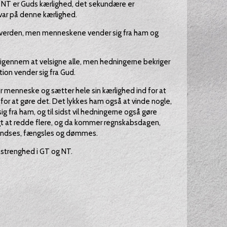
NT er Guds kærlighed, det sekundære er
r på denne kærlighed.
d verden, men menneskene vender sig fra ham og
igennem at velsigne alle, men hedningerne bekriger
ion vender sig fra Gud.
er menneske og sætter hele sin kærlighed ind for at
for at gøre det. Det lykkes ham også at vinde nogle,
 fra ham, og til sidst vil hedningerne også gøre
ligt at redde flere, og da kommer regnskabsdagen,
andses, fængsles og dømmes.
strenghed i GT og NT.