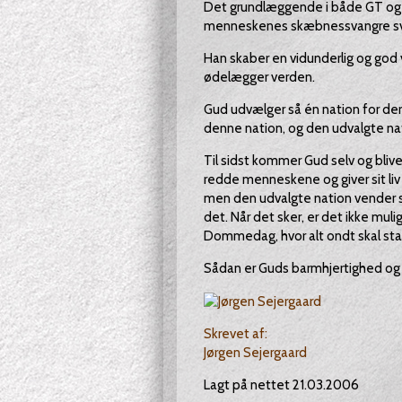
Det grundlæggende i både GT og 
menneskenes skæbnessvangre sva
Han skaber en vidunderlig og go
ødelægger verden.
Gud udvælger så én nation for der
denne nation, og den udvalgte nat
Til sidst kommer Gud selv og bliv
redde menneskene og giver sit liv 
men den udvalgte nation vender sig
det. Når det sker, er det ikke mu
Dommedag, hvor alt ondt skal st
Sådan er Guds barmhjertighed og 
Skrevet af:
Jørgen Sejergaard
Lagt på nettet 21.03.2006