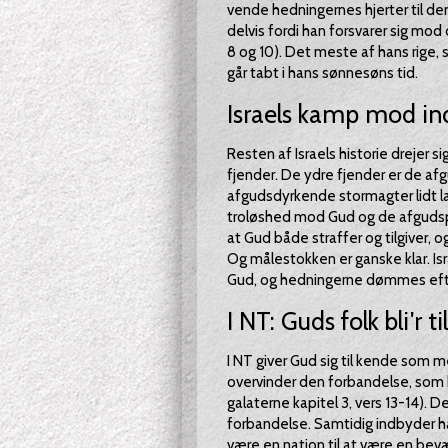
vende hedningernes hjerter til den
delvis fordi han forsvarer sig mo
8 og 10). Det meste af hans rige,
går tabt i hans sønnesøns tid.
Israels kamp mod ind
Resten af Israels historie drejer 
fjender. De ydre fjender er de a
afgudsdyrkende stormagter lidt læ
troløshed mod Gud og de afgudspro
at Gud både straffer og tilgiver, 
Og målestokken er ganske klar. Isr
Gud, og hedningerne dømmes efter, 
I NT: Guds folk bli'r 
I NT giver Gud sig til kende som 
overvinder den forbandelse, som h
galaterne kapitel 3, vers 13-14).
forbandelse. Samtidig indbyder 
være en nation til at være en bev