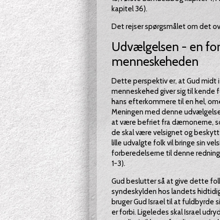
kapitel 36).
Det rejser spørgsmålet om det ov
Udvælgelsen - en forb
menneskeheden
Dette perspektiv er, at Gud midt
menneskehed giver sig til kende 
hans efterkommere til en hel, omen
Meningen med denne udvælgelse er 
at være befriet fra dæmonerne, 
de skal være velsignet og besky
lille udvalgte folk vil bringe sin v
forberedelserne til denne rednings
1-3).
Gud beslutter så at give dette fo
syndeskylden hos landets hidtid
bruger Gud Israel til at fuldbyrde
er forbi. Ligeledes skal Israel ud