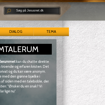
DIALOG
TEMA
MTALERUM
lerummet
kan du chatte direkte
troende og erfaren kristen. Det
 privat og du kan være anonym.
e med den grønne bjælke i
af siden med en taleboble, der
sten: "Ønsker du en snak? Vi
lar lige nu"