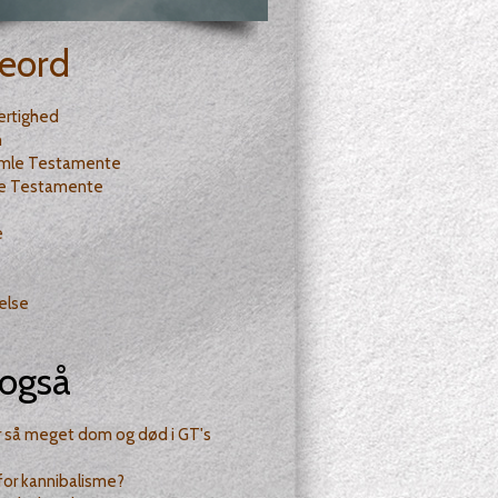
eord
ertighed
n
mle Testamente
e Testamente
e
else
også
r så meget dom og død i GT's
for kannibalisme?