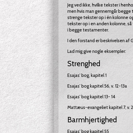
Jeg ved ikke, hvilke tekster i h
men hvis man gennemgår begge te
strenge tekster op i én kolonne 
tekster op i en anden kolonne, så 
i begge testamenter.
I den forstand er beskrivelsen af 
Lad mig give nogle eksempler:
Strenghed
Esajas' bog, kapitel 1
Esajas' bog kapitel 56, v. 12-13a
Esajas' bog kapitel 13- 14
Mattæus-evangeliet kapitel 7, v. 
Barmhjertighed
Esajas' bog kapitel 55