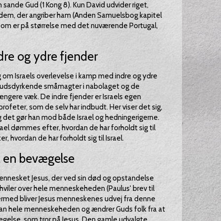
 sande Gud (1 Kong 8). Kun David udvider riget,
d dem, der angriber ham (Anden Samuelsbog kapitel
 som er på størrelse med det nuværende Portugal,
re og ydre fjender
sig om Israels overlevelse i kamp med indre og ydre
fgudsdyrkende småmagter i nabolaget og de
ngere væk. De indre fjender er Israels egen
feter, som de selv har indbudt. Her viser det sig,
og det gør han mod både Israel og hedningerigerne.
ael dømmes efter, hvordan de har forholdt sig til
hvordan de har forholdt sig til Israel.
til en bevægelse
mennesket Jesus, der ved sin død og opstandelse
viler over hele menneskeheden (Paulus' brev til
 Dermed bliver Jesus menneskenes udvej fra denne
han hele menneskeheden og ændrer Guds folk fra at
ægelse, som tror på Jesus. Den gamle udvalgte