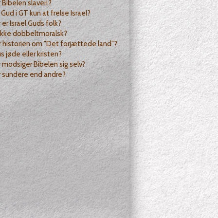
r Bibelen slaveri?
Gud i GT kun at frelse Israel?
 er Israel Guds folk?
ikke dobbeltmoralsk?
 historien om "Det forjættede land"?
s jøde eller kristen?
 modsiger Bibelen sig selv?
r sundere end andre?