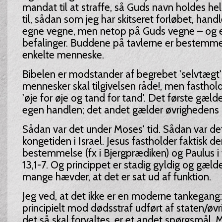
mandat til at straffe, så Guds navn holdes he
til, sådan som jeg har skitseret forløbet, hand
egne vegne, men netop på Guds vegne – og e
befalinger. Buddene på tavlerne er bestemmel
enkelte menneske.
Bibelen er modstander af begrebet 'selvtægt'
mennesker skal tilgivelsen råde!, men fasthol
'øje for øje og tand for tand'. Det første gæl
egen handlen; det andet gælder øvrighedens
Sådan var det under Moses' tid. Sådan var de
kongetiden i Israel. Jesus fastholder faktisk 
bestemmelse (fx i Bjergprædiken) og Paulus i
13,1-7. Og princippet er stadig gyldig og gæl
mange hævder, at det er sat ud af funktion.
Jeg ved, at det ikke er en moderne tankegang: 
principielt mod dødsstraf udført af staten/ø
det så skal forvaltes, er et andet spørgsmål. M