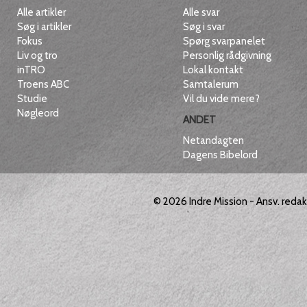
Alle artikler
Alle svar
Søg i artikler
Søg i svar
Fokus
Spørg svarpanelet
Liv og tro
Personlig rådgivning
inTRO
Lokal kontakt
Troens ABC
Samtalerum
Studie
Vil du vide mere?
Nøgleord
ANDET
Netandagten
Dagens Bibelord
© 2026
Indre Mission
- Ansv. reda