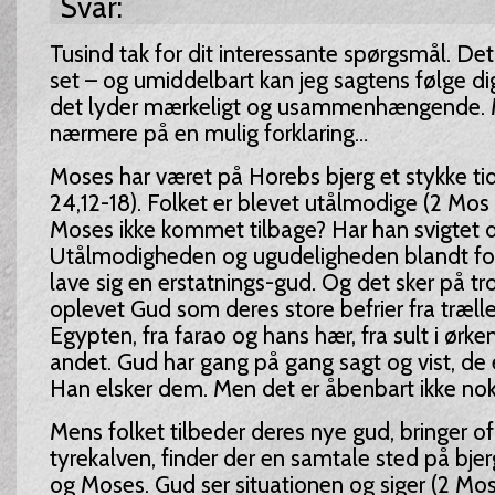
Svar:
Tusind tak for dit interessante spørgsmål. Det 
set – og umiddelbart kan jeg sagtens følge dig
det lyder mærkeligt og usammenhængende. 
nærmere på en mulig forklaring…
Moses har været på Horebs bjerg et stykke tid
24,12-18). Folket er blevet utålmodige (2 Mos 3
Moses ikke kommet tilbage? Har han svigtet
Utålmodigheden og ugudeligheden blandt folk
lave sig en erstatnings-gud. Og det sker på tro
oplevet Gud som deres store befrier fra træll
Egypten, fra farao og hans hær, fra sult i ør
andet. Gud har gang på gang sagt og vist, de 
Han elsker dem. Men det er åbenbart ikke nok
Mens folket tilbeder deres nye gud, bringer of
tyrekalven, finder der en samtale sted på bj
og Moses. Gud ser situationen og siger (2 Mos