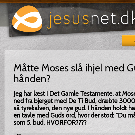
Måtte Moses slå ihjel med G
hånden?
Jeg har læst i Det Gamle Testamente, at Mos
ned fra bjerget med De Ti Bud, dræbte 3000 i
så tyrekalven, den nye gud. I hånden holdt 
en tavle med Guds ord, hvor der stod: "Du må ik
som 5. bud. HVORFOR????