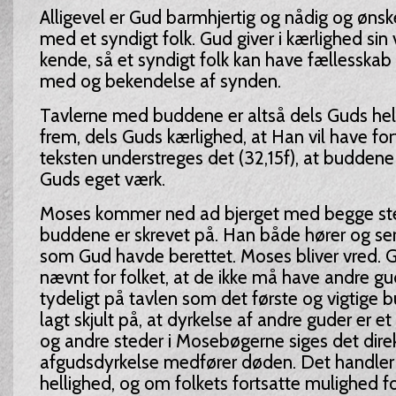
Alligevel er Gud barmhjertig og nådig og ønsk
med et syndigt folk. Gud giver i kærlighed sin vi
kende, så et syndigt folk kan have fællesska
med og bekendelse af synden.
Tavlerne med buddene er altså dels Guds hell
frem, dels Guds kærlighed, at Han vil have for
teksten understreges det (32,15f), at buddene
Guds eget værk.
Moses kommer ned ad bjerget med begge sten
buddene er skrevet på. Han både hører og ser, 
som Gud havde berettet. Moses bliver vred. G
nævnt for folket, at de ikke må have andre gu
tydeligt på tavlen som det første og vigtige b
lagt skjult på, at dyrkelse af andre guder er et 
og andre steder i Mosebøgerne siges det direk
afgudsdyrkelse medfører døden. Det handle
hellighed, og om folkets fortsatte mulighed fo