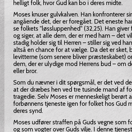
helligt folk, hvor Gud kan bo i deres midte.
Moses knuser gulvkalven. Han konfronterer sin
angående det, der er foregået. Det eneste han 
se folkets "løssluppenhed" (32,25). Han giver
og siger, at alle dem, der er med ham – det vil
stadig holder sig til Herren – stiller sig ved han
altså en chance for at vælge. Da det er sket,
levitterne (som senere bliver præsteskabet) 
dem, der er ulydige mod Herrens bud – om de
eller bror.
Som du nævner i dit spørgsmål, er det ved d
at der dræbes hen ved tre tusinde mand af fol
tragedie. Selv Moses er menneskeligt berørt a
forbønnens tjeneste igen for folket hos Gud m
deres synd.
Moses udfører straffen på Guds vegne som fo
og som vogter over Guds vilje. I denne tjenes