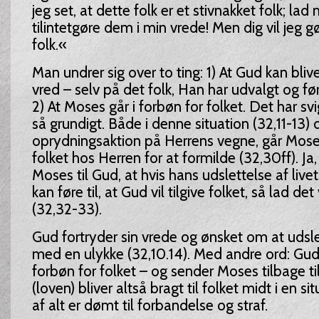
jeg set, at dette folk er et stivnakket folk; lad
tilintetgøre dem i min vrede! Men dig vil jeg gør
folk.«
Man undrer sig over to ting: 1) At Gud kan bliv
vred – selv på det folk, Han har udvalgt og fø
2) At Moses går i forbøn for folket. Det har s
så grundigt. Både i denne situation (32,11-13) 
oprydningsaktion på Herrens vegne, går Moses
folket hos Herren for at formilde (32,30ff). Ja, 
Moses til Gud, at hvis hans udslettelse af livet
kan føre til, at Gud vil tilgive folket, så lad d
(32,32-33).
Gud fortryder sin vrede og ønsket om at udsle
med en ulykke (32,10.14). Med andre ord: Gud 
forbøn for folket – og sender Moses tilbage ti
(loven) bliver altså bragt til folket midt i en s
af alt er dømt til forbandelse og straf.