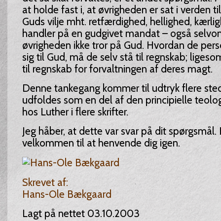
at holde fast i, at øvrigheden er sat i verden t
Guds vilje mht. retfærdighed, hellighed, kærl
handler på en gudgivet mandat – også selvom
øvrigheden ikke tror på Gud. Hvordan de perso
sig til Gud, må de selv stå til regnskab; liges
til regnskab for forvaltningen af deres magt.
Denne tankegang kommer til udtryk flere sted
udfoldes som en del af den principielle teol
hos Luther i flere skrifter.
Jeg håber, at dette var svar på dit spørgsmål. 
velkommen til at henvende dig igen.
Skrevet af:
Hans-Ole Bækgaard
Lagt på nettet 03.10.2003