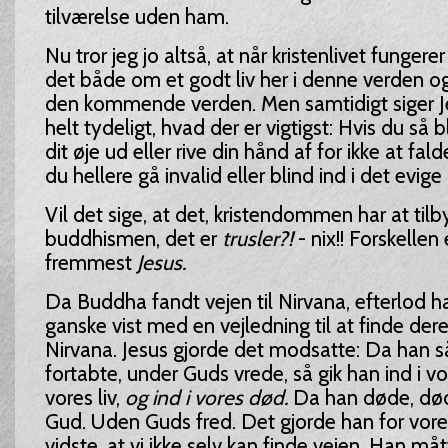
tilværelse uden ham.
Nu tror jeg jo altså, at når kristenlivet fungere
det både om et godt liv her i denne verden og 
den kommende verden. Men samtidigt siger J
helt tydeligt, hvad der er vigtigst: Hvis du så bl
dit øje ud eller rive din hånd af for ikke at fal
du hellere gå invalid eller blind ind i det evige li
Vil det sige, at det, kristendommen har at tilb
buddhismen, det er
trusler?!
- nix!! Forskellen 
fremmest
Jesus.
Da Buddha fandt vejen til Nirvana, efterlod 
ganske vist med en vejledning til at finde dere
Nirvana. Jesus gjorde det modsatte: Da han så
fortabte, under Guds vrede, så gik han ind i vo
vores liv,
og ind i vores død.
Da han døde, død
Gud. Uden Guds fred. Det gjorde han for vores
vidste, at vi ikke selv kan finde vejen. Han måt