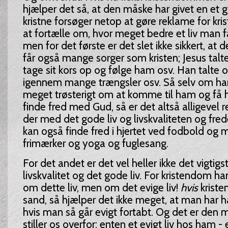
hjælper det så, at den måske har givet en et 
kristne forsøger netop at gøre reklame for k
at fortælle om, hvor meget bedre et liv man f
men for det første er det slet ikke sikkert, at d
får også mange sorger som kristen; Jesus talte
tage sit kors op og følge ham osv. Han talte
igennem mange trængsler osv. Så selv om h
meget trøsterigt om at komme til ham og få h
finde fred med Gud, så er det altså alligevel r
der med det gode liv og livskvaliteten og fred
kan også finde fred i hjertet ved fodbold og 
frimærker og yoga og fuglesang.
For det andet er det vel heller ikke det vigtig
livskvalitet og det gode liv. For kristendom ha
om dette liv, men om det evige liv!
hvis
krist
sand, så hjælper det ikke meget, at man har haf
hvis man så går evigt fortabt. Og det er den m
stiller os overfor: enten et evigt liv hos ham - 