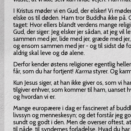
I Kristus møder vi en Gud, der elsker! Vi møder
elske os til døden. Ham tror Buddha ikke på. O
taget: Hvor ellers blandt verdens mange religi
Gud, der siger: Jeg elsker jer sådan, at jeg vil le
sammen med jer, lide med jer, græde med jer,
og ensom sammen med jer - og til sidst dø for 
aldrig skal leve og dø alene.
Derfor kender østens religioner egentlig heller
får, som du har fortjent!
Karma
styrer. Og karm
Kun Jesus siger, at han ikke giver os, som vi ha
tilgiver enhver, som kommer til ham, uanset hv
og hvordan vi er.
Mange europæere i dag er fascineret af budd
livssyn og menneskesyn; og det forstår jeg g
sundt og godt i den. Men de overser oftest, a
til nåde, til syndernes forladelse. Hvad du h