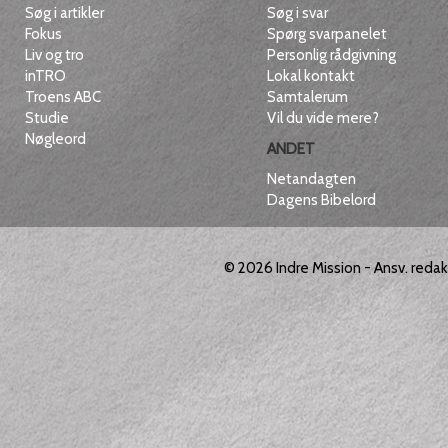
Søg i artikler
Søg i svar
Fokus
Spørg svarpanelet
Liv og tro
Personlig rådgivning
inTRO
Lokal kontakt
Troens ABC
Samtalerum
Studie
Vil du vide mere?
Nøgleord
ANDET
Netandagten
Dagens Bibelord
© 2026
Indre Mission
- Ansv. reda