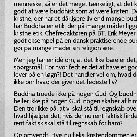
menneske, så er det meget tænkeligt, at det k
godt at være buddhist som at være kristen. 
kristne, der har et dårligere liv end mange bud
har Buddha en etik, der på mange måder ligg
kristne etik. Chefredaktøren på BT, Erik Meyer 
godt eksempel på en dansk praktiserende bu
gør på mange måder sin religion ære.
Men jeg har en idé om, at det ikke bare er det,
spørgsmål. For hvor fedt er det at have et god
lever på en løgn?! Det handler vel om, hvad d
ikke om hvad der giver det fedeste liv?
Buddha troede ikke på nogen Gud. Og buddhi
heller ikke på nogen Gud, nogen skaber af hi
Den tror ikke på, at vi skal stå til regnskab o
hvad hjælper det, hvis der nu rent faktisk find
rent faktisk skal stå til regnskab for ham?
Og omvendt: Hvis nu f.eks. kristendommen er