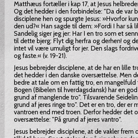
Matthæus fortæller i kap 17, at Jesus helbrede
Og det hedder i den forbindelse: "Da de var 
disciplene hen og spurgte Jesus: »Hvorfor kunn
den ud?« Han sagde til dem: »Fordi I har så lil
Sandelig siger jeg jer: Har I en tro som et senn
til dette bjerg: Flyt dig herfra og derhen! og det
intet vil være umuligt for jer. Den slags fordr
og faste.« (v. 19-21).
Jesus bebrejder disciplene, at de har en lille 
det hedder i den danske oversættelse. Men de
bedre at tale om en fattig tro, en mangelfuld t
Bogen (Bibelen til hverdagsdansk) har en god
grund af manglende tro". Tilsvarende Seidelin
grund af jeres ringe tro". Det er en tro, der er
vantroen end med troen. Derfor hedder det o
oversættelse: "På grund af jeres vantro".
Jesus bebrejder disciplene, at de vakler frem o