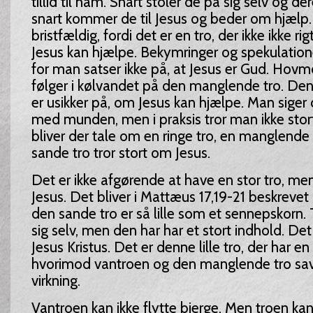
tillid til ham. Snart stoler de på sig selv og de
snart kommer de til Jesus og beder om hjælp. E
bristfældig, fordi det er en tro, der ikke ikke rig
Jesus kan hjælpe. Bekymringer og spekulation
for man satser ikke på, at Jesus er Gud. Ho
følger i kølvandet på den manglende tro. De
er usikker på, om Jesus kan hjælpe. Man siger
med munden, men i praksis tror man ikke stor
bliver der tale om en ringe tro, en manglende
sande tro tror stort om Jesus.
Det er ikke afgørende at have en stor tro, me
Jesus. Det bliver i Mattæus 17,19-21 beskreve
den sande tro er så lille som et sennepskorn. T
sig selv, men den har har et stort indhold. Det 
Jesus Kristus. Det er denne lille tro, der har e
hvorimod vantroen og den manglende tro sa
virkning.
Vantroen kan ikke flytte bjerge. Men troen kan 