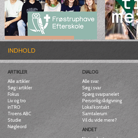
INDHOLD
ARTIKLER
DIALOG
Alle artikler
Alle svar
Søg i artikler
Søg i svar
Fokus
Spørg svarpanelet
Liv og tro
Personlig rådgivning
inTRO
Lokal kontakt
Troens ABC
Samtalerum
Studie
Vil du vide mere?
Nøgleord
ANDET