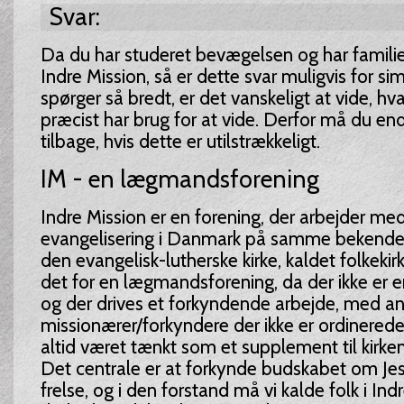
Svar:
Da du har studeret bevægelsen og har famili
Indre Mission, så er dette svar muligvis for s
spørger så bredt, er det vanskeligt at vide, h
præcist har brug for at vide. Derfor må du en
tilbage, hvis dette er utilstrækkeligt.
IM - en lægmandsforening
Indre Mission er en forening, der arbejder me
evangelisering i Danmark på samme bekende
den evangelisk-lutherske kirke, kaldet folkeki
det for en lægmandsforening, da der ikke er en
og der drives et forkyndende arbejde, med an
missionærer/forkyndere der ikke er ordinerede
altid været tænkt som et supplement til kirke
Det centrale er at forkynde budskabet om Jesu
frelse, og i den forstand må vi kalde folk i Indr