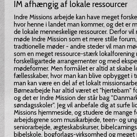
IM afhængig af lokale ressourcer
Indre Missions arbejde kan have meget forskel
hvor henne i landet man kommer, og det er 
de lokale menneskelige ressourcer. Derfor vil
møde Indre Mission som et mere stille forum,
tradtionelle møder - andre steder vil man mø
som en meget ressource-stærk lokalforenin
forskelligartede arrangementer og med eksp
mødeformer. Men formålet er altid at skabe l
fællesskaber, hvor man kan blive opbygget i t
man kan være en del af et lokalt missionsarbe
Børnearbejde har altid været et "hjertebarn" f
og det er Indre Mission der står bag "Danmark
søndagsskoler". Jeg vil anbefale dig at surfe li
Missions hjemmeside, og studere de mange fo
arbejdsgrene som musikarbjede, teen- og un
seniorarbejde, ægteskabskurser, bibelcamings,
bibelskole, bogforlags-virksomhed og meget