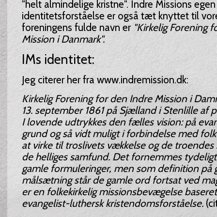
"helt almindelige kristne". Indre Missions egen
identitetsforståelse er også tæt knyttet til vor
foreningens fulde navn er
"Kirkelig Forening f
Mission i Danmark".
IMs identitet:
Jeg citerer her fra www.indremission.dk:
Kirkelig Forening for den Indre Mission i Dam
13. september 1861 på Sjælland i Stenlille af 
I lovende udtrykkes den fælles vision: på evan
grund og så vidt muligt i forbindelse med fol
at virke til troslivets vækkelse og de troende
de helliges samfund. Det fornemmes tydeligt,
gamle formuleringer, men som definition på 
målsætning står de gamle ord fortsat ved mag
er en folkekirkelig missionsbevægelse basere
evangelist-luthersk kristendomsforståelse.
(ci