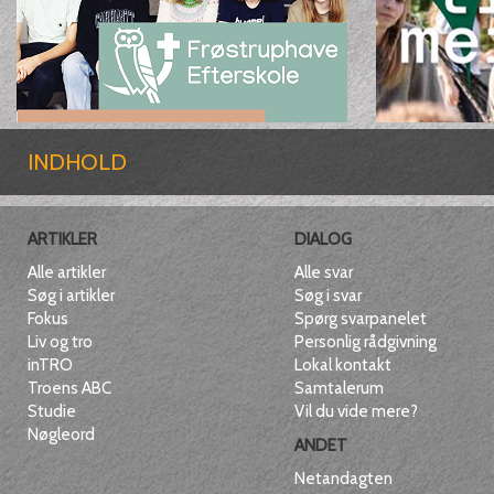
INDHOLD
ARTIKLER
DIALOG
Alle artikler
Alle svar
Søg i artikler
Søg i svar
Fokus
Spørg svarpanelet
Liv og tro
Personlig rådgivning
inTRO
Lokal kontakt
Troens ABC
Samtalerum
Studie
Vil du vide mere?
Nøgleord
ANDET
Netandagten