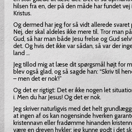
hilsen fra en, der på den måde har fundet vej 
Kristus.
Og dermed har jeg for så vidt allerede svaret
Nej, der skal aldeles ikke mere til. Tror man p
Gud, så har man både Jesu frelse og Gud selv
det. Og hvis det ikke var sådan, så var der ing
land ...
Jeg tillod mig at læse dit spørgsmål højt for 
blev også glad, og så sagde han: “Skriv til hen
– men det er nok’!”
Og det er rigtigt: Det er ikke nogen let situati
i. Men du har Jesus! Og det er nok.
Jeg skriver naturligvis med det helt grundlæg
at ingen af os kan nogensinde hverken garan
kristennavn eller fradømme hinanden kristenn
være en dreven hykler; jeg kunne godt i det sk