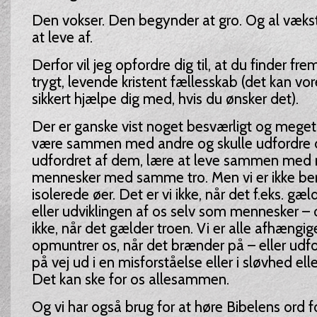
Den vokser. Den begynder at gro. Og al væks
at leve af.
Derfor vil jeg opfordre dig til, at du finder fre
trygt, levende kristent fællesskab (det kan v
sikkert hjælpe dig med, hvis du ønsker det).
Der er ganske vist noget besværligt og meget
være sammen med andre og skulle udfordre d
udfordret af dem, lære at leve sammen med m
mennesker med samme tro. Men vi er ikke bere
isolerede øer. Det er vi ikke, når det f.eks. gæ
eller udviklingen af os selv som mennesker – o
ikke, når det gælder troen. Vi er alle afhængig
opmuntrer os, når det brænder på – eller udfor
på vej ud i en misforståelse eller i sløvhed ell
Det kan ske for os allesammen.
Og vi har også brug for at høre Bibelens ord f