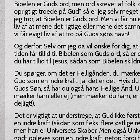
Bibelen er Guds ord, men ord skrevet af folk,
oprigtigt troede på Gud”, så er jeg selv meget
jeg tror, at Bibelen er Guds ord. Men vi får nu
liv af at mene det rigtige eller mene det sa
vi får evigt liv af at tro på Guds søns navn!
Og derfor: Selv om jeg da vil ønske for dig, 
tiden får tillid til Bibelen som Guds ord, så er
du har tillid til Jesus, sådan som Bibelen skild
Du spørger, om det er Helligånden, du mærker,
Gud som en indre kraft. Ja, det er det. Hvis d
Guds Søn, så har du også hans Hellige Ånd. 
mærker ham eller ej (men mærker du ham, er d
dejligt!).
Det er vigtigt at understrege, at Gud ikke før
en indre kraft (sådan som f.eks. flere østlige re
men han er Universets Skaber. Men også Univ
godt opleves som en indre kraft, netop fordi 