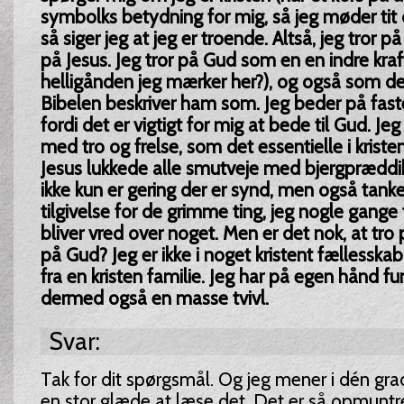
symbolks betydning for mig, så jeg møder tit 
så siger jeg at jeg er troende. Altså, jeg tror p
på Jesus. Jeg tror på Gud som en en indre kraft
helligånden jeg mærker her?), og også som de
Bibelen beskriver ham som. Jeg beder på faste
fordi det er vigtigt for mig at bede til Gud. Jeg
med tro og frelse, som det essentielle i kri
Jesus lukkede alle smutveje med bjergpræddike
ikke kun er gering der er synd, men også tank
tilgivelse for de grimme ting, jeg nogle gange 
bliver vred over noget. Men er det nok, at tro 
på Gud? Jeg er ikke i noget kristent fællesska
fra en kristen familie. Jeg har på egen hånd fu
dermed også en masse tvivl.
Svar:
Tak for dit spørgsmål. Og jeg mener i dén grad
en stor glæde at læse det. Det er så opmuntr