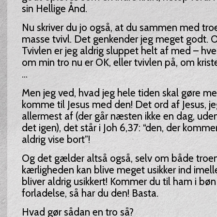
sin Hellige Ånd.
Nu skriver du jo også, at du sammen med troe
masse tvivl. Det genkender jeg meget godt. O
Tvivlen er jeg aldrig sluppet helt af med – hve
om min tro nu er OK, eller tvivlen på, om kr
...
Men jeg ved, hvad jeg hele tiden skal gøre med
komme til Jesus med den! Det ord af Jesus, je
allermest af (der går næsten ikke en dag, uden 
det igen), det står i Joh 6,37: “den, der kommer t
aldrig vise bort”!
Og det gælder altså også, selv om både tro
kærligheden kan blive meget usikker ind imell
bliver aldrig usikkert! Kommer du til ham i b
forladelse, så har du den! Basta.
Hvad gør sådan en tro så?