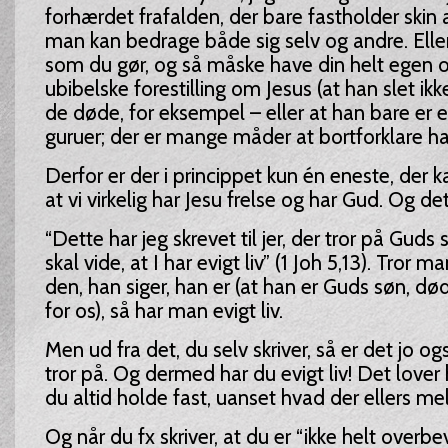
forhærdet frafalden, der bare fastholder skin a
man kan bedrage både sig selv og andre. Eller
som du gør, og så måske have din helt egen og
ubibelske forestilling om Jesus (at han slet ikk
de døde, for eksempel – eller at han bare er
guruer; der er mange måder at bortforklare ha
Derfor er der i princippet kun én eneste, der k
at vi virkelig har Jesu frelse og har Gud. Og de
“Dette har jeg skrevet til jer, der tror på Guds 
skal vide, at I har evigt liv” (1 Joh 5,13). Tror m
den, han siger, han er (at han er Guds søn, d
for os), så har man evigt liv.
Men ud fra det, du selv skriver, så er det jo o
tror på. Og dermed har du evigt liv! Det lover
du altid holde fast, uanset hvad der ellers meld
Og når du fx skriver, at du er “ikke helt overbe