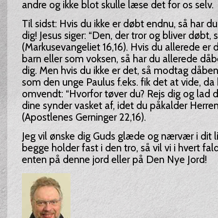
andre og ikke blot skulle læse det for os selv.
Til sidst: Hvis du ikke er døbt endnu, så har d
dig! Jesus siger: “Den, der tror og bliver døbt, s
(Markusevangeliet 16,16). Hvis du allerede er
barn eller som voksen, så har du allerede d
dig. Men hvis du ikke er det, så modtag dåbe
som den unge Paulus f.eks. fik det at vide, da
omvendt: “Hvorfor tøver du? Rejs dig og lad 
dine synder vasket af, idet du påkalder Herren
(Apostlenes Gerninger 22,16).
Jeg vil ønske dig Guds glæde og nærvær i dit li
begge holder fast i den tro, så vil vi i hvert fa
enten på denne jord eller på Den Nye Jord!