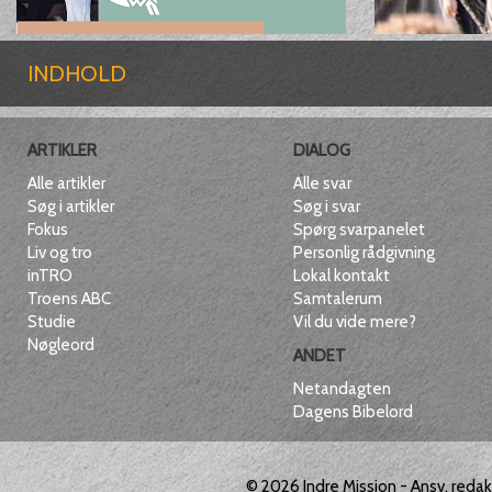
INDHOLD
ARTIKLER
DIALOG
Alle artikler
Alle svar
Søg i artikler
Søg i svar
Fokus
Spørg svarpanelet
Liv og tro
Personlig rådgivning
inTRO
Lokal kontakt
Troens ABC
Samtalerum
Studie
Vil du vide mere?
Nøgleord
ANDET
Netandagten
Dagens Bibelord
© 2026
Indre Mission
- Ansv. reda