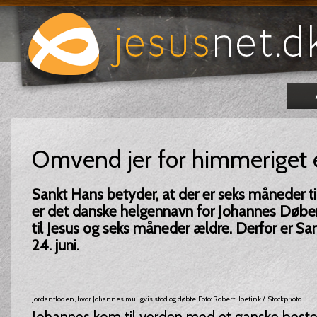
Omvend jer for himmeriget 
Sankt Hans betyder, at der er seks måneder til
er det danske helgennavn for Johannes Døber
til Jesus og seks måneder ældre. Derfor er S
24. juni.
Jordanfloden, hvor Johannes muligvis stod og døbte. Foto: RobertHoetink / iStockphoto
Johannes kom til verden med et ganske beste