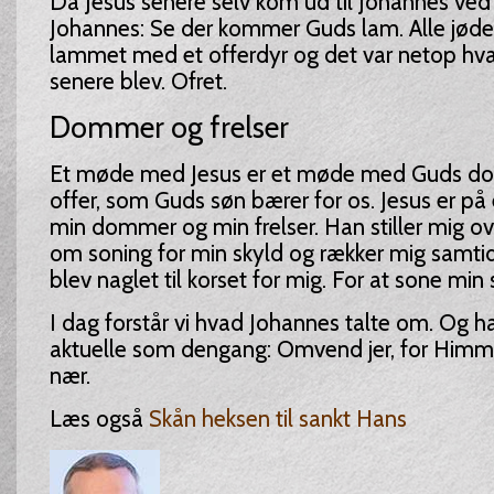
Da Jesus senere selv kom ud til Johannes ve
Johannes: Se der kommer Guds lam. Alle jøde
lammet med et offerdyr og det var netop hv
senere blev. Ofret.
Dommer og frelser
Et møde med Jesus er et møde med Guds do
offer, som Guds søn bærer for os. Jesus er p
min dommer og min frelser. Han stiller mig ov
om soning for min skyld og rækker mig samti
blev naglet til korset for mig. For at sone min
I dag forstår vi hvad Johannes talte om. Og ha
aktuelle som dengang: Omvend jer, for Himm
nær.
Læs også
Skån heksen til sankt Hans