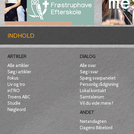
INDHOLD
ARTIKLER
DIALOG
Alle artikler
Alle svar
Søg i artikler
Søg i svar
Fokus
Spørg svarpanelet
Liv og tro
Personlig rådgivning
inTRO
Lokal kontakt
Troens ABC
Samtalerum
Studie
Vil du vide mere?
Nøgleord
ANDET
Netandagten
Dagens Bibelord