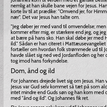
nemlig at han skulle bane vejen for Jesus. Han
korte liv til at prædike: "Omvend jer, for Hi
nær". Det var Jesus han talte om.
"Jeg døber jer med vand til omvendelse; men
kommer efter mig, er stærkere end jeg, og jeg e
at bære på hans sko. Han skal døbe jer med 
ild." Sådan er han citeret i Mattæusevangeliet
fortæller om hvordan folk strømmede ud til J
havde slået sig ned ved Jordanfloden og her 
tog imod hans forkyndelse.
Dom, ånd og ild
For Johannes drejede livet sig om Jesus. Han 
Jesus var Gud selv kommet så tæt på som aldri
intet mindre end Guds søn og han kom med
med "ånd og ild". Og Johannes fik ret.