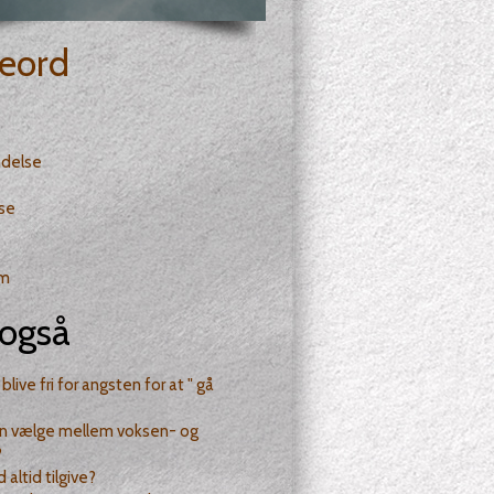
eord
delse
lse
m
også
blive fri for angsten for at " gå
n vælge mellem voksen- og
?
 altid tilgive?