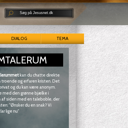
DIALOG
TEMA
MTALERUM
lerummet
kan du chatte direkte
troende og erfaren kristen. Det
 privat og du kan være anonym.
e med den grønne bjælke i
af siden med en taleboble, der
sten: "Ønsker du en snak? Vi
lar lige nu"