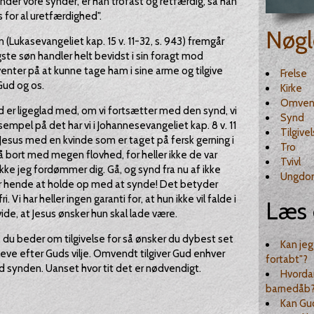
ekender vore synder, er han trofast og retfærdig, så han
s for al uretfærdighed".
Nøgl
 (Lukasevangeliet kap. 15 v. 11-32, s. 943) fremgår
ste søn handler helt bevidst i sin foragt mod
enter på at kunne tage ham i sine arme og tilgive
Frelse
Gud og os.
Kirke
Omven
d er ligeglad med, om vi fortsætter med den synd, vi
Synd
ksempel på det har vi i Johannesevangeliet kap. 8 v. 11
Tilgive
 Jesus med en kvinde som er taget på fersk gerning i
Tro
bort med megen flovhed, for heller ikke de var
Tvivl
ikke jeg fordømmer dig. Gå, og synd fra nu af ikke
Ungdo
der hende at holde op med at synde! Det betyder
. Vi har heller ingen garanti for, at hun ikke vil falde i
Læs 
e, at Jesus ønsker hun skal lade være.
 du beder om tilgivelse for så ønsker du dybest set
Kan jeg 
t leve efter Guds vilje. Omvendt tilgiver Gud enhver
fortabt"?
 synden. Uanset hvor tit det er nødvendigt.
Hvorda
barnedåb
Kan Gud