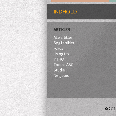
INDHOLD
ARTIKLER
Alle artikler
Søg i artikler
Fokus
Liv og tro
inTRO
Troens ABC
Studie
Nøgleord
© 20