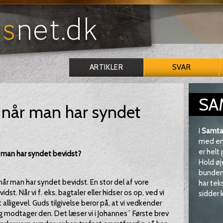
ARTIKLER
SVAR
SA
e når man har syndet
I
Samta
med en 
er helt
år man har syndet bevidst?
Hold øj
bunden 
, når man har syndet bevidst. En stor del af vore
har tek
dst. Når vi f. eks. bagtaler eller hidser os op, ved vi
sidder k
 alligevel. Guds tilgivelse beror på, at vi vedkender
g modtager den. Det læser vi i Johannes´ Første brev