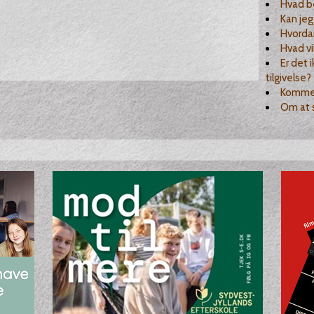
Hvad b
Kan jeg
Hvordan
Hvad vi
Er det 
tilgivelse?
Kommer
Om at s