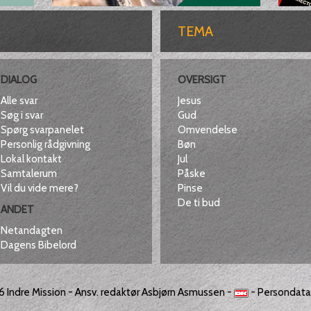
TEMA
DIALOG
OVERSIGT
Alle svar
Jesus
Søg i svar
Gud
Spørg svarpanelet
Omvendelse
Personlig rådgivning
Bøn
Lokal kontakt
Jul
Samtalerum
Påske
Vil du vide mere?
Pinse
De ti bud
ANDET
Netandagten
Dagens Bibelord
26
Indre Mission
- Ansv. redaktør Asbjørn Asmussen -
-
Persondatap