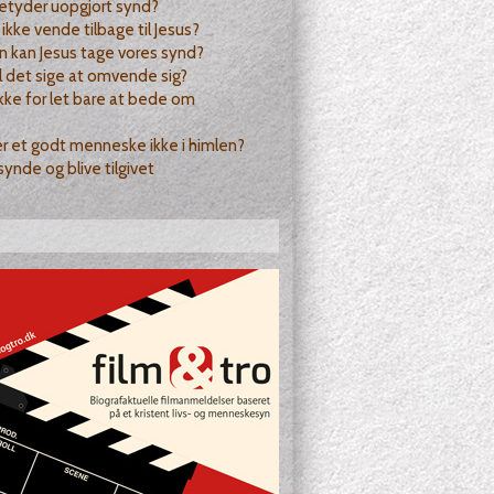
etyder uopgjort synd?
 ikke vende tilbage til Jesus?
 kan Jesus tage vores synd?
l det sige at omvende sig?
ikke for let bare at bede om
 et godt menneske ikke i himlen?
ynde og blive tilgivet