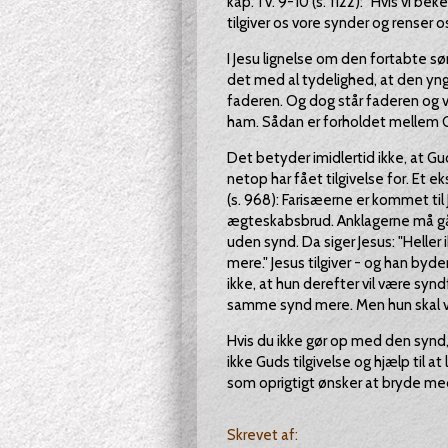
kap. 1 v. 9-10 (s. 1122): "Hvis vi b
tilgiver os vore synder og renser o
I Jesu lignelse om den fortabte søn
det med al tydelighed, at den yng
faderen. Og dog står faderen og v
ham. Sådan er forholdet mellem 
Det betyder imidlertid ikke, at Gu
netop har fået tilgivelse for. Et e
(s. 968): Farisæerne er kommet til
ægteskabsbrud. Anklagerne må gå 
uden synd. Da siger Jesus: "Heller 
mere." Jesus tilgiver - og han by
ikke, at hun derefter vil være syndfri
samme synd mere. Men hun skal vid
Hvis du ikke gør op med den synd,
ikke Guds tilgivelse og hjælp til a
som oprigtigt ønsker at bryde med
Skrevet af: