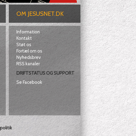
OM JESUSNET.DK
Information
Kontakt
Støt os
Fortæl om os
Nyhedsbrev
RSS kanaler
DRIFTSTATUS OG SUPPORT
Se Facebook
olitik