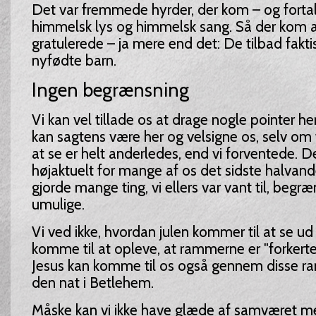
Det var fremmede hyrder, der kom – og forta
himmelsk lys og himmelsk sang. Så der kom al
gratulerede – ja mere end det: De tilbad fakt
nyfødte barn.
Ingen begrænsning
Vi kan vel tillade os at drage nogle pointer he
kan sagtens være her og velsigne os, selv om
at se er helt anderledes, end vi forventede. De
højaktuelt for mange af os det sidste halvand
gjorde mange ting, vi ellers var vant til, begr
umulige.
Vi ved ikke, hvordan julen kommer til at se ud 
komme til at opleve, at rammerne er "forkert
Jesus kan komme til os også gennem disse r
den nat i Betlehem.
Måske kan vi ikke have glæde af samværet me