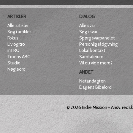
ARTIKLER
DIALOG
Alle artikler
Alle svar
Søg i artikler
Søg i svar
Fokus
Spørg svarpanelet
Liv og tro
Personlig rådgivning
inTRO
Lokal kontakt
Troens ABC
Samtalerum
Studie
Vil du vide mere?
Nøgleord
ANDET
Netandagten
Dagens Bibelord
© 2026
Indre Mission
- Ansv. reda