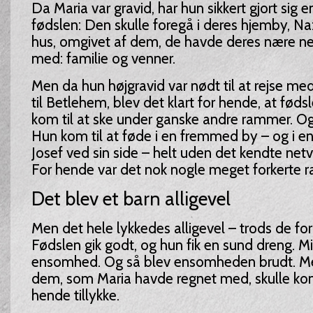
Da Maria var gravid, har hun sikkert gjort sig 
fødslen: Den skulle foregå i deres hjemby, Naz
hus, omgivet af dem, de havde deres nære 
med: familie og venner.
Men da hun højgravid var nødt til at rejse me
til Betlehem, blev det klart for hende, at fød
kom til at ske under ganske andre rammer. Og 
Hun kom til at føde i en fremmed by – og i e
Josef ved sin side – helt uden det kendte ne
For hende var det nok nogle meget forkerte 
Det blev et barn alligevel
Men det hele lykkedes alligevel – trods de fo
Fødslen gik godt, og hun fik en sund dreng. Mi
ensomhed. Og så blev ensomheden brudt. Men
dem, som Maria havde regnet med, skulle k
hende tillykke.