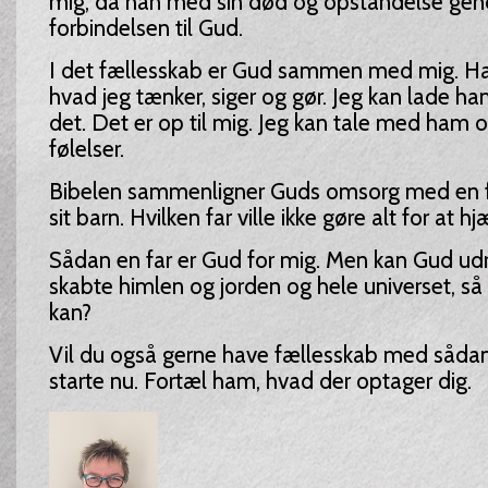
mig, da han med sin død og opstandelse gen
forbindelsen til Gud.
I det fællesskab er Gud sammen med mig. Han
hvad jeg tænker, siger og gør. Jeg kan lade ha
det. Det er op til mig. Jeg kan tale med ham
følelser.
Bibelen sammenligner Guds omsorg med en f
sit barn. Hvilken far ville ikke gøre alt for at h
Sådan en far er Gud for mig. Men kan Gud ud
skabte himlen og jorden og hele universet, så
kan?
Vil du også gerne have fællesskab med såda
starte nu. Fortæl ham, hvad der optager dig.