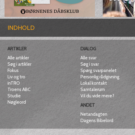
INDHOLD
ARTIKLER
DIALOG
Alle artikler
Alle svar
Søg i artikler
Søg i svar
Fokus
Spørg svarpanelet
Liv og tro
Personlig rådgivning
inTRO
Lokal kontakt
Troens ABC
Samtalerum
Studie
Vil du vide mere?
Nøgleord
ANDET
Netandagten
Dagens Bibelord