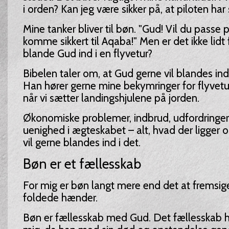
i orden? Kan jeg være sikker på, at piloten har
Mine tanker bliver til bøn. "Gud! Vil du passe 
komme sikkert til Aqaba!" Men er det ikke lidt
blande Gud ind i en flyvetur?
Bibelen taler om, at Gud gerne vil blandes ind i 
Han hører gerne mine bekymringer for flyvetu
når vi sætter landingshjulene på jorden.
Økonomiske problemer, indbrud, udfordringer
uenighed i ægteskabet – alt, hvad der ligger 
vil gerne blandes ind i det.
Bøn er et fællesskab
For mig er bøn langt mere end det at fremsi
foldede hænder.
Bøn er fællesskab med Gud. Det fællesskab ha