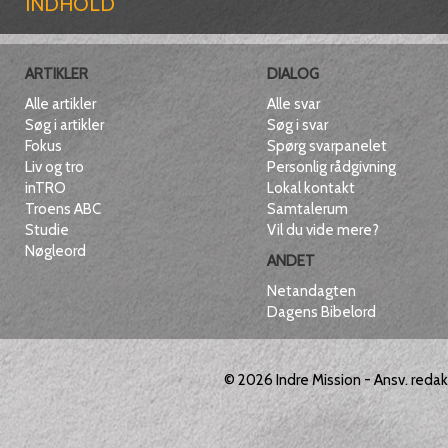
INDHOLD
ARTIKLER
DIALOG
Alle artikler
Alle svar
Søg i artikler
Søg i svar
Fokus
Spørg svarpanelet
Liv og tro
Personlig rådgivning
inTRO
Lokal kontakt
Troens ABC
Samtalerum
Studie
Vil du vide mere?
Nøgleord
ANDET
Netandagten
Dagens Bibelord
© 2026
Indre Mission
- Ansv. reda