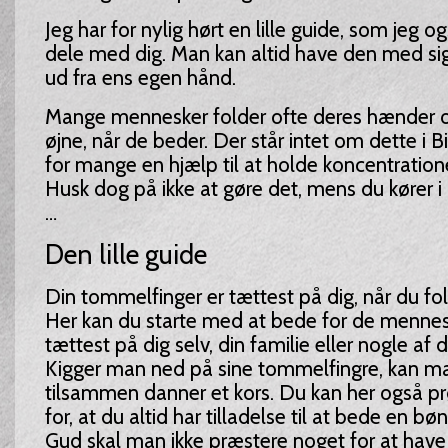
Jeg har for nylig hørt en lille guide, som jeg ogs
dele med dig. Man kan altid have den med sig,
ud fra ens egen hånd.
Mange mennesker folder ofte deres hænder o
øjne, når de beder. Der står intet om dette i 
for mange en hjælp til at holde koncentratio
Husk dog på ikke at gøre det, mens du kører i b
…
Den lille guide
Din tommelfinger er tættest på dig, når du fo
Her kan du starte med at bede for de mennes
tættest på dig selv, din familie eller nogle af
Kigger man ned på sine tommelfingre, kan ma
tilsammen danner et kors. Du kan her også p
for, at du altid har tilladelse til at bede en bøn
Gud skal man ikke præstere noget for at have