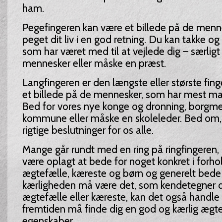
ham.
Pegefingeren kan være et billede på de menn
peget dit liv i en god retning. Du kan takke o
som har været med til at vejlede dig – særlig
mennesker eller måske en præst.
Langfingeren er den længste eller største fin
et billede på de mennesker, som har mest mag
Bed for vores nye konge og dronning, borgmes
kommune eller måske en skoleleder. Bed om,
rigtige beslutninger for os alle.
Mange går rundt med en ring på ringfingeren, o
være oplagt at bede for noget konkret i forhold
ægtefælle, kæreste og børn og generelt bede f
kærligheden må være det, som kendetegner di
ægtefælle eller kæreste, kan det også handle 
fremtiden må finde dig en god og kærlig æg
egenskaber.