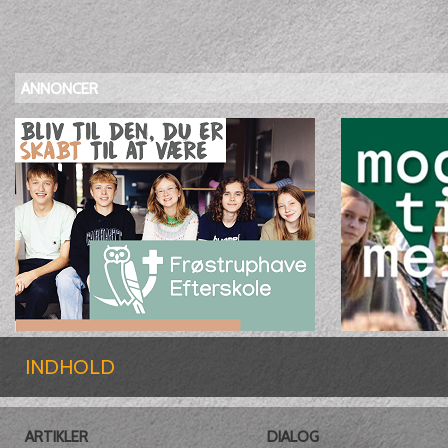
ANNONCER
INDHOLD
ARTIKLER
DIALOG