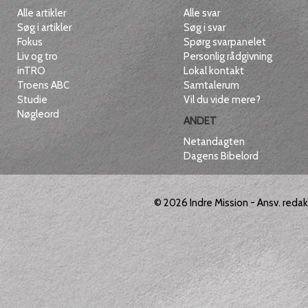
Alle artikler
Alle svar
Søg i artikler
Søg i svar
Fokus
Spørg svarpanelet
Liv og tro
Personlig rådgivning
inTRO
Lokal kontakt
Troens ABC
Samtalerum
Studie
Vil du vide mere?
Nøgleord
ANDET
Netandagten
Dagens Bibelord
© 2026
Indre Mission
- Ansv. reda