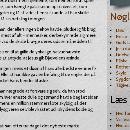
lede bold med stjernerne, kom herned for at spille
Ene, som hængte galakserne op i universet, kom
er og få at vide af en sur kunde, at han skulle
Nøgl
få sin betaling i morgen.
an, der ellers ingen behov havde, pludselig fik brug
Død
 – mest af alt – mennesker, der bekymrede sig mere
Frelse
ad de skulle bru-ge deres sidste månedsløn til.
Guds k
Jesu d
lsen til at grille de ynkelige, selvudnævnte
Lidelse
 at antyde, at Jesus gik Djævelens ærinde.
Påske
Retfær
ningen, mens et dusin af hans allerbedste venner fik
Skyld
Eller at han ikke gav en befaling til de engle, der på
Sygdo
dlet hans fjender til aske.
Tilgive
han nægtede at forsvare sig selv, da han stod
Læs 
om hver eneste dulle og sømand havde begået siden
e, mens en million stemmer råbte skyldig, så det
lysgiveren selv blev kastet ud i skyldens kolde og
Hvorfor
Var Jes
Hvordan
 at han efter tre dage i det dybeste mørke