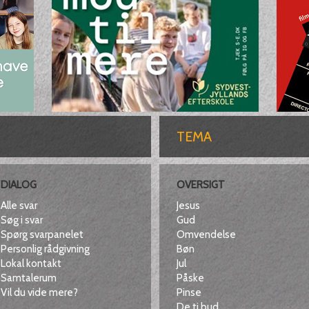
TEMA
DIALOG
OVERSIGT
Alle svar
Jesus
Søg i svar
Gud
Spørg svarpanelet
Omvendelse
Personlig rådgivning
Bøn
Lokal kontakt
Jul
Samtalerum
Påske
Vil du vide mere?
Pinse
De ti bud