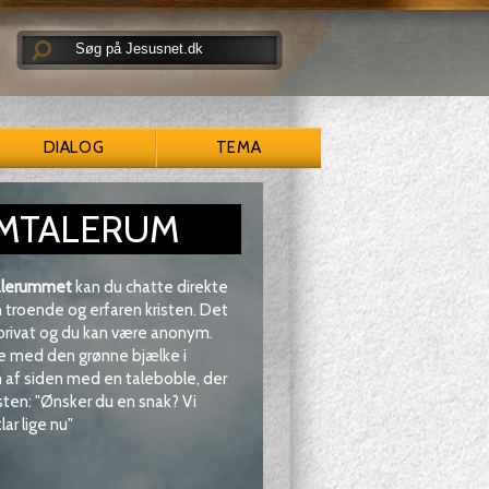
DIALOG
TEMA
MTALERUM
lerummet
kan du chatte direkte
troende og erfaren kristen. Det
 privat og du kan være anonym.
e med den grønne bjælke i
af siden med en taleboble, der
sten: "Ønsker du en snak? Vi
lar lige nu"