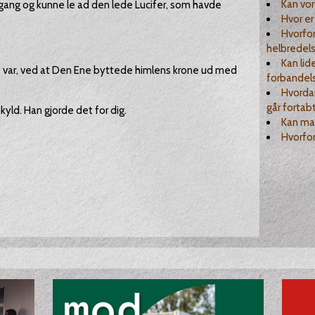
Kan vor
ang og kunne le ad den lede Lucifer, som havde
Hvor er
Hvorfo
helbredel
Kan lid
e var, ved at Den Ene byttede himlens krone ud med
forbandel
Hvordan
går fortab
skyld. Han gjorde det for dig.
Kan man
Hvorfor