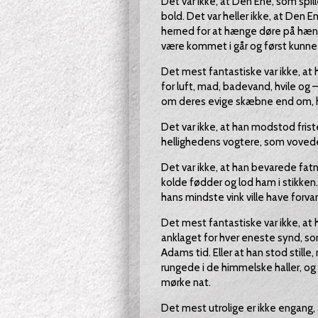
Det var ikke, at Den Ene, som spil
bold. Det var heller ikke, at Den 
herned for at hænge døre på hængsl
være kommet i går og først kunne 
Det mest fantastiske var ikke, at h
for luft, mad, badevand, hvile og
om deres evige skæbne end om, hv
Det var ikke, at han modstod friste
hellighedens vogtere, som vovede
Det var ikke, at han bevarede fat
kolde fødder og lod ham i stikken. 
hans mindste vink ville have forvan
Det mest fantastiske var ikke, at 
anklaget for hver eneste synd, s
Adams tid. Eller at han stod still
rungede i de himmelske haller, og 
mørke nat.
Det mest utrolige er ikke engang,