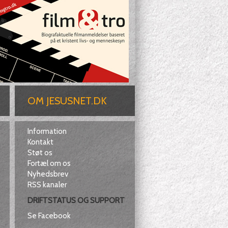
OM JESUSNET.DK
Information
Kontakt
Støt os
Fortæl om os
Nyhedsbrev
RSS kanaler
DRIFTSTATUS OG SUPPORT
Se Facebook