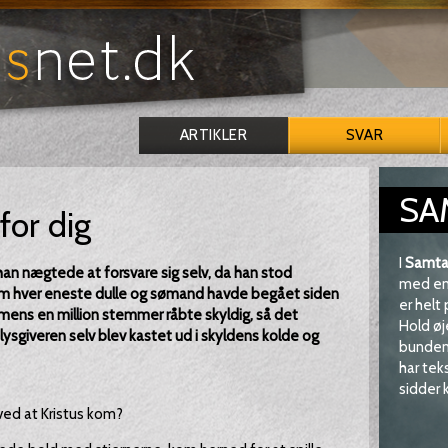
ARTIKLER
SVAR
SA
for dig
I
Samta
han nægtede at forsvare sig selv, da han stod
med en 
om hver eneste dulle og sømand havde begået siden
er helt
e, mens en million stemmer råbte skyldig, så det
Hold øj
lysgiveren selv blev kastet ud i skyldens kolde og
bunden 
har tek
sidder k
ved at Kristus kom?