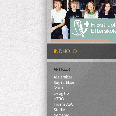
INDHOLD
ARTIKLER
Alle artikler
Søg i artikler
Fokus
Liv og tro
inTRO
Troens ABC
Studie
Nøgleord