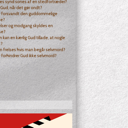
es synd sones af en stedfortræder?
 Gud, når det gør ondt?
r forsvandt den guddommelige
se?
elser og modgang skyldes en
se?
 kan en kærlig Gud tillade, at nogle
t?
 frelses hvis man begår selvmord?
 forhindrer Gud ikke selvmord?