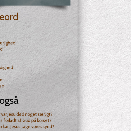
eord
ærlighed
ød
dighed
m
lse
også
 var Jesu død noget særligt?
us forladt af Gud på korset?
 kan Jesus tage vores synd?