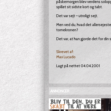
påskemorgen blev verdens solopg
spillet sit sidste kort og tabt.
Det var sejt – utroligt sejt.
Men ved du, hvad det allersejest
tornekronen?
Det var, at han gjorde det for din 
Skrevet af:
Max Lucado
Lagt på nettet 04.04.2001
ANNONCER