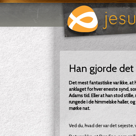
Han gjorde det 
Det mest fantastiske var ikke, at 
anklaget for hver eneste synd, s
Adams tid. Eller at han stod still
rungede i de himmelske haller, og 
mørke nat.
Ved du, hvad der var det sejeste, 