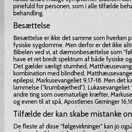
pinefuld for personen, som i alle tilfælde behø
behandling.
Besættelse
Besættelse er ikke det samme som hverken ps
fysiske sygdomme. Men derfor er det ikke altid 
Bibelen ved vi, at dæmonbesættelse som "føl
have et ret bredt spektrum af både fysiske og 
Det gælder særligt stumhed, Matthæusevangeli
kombination med blindhed, Matthæusevangelie
epilepsi, Markusevangeliet 9,17-18. Men det 
lammelse ("krumbøjethed"), Lukasevangeliet 13,
andre ting som overnaturlige kræfter, Markuse
og evnen til at spå, Apostlenes Gerninger 16,16
Tilfælde der kan skabe mistanke o
De fleste af disse "følgevirkninger" kan jo og