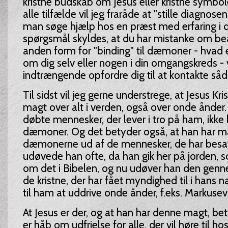
kristne budskab om Jesus eller kristne symbole
alle tilfælde vil jeg fraråde at "stille diagnose
man søge hjælp hos en præst med erfaring i dis
spørgsmål skyldes, at du har mistanke om beæ
anden form for "binding" til dæmoner - hvad 
om dig selv eller nogen i din omgangskreds - v
indtrængende opfordre dig til at kontakte såd
Til sidst vil jeg gerne understrege, at Jesus Kr
magt over alt i verden, også over onde ånder.
døbte mennesker, der lever i tro på ham, ikke
dæmoner. Og det betyder også, at han har mag
dæmonerne ud af de mennesker, de har besa
udøvede han ofte, da han gik her på jorden,
om det i Bibelen, og nu udøver han den gennem
de kristne, der har fået myndighed til i hans 
til ham at uddrive onde ånder, f.eks. Markuseva
At Jesus er der, og at han har denne magt, bet
er håb om udfrielse for alle, der vil høre til h