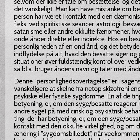
selvom der ikke er tale om besættelse, og det 
det vanskeligt. Man kan have mistanke om bes
person har været i kontakt med den dæmonisk
f.eks. ved spiritistiske seancer, astrologi, besv
satanisme eller andre okkulte fænomener, hv
onde ånder direkte eller indirekte. Hos en bes
personligheden af en ond ånd, og det betyder
indflydelse på alt, hvad den besatte siger og g
situationer øver fuldstændig kontrol over v
så bl.a. bruger åndens navn og taler med ån
Denne "personlighedsovertagelse" er i sagens
vanskeligere at skelne fra netop skizofreni en
psykiske eller fysiske sygdomme. Én af de ting
betydning, er, om den syge/besatte reagerer 
andre syge) på medicinsk og psykiatrisk beha
ting, der har betydning, er, om den syge/besat
kontakt med den okkulte virkelighed, og om d
ændring i "sygdomsbilledet", når vedkomme