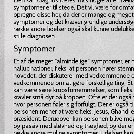
Den kan diagnosticeres, hvis nogle af en ræk
symptomer er til stede. Det vil være for omfa
opregne disse her, da der er mange og meget 
symptomer og det kræver grundige undersøge
række andre lidelser også skal kunne udelukk
stille diagnosen.
Symptomer
Et af de meget "almindelige" symptomer, er 
hallucinationer, f.eks. at personen hører stemm
hovedet, der diskuterer med vedkommende el
vedkommende om at gøre forskellige ting. 
kan være sære kropsfornemmelser, som f.eks. 
kravler små dyr på kroppen. Ofte er der også v
hvor personen føler sig forfulgt. Der er også t
personen mener at være f.eks. Jesus, Ghandi e
præsident. Derudover kan personen blive meg
og passiv med sløvhed og træghed, og der er
række andre mulige symptomer. Lidelsen ka