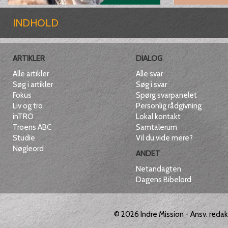
INDHOLD
ARTIKLER
DIALOG
Alle artikler
Alle svar
Søg i artikler
Søg i svar
Fokus
Spørg svarpanelet
Liv og tro
Personlig rådgivning
inTRO
Lokal kontakt
Troens ABC
Samtalerum
Studie
Vil du vide mere?
Nøgleord
ANDET
Netandagten
Dagens Bibelord
© 2026
Indre Mission
- Ansv. reda