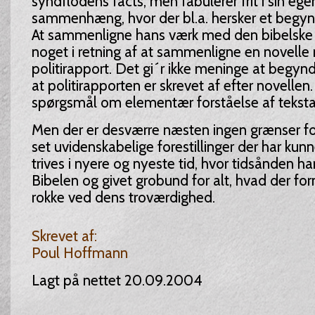
syndflodens facts, men fabulerer frit i sin egen
sammenhæng, hvor der bl.a. hersker et begyn
At sammenligne hans værk med den bibelske 
noget i retning af at sammenligne en novell
politirapport. Det gi´r ikke meninge at begynde
at politirapporten er skrevet af efter novellen.
spørgsmål om elementær forståelse af tekstar
Men der er desværre næsten ingen grænser for
set uvidenskabelige forestillinger der har kunn
trives i nyere og nyeste tid, hvor tidsånden h
Bibelen og givet grobund for alt, hvad der fo
rokke ved dens troværdighed.
Skrevet af:
Poul Hoffmann
Lagt på nettet 20.09.2004