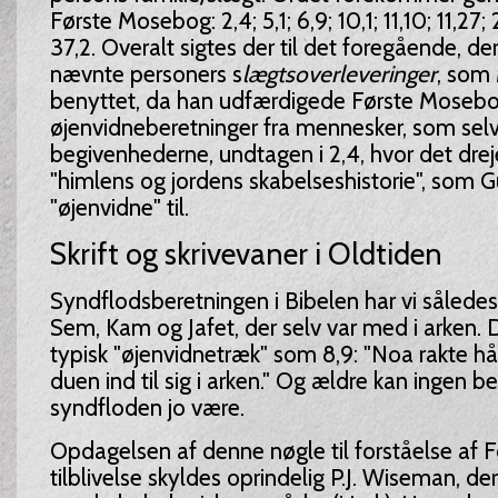
Første Mosebog: 2,4; 5,1; 6,9; 10,1; 11,10; 11,27; 
37,2. Overalt sigtes der til det foregående, d
nævnte personers s
lægtsoverleveringer
, som
benyttet, da han udfærdigede Første Mosebo
øjenvidneberetninger fra mennesker, som selv 
begivenhederne, undtagen i 2,4, hvor det drej
"himlens og jordens skabelseshistorie", som G
"øjenvidne" til.
Skrift og skrivevaner i Oldtiden
Syndflodsberetningen i Bibelen har vi således
Sem, Kam og Jafet, der selv var med i arken. 
typisk "øjenvidnetræk" som 8,9: "Noa rakte h
duen ind til sig i arken." Og ældre kan ingen 
syndfloden jo være.
Opdagelsen af denne nøgle til forståelse af
tilblivelse skyldes oprindelig P.J. Wiseman, de