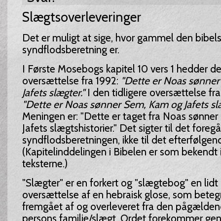
Slægtsoverleveringer
Det er muligt at sige, hvor gammel den bibel
syndflodsberetning er.
I Første Mosebogs kapitel 10 vers 1 hedder d
oversættelse fra 1992:
"Dette er Noas sønne
Jafets slægter."
I den tidligere oversættelse fra
"Dette er Noas sønner Sem, Kam og Jafets sl
Meningen er: "Dette er taget fra Noas sønne
Jafets slægtshistorier." Det sigter til det fore
syndflodsberetningen, ikke til det efterfølgen
(Kapitelinddelingen i Bibelen er som bekendt i
teksterne.)
"Slægter" er en forkert og "slægtebog" en lidt
oversættelse af en hebraisk glose, som betegn
fremgået af og overleveret fra den pågælde
persons familie/slægt. Ordet forekommer gen