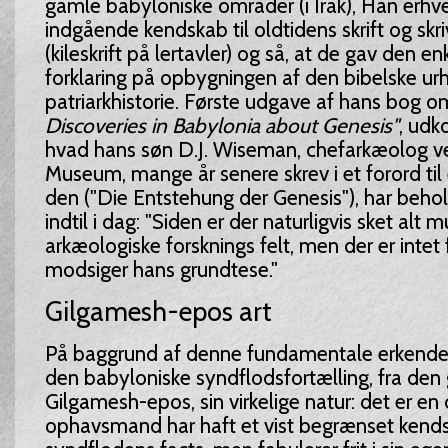
gamle babyloniske områder (i Irak), Han erhv
indgående kendskab til oldtidens skrift og skr
(kileskrift på lertavler) og så, at de gav den e
forklaring på opbygningen af den bibelske urh
patriarkhistorie. Første udgave af hans bog o
Discoveries in Babylonia about Genesis"
, udk
hvad hans søn D.J. Wiseman, chefarkæolog ve
Museum, mange år senere skrev i et forord til
den ("Die Entstehung der Genesis"), har beho
indtil i dag: "Siden er der naturligvis sket alt 
arkæologiske forsknings felt, men der er intet
modsiger hans grundtese."
Gilgamesh-epos art
På baggrund af denne fundamentale erkendel
den babyloniske syndflodsfortælling, fra den
Gilgamesh-epos, sin virkelige natur: det er en 
ophavsmand har haft et vist begrænset kends