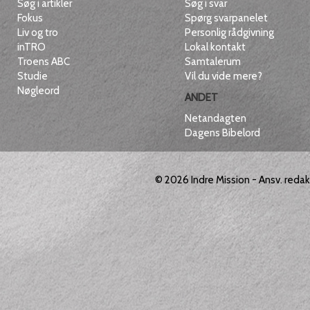
Søg i artikler
Søg i svar
Fokus
Spørg svarpanelet
Liv og tro
Personlig rådgivning
inTRO
Lokal kontakt
Troens ABC
Samtalerum
Studie
Vil du vide mere?
Nøgleord
ANDET
Netandagten
Dagens Bibelord
© 2026
Indre Mission
- Ansv. reda