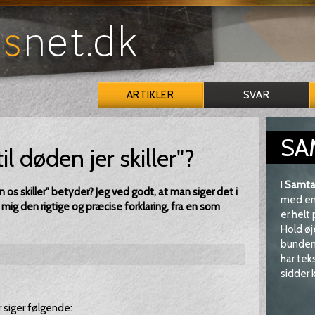
ARTIKLER
SVAR
SA
l døden jer skiller"?
I
Samta
n os skiller" betyder? Jeg ved godt, at man siger det i
med en 
ig den rigtige og præcise forklaring, fra en som
er helt
Hold øj
bunden 
har tek
sidder k
r siger følgende: