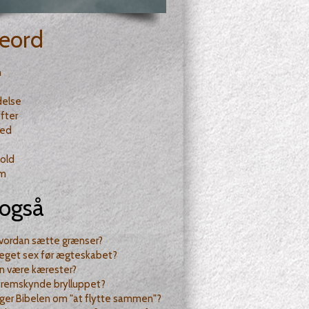
eord
n
delse
fter
hed
old
m
også
hvordan sætte grænser?
eget sex før ægteskabet?
n være kærester?
 fremskynde brylluppet?
ger Bibelen om "at flytte sammen"?