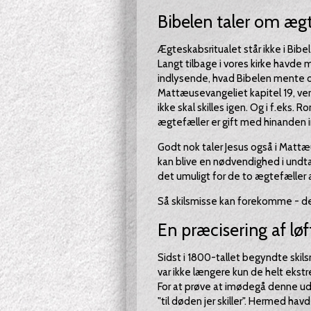
Bibelen taler om æg
Ægteskabsritualet står ikke i Bibel
Langt tilbage i vores kirke havde 
indlysende, hvad Bibelen mente om
Mattæusevangeliet kapitel 19, vers 1
ikke skal skilles igen. Og i f.eks. 
ægtefæller er gift med hinanden i
Godt nok taler Jesus også i Mattæu
kan blive en nødvendighed i undtag
det umuligt for de to ægtefæller
Så skilsmisse kan forekomme - det 
En præcisering af løf
Sidst i 1800-tallet begyndte skil
var ikke længere kun de helt ekstr
For at prøve at imødegå denne udvi
"til døden jer skiller". Hermed havd