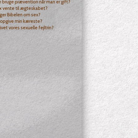
bruge prævention når man er gift?
x vente til ægteskabet?
ger Bibelen om sex?
 opgive min kæreste?
lgivet vores sexuelle fejltrin?