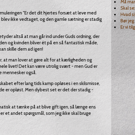
Må man 
Skal se
ormuleringen "Er det dit hjertes forsæt at leve med
Hvad si
et blev ikke vedtaget, og den gamle sætning er stadig
Bør jeg
Er vi ti
betyder altså at man går ind under Guds ordning, der
nden og kvinden bliver ét på en så fantastisk måde,
kan skille dem ad igen!
r, at man lover at gøre alt for at kærligheden og
hele livet! Det kan være utrolig svært - men Gud er
dre mennesker også.
kabet efter lang tids kamp opløses i en skilsmisse,
de er opløst. Men dybest set er det der stadig -
atisk at tænke på at blive gift igen, så længe ens
er et andet spørgsmål, som jeg ikke skal bruge