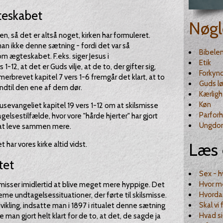
teskabet
Nøgl
en, så det er altså noget, kirken har formuleret.
man ikke denne sætning - fordi det var så
Bibele
 ægteskabet. F.eks. siger Jesus i
Etik
-12, at det er Guds vilje, at de to, der gifter sig,
Forkyn
Romerbrevet kapitel 7 vers 1-6 fremgår det klart, at to
Guds lø
ndtil den ene af dem dør.
Kærlig
Køn
sevangeliet kapitel 19 vers 1-12 om at skilsmisse
Parforh
elsestilfælde, hvor vore "hårde hjerter" har gjort
Ungdo
 at leve sammen mere.
Læs 
har vores kirke altid vidst.
tet
Sex - 
Hvor m
smisser imidlertid at blive meget mere hyppige. Det
Hvorda
eme undtagelsessituationer, der førte til skilsmisse.
Skal vi
kling, indsatte man i 1897 i ritualet denne sætning
Hvad si
e man gjort helt klart for de to, at det, de sagde ja