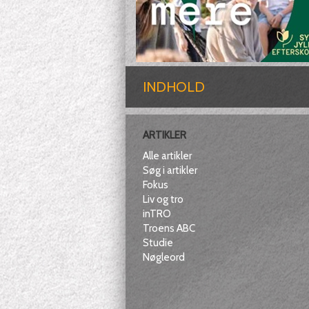
INDHOLD
ARTIKLER
Alle artikler
Søg i artikler
Fokus
Liv og tro
inTRO
Troens ABC
Studie
Nøgleord