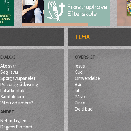
TEMA
DIALOG
OVERSIGT
Alle svar
Jesus
Søg i svar
Gud
Spørg svarpanelet
Omvendelse
Personlig rådgivning
Bøn
Lokal kontakt
Jul
Samtalerum
Påske
Vil du vide mere?
Pinse
De ti bud
ANDET
Netandagten
Dagens Bibelord