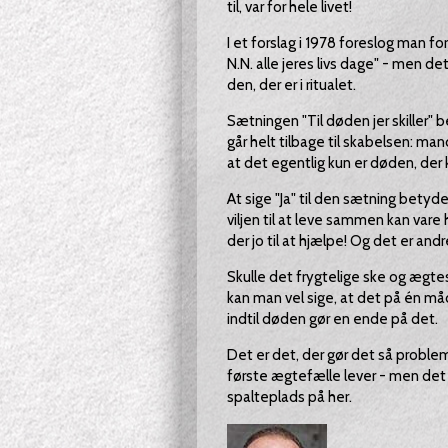
til, var for hele livet!
I et forslag i 1978 foreslog man f
N.N. alle jeres livs dage" - men d
den, der er i ritualet.
Sætningen "Til døden jer skiller" 
går helt tilbage til skabelsen: ma
at det egentlig kun er døden, der 
At sige "Ja" til den sætning betyde
viljen til at leve sammen kan vare 
der jo til at hjælpe! Og det er an
Skulle det frygtelige ske og ægtes
kan man vel sige, at det på én må
indtil døden gør en ende på det.
Det er det, der gør det så problem
første ægtefælle lever - men det 
spalteplads på her.