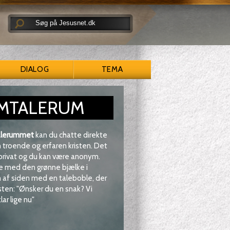
DIALOG
TEMA
MTALERUM
lerummet
kan du chatte direkte
troende og erfaren kristen. Det
 privat og du kan være anonym.
e med den grønne bjælke i
af siden med en taleboble, der
sten: "Ønsker du en snak? Vi
lar lige nu"