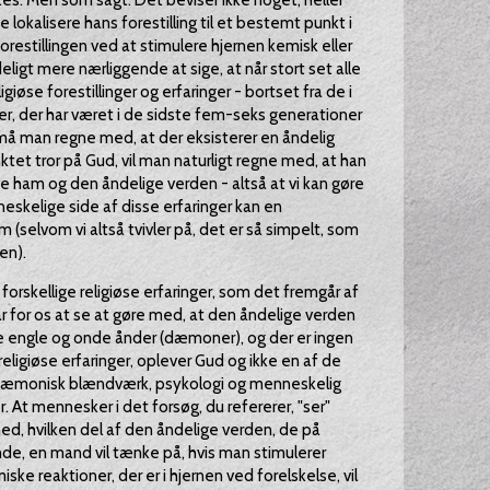
ndtes. Men som sagt: Det beviser ikke noget, heller
lokalisere hans forestilling til et bestemt punkt i
restillingen ved at stimulere hjernen kemisk eller
deligt mere nærliggende at sige, at når stort set alle
igiøse forestillinger og erfaringer - bortset fra de i
r, der har været i de sidste fem-seks generationer
 må man regne med, at der eksisterer en åndelig
tet tror på Gud, vil man naturligt regne med, at han
ve ham og den åndelige verden - altså at vi kan gøre
neskelige side af disse erfaringer kan en
(selvom vi altså tvivler på, det er så simpelt, som
nen).
forskellige religiøse erfaringer, som det fremgår af
 for os at se at gøre med, at den åndelige verden
åde engle og onde ånder (dæmoner), og der er ingen
religiøse erfaringer, oplever Gud og ikke en af de
dæmonisk blændværk, psykologi og menneskelig
. At mennesker i det forsøg, du refererer, "ser"
 med, hvilken del af den åndelige verden, de på
de, en mand vil tænke på, hvis man stimulerer
ske reaktioner, der er i hjernen ved forelskelse, vil