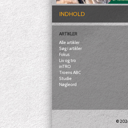
INDHOLD
ARTIKLER
Alle artikler
Søg i artikler
Fokus
Liv og tro
inTRO
Troens ABC
Studie
Nøgleord
© 20