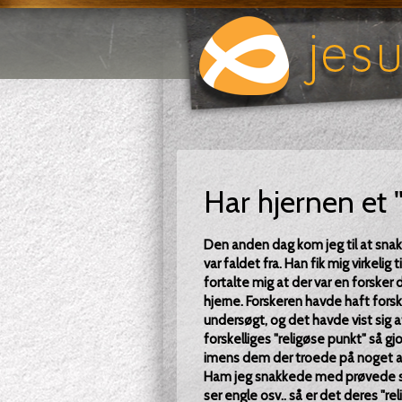
Har hjernen et "
Den anden dag kom jeg til at sn
var faldet fra. Han fik mig virkelig
fortalte mig at der var en forske
hjerne. Forskeren havde haft forsk
undersøgt, og det havde vist sig a
forskelliges "religøse punkt" så gjo
imens dem der troede på noget an
Ham jeg snakkede med prøvede så
ser engle osv.. så er det deres "r