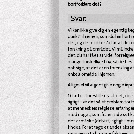
bortforklare det?
Svar:
Vi kan ikke give dig en egentlig læ
punkt" i hjernen, som du har hørt r
det, og det er ikke sådan, at der
forskning på området. Vi må indrøm
det, du har fået at vide, for relig
mange forskellige ting, så de flest
nok sige, at det er en forenkling at 
enkelt område i hjernen.
Alligevel vil vi godt give nogle inpu
1) Lad os forestille os, at det, din 
rigtigt - er det så et problem for 
at menneskers religiøse erfaringer 
med noget, som fra én side set ka
det er måske (delvist) rigtigt -
findes. For at tage et andet eksem
sammensat af mange faktorer, og 