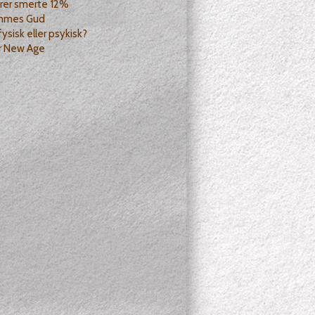
drer smerte 12%
mmes Gud
fysisk eller psykisk?
r New Age