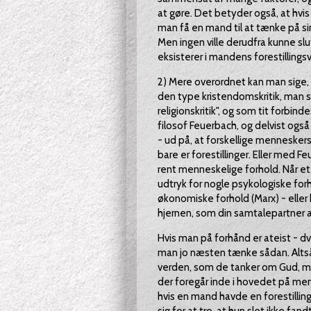
at gøre. Det betyder også, at hv
man få en mand til at tænke på si
Men ingen ville derudfra kunne slu
eksisterer i mandens forestillings
2) Mere overordnet kan man sige, 
den type kristendomskritik, man
religionskritik", og som tit forb
filosof Feuerbach, og delvist ogs
- ud på, at forskellige menneskers
bare er forestillinger. Eller med Fe
rent menneskelige forhold. Når et
udtryk for nogle psykologiske forh
økonomiske forhold (Marx) - eller 
hjernen, som din samtalepartner a
Hvis man på forhånd er ateist - dv
man jo næsten tænke sådan. Altså
verden, som de tanker om Gud, men
der foregår inde i hovedet på men
hvis en mand havde en forestilli