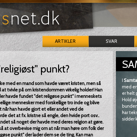
ARTIKLER
SVAR
SA
religiøst" punkt?
I
Samta
akke med en mand som havde været kristen, men så
med en 
 til at tvivle på om kristendommen virkelig holder! Han
er helt
r der havde fundet "det religøse punkt" i menneskets
Hold øj
ellige mennesker med forskellige tro inde og blive
bunden 
t når han havde gjort et eller andet ved de
har tek
rde det at fx. kristne så engle, den hvide port osv..
sidder k
det så noget der havde med deres relgion at gøre.
 at overbevise mig om at når man høre om folk der
eligøse punkt" der lader dem se de ting. Kan man