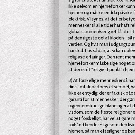
sig for at tro, at hun slet ikke fa
ikke selvom en hjerneforsker kunne 
hjernen og måske endda påvirke fo
elektrisk. Vi synes, at det er bety
mennesker til alle tider har haft rel
global sammenhæng ret få ateiste
på den rigeste del af kloden - så
verden. Og hvis man i udgangspunk
har skabt os sådan, at vi kan ople
religiøse erfaringer. Den rent men
hjerneforsker måske sige noget om 
at der er ét "religiøst punkt" i hjer
3) At forskellige mennesker så har 
din samtalepartners eksempel, har
ikke er entydig; der er faktisk b
garanti for, at mennesker, der gør 
uigennemskuelige blandinger af 
visdom, som de fleste religioner er
noget forskelligt, har vel at gøre
forhånd kender - ligesom den kvin
hjernen, så man efterligner de kemi