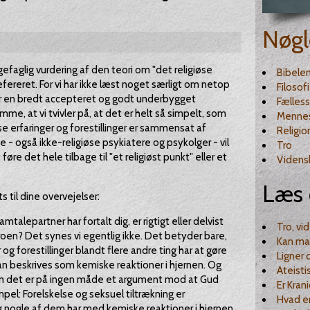
Nøgl
gefaglig vurdering af den teori om "det religiøse
Bibele
efereret. For vi har ikke læst noget særligt om netop
Filosofi
 er en bredt accepteret og godt underbygget
Fælles
me, at vi tvivler på, at det er helt så simpelt, som
Menne
iøse erfaringer og forestillinger er sammensat af
Religio
e - også ikke-religiøse psykiatere og psykolger - vil
Tro
føre det hele tilbage til "et religiøst punkt" eller et
Videns
Læs 
ts til dine overvejelser:
samtalepartner har fortalt dig, er rigtigt eller delvist
Tro, vi
troen? Det synes vi egentlig ikke. Det betyder bare,
Kan ma
og forestillinger blandt flere andre ting har at gøre
Ligner 
n beskrives som kemiske reaktioner i hjernen. Og
Ateisti
 men det er på ingen måde et argument mod at Gud
Er Krani
pel: Forelskelse og seksuel tiltrækning er
Hvad e
nogle af dem har med kemiske reaktioner i hjernen