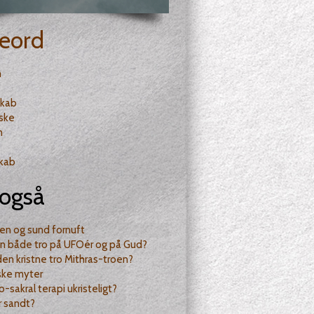
eord
n
skab
ske
n
kab
også
den og sund fornuft
n både tro på UFOér og på Gud?
den kristne tro Mithras-troen?
ske myter
o-sakral terapi ukristeligt?
r sandt?