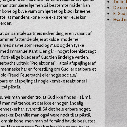
Tro lin
is man stimulerer hjernen på bestemte måder, kan
De du
n kone og blive varm om hjertet og blød i knæene.
Er Gud 
tte, at mandens kone ikke eksisterer - eller kun
Hvad e
verden.
at din samtalepartners indvending er en variant af
 sammenfattende plejer at kalde "moderne
indes med navne som Freud og Marx og den tyske
å med Immanuel Kant. Den går - noget forenklet sagt
 forskellige billeder af Gud/den åndelige verden,
uerbachs udtryk: "Projektioner" - altså afspejlinger af
 menneske har en forestilling om Gud, er det bare et
old (Freud, Feuerbach) eller nogle sociale/
bare en afspejling af nogle kemiske reaktioner i
ltså påstår.
s. hvis man har den tro, at Gud ikke findes - så må
 man må tænke, at der ikke er nogen åndelig
nesker har, svarer til. Så det hele er bare noget,
nesker. Det ville man også være nødt til at påstå,
ng om sin kone, men man på forhånd havde besluttet