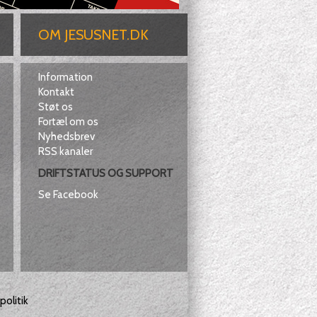
OM JESUSNET.DK
Information
Kontakt
Støt os
Fortæl om os
Nyhedsbrev
RSS kanaler
DRIFTSTATUS OG SUPPORT
Se Facebook
olitik