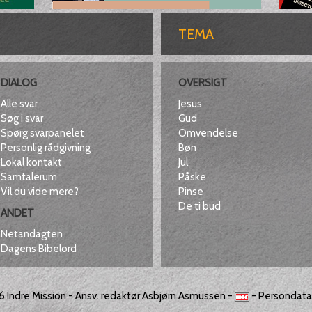
TEMA
DIALOG
OVERSIGT
Alle svar
Jesus
Søg i svar
Gud
Spørg svarpanelet
Omvendelse
Personlig rådgivning
Bøn
Lokal kontakt
Jul
Samtalerum
Påske
Vil du vide mere?
Pinse
De ti bud
ANDET
Netandagten
Dagens Bibelord
26
Indre Mission
- Ansv. redaktør Asbjørn Asmussen -
-
Persondatap