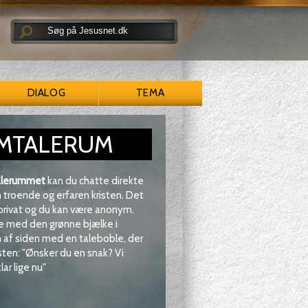
DIALOG
TEMA
MTALERUM
lerummet
kan du chatte direkte
troende og erfaren kristen. Det
 privat og du kan være anonym.
e med den grønne bjælke i
af siden med en taleboble, der
sten: "Ønsker du en snak? Vi
lar lige nu"