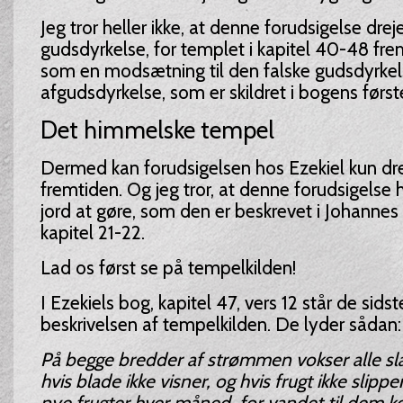
Jeg tror heller ikke, at denne forudsigelse drej
gudsdyrkelse, for templet i kapitel 40-48 frem
som en modsætning til den falske gudsdyrkels
afgudsdyrkelse, som er skildret i bogens først
Det himmelske tempel
Dermed kan forudsigelsen hos Ezekiel kun dr
fremtiden. Og jeg tror, at denne forudsigelse
jord at gøre, som den er beskrevet i Johannes
kapitel 21-22.
Lad os først se på tempelkilden!
I Ezekiels bog, kapitel 47, vers 12 står de sidst
beskrivelsen af tempelkilden. De lyder sådan:
På begge bredder af strømmen vokser alle sla
hvis blade ikke visner, og hvis frugt ikke slipp
nye frugter hver måned, for vandet til dem 