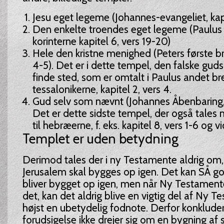
Jesu eget legeme (Johannes-evangeliet, kapi
Den enkelte troendes eget legeme (Paulus f
korinterne kapitel 6, vers 19-20)
Hele den kristne menighed (Peters første bre
4-5). Det er i dette tempel, den falske guds
finde sted, som er omtalt i Paulus andet bre
tessalonikerne, kapitel 2, vers 4.
Gud selv som nævnt (Johannes Åbenbaring, k
Det er dette sidste tempel, der også tales
til hebræerne, f. eks. kapitel 8, vers 1-6 og v
Templet er uden betydning
Derimod tales der i ny Testamente aldrig om, 
Jerusalem skal bygges op igen. Det kan SÅ go
bliver bygget op igen, men når Ny Testamente
det, kan det aldrig blive en vigtig del af Ny 
højst en ubetydelig fodnote. Derfor konkludere
forudsigelse ikke drejer sig om en bygning af 