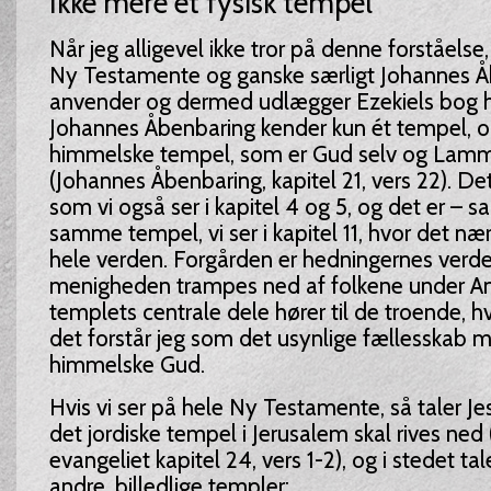
Ikke mere et fysisk tempel
Når jeg alligevel ikke tror på denne forståelse,
Ny Testamente og ganske særligt Johannes 
anvender og dermed udlægger Ezekiels bog h
Johannes Åbenbaring kender kun ét tempel, o
himmelske tempel, som er Gud selv og Lamme
(Johannes Åbenbaring, kapitel 21, vers 22). De
som vi også ser i kapitel 4 og 5, og det er – s
samme tempel, vi ser i kapitel 11, hvor det n
hele verden. Forgården er hedningernes verde
menigheden trampes ned af folkene under Ant
templets centrale dele hører til de troende, hv
det forstår jeg som det usynlige fællesskab 
himmelske Gud.
Hvis vi ser på hele Ny Testamente, så taler Je
det jordiske tempel i Jerusalem skal rives ne
evangeliet kapitel 24, vers 1-2), og i stedet t
andre, billedlige templer: