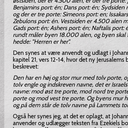
østsiden, der er 4.500 alen, er der tre porte: 
Benjamins port: én; Dans port: én; Sydsiden 
og der er tre porte: Simeons port: en; Issakars
Zebulons port: én. Vestsiden er 4.500 alen m
Gads port: én; Ashers port: én; Naftalis port: 
rundt måler byen 18.000 alen, og byen skal 
hedde: ”Herren er her”.
Den synes at være anvendt og udlagt i Johan
kapitel 21, vers 12-14, hvor det ny Jerusalems
beskrevet:
Den har en høj og stor mur med tolv porte, 
tolv engle og indskreven navne, det er Israel
navne: mod øst tre porte, mod nord tre port
porte og mod vest tre porte. Og byens mur ha
og på dem står de tolv navne på Lammets tol
Også her synes jeg, at det er oplagt, at Joha
anvender og udlægger teksten fra Ezekiels bo