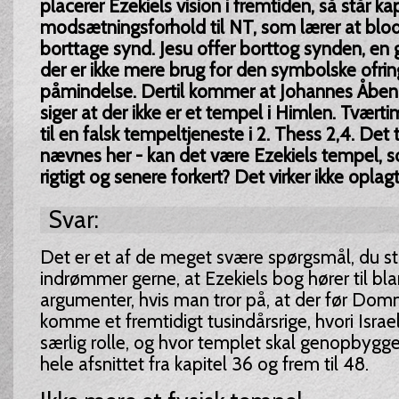
placerer Ezekiels vision i fremtiden, så står kap
modsætningsforhold til NT, som lærer at blode
borttage synd. Jesu offer borttog synden, en g
der er ikke mere brug for den symbolske ofri
påmindelse. Dertil kommer at Johannes Åbenb
siger at der ikke er et tempel i Himlen. Tvært
til en falsk tempeltjeneste i 2. Thess 2,4. De
nævnes her - kan det være Ezekiels tempel, s
rigtigt og senere forkert? Det virker ikke oplagt
Svar:
Det er et af de meget svære spørgsmål, du stil
indrømmer gerne, at Ezekiels bog hører til bl
argumenter, hvis man tror på, at der før Do
komme et fremtidigt tusindårsrige, hvori Israe
særlig rolle, og hvor templet skal genopbygg
hele afsnittet fra kapitel 36 og frem til 48.