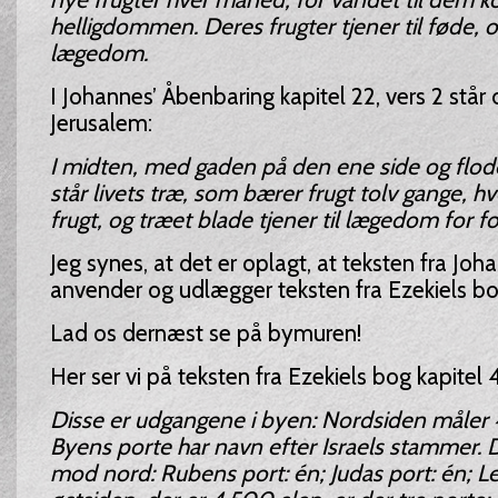
helligdommen. Deres frugter tjener til føde, o
lægedom.
I Johannes’ Åbenbaring kapitel 22, vers 2 står
Jerusalem:
I midten, med gaden på den ene side og flo
står livets træ, som bærer frugt tolv gange, h
frugt, og træet blade tjener til lægedom for f
Jeg synes, at det er oplagt, at teksten fra Jo
anvender og udlægger teksten fra Ezekiels bo
Lad os dernæst se på bymuren!
Her ser vi på teksten fra Ezekiels bog kapitel 
Disse er udgangene i byen: Nordsiden måler 
Byens porte har navn efter Israels stammer. D
mod nord: Rubens port: én; Judas port: én; Lev