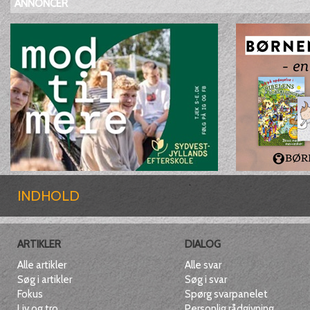
ANNONCER
INDHOLD
ARTIKLER
DIALOG
Alle artikler
Alle svar
Søg i artikler
Søg i svar
Fokus
Spørg svarpanelet
Liv og tro
Personlig rådgivning