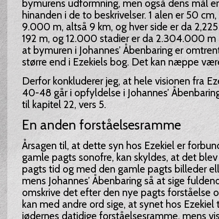
bymurens udformning, men også dens mål er
hinanden i de to beskrivelser. 1 alen er 50 cm
9.000 m, altså 9 km, og hver side er da 2,225 
192 m, og 12.000 stadier er da 2.304.000 m
at bymuren i Johannes’ Åbenbaring er omtren
større end i Ezekiels bog. Det kan næppe være 
Derfor konkluderer jeg, at hele visionen fra Ez
40-48 går i opfyldelse i Johannes’ Åbenbaring 
til kapitel 22, vers 5.
En anden forståelsesramme
Årsagen til, at dette syn hos Ezekiel er forb
gamle pagts sonofre, kan skyldes, at det blev
pagts tid og med den gamle pagts billeder ell
mens Johannes’ Åbenbaring så at sige fuldend
omskrive det efter den nye pagts forståelse 
kan med andre ord sige, at synet hos Ezekiel 
jødernes datidige forståelsesramme, mens vis