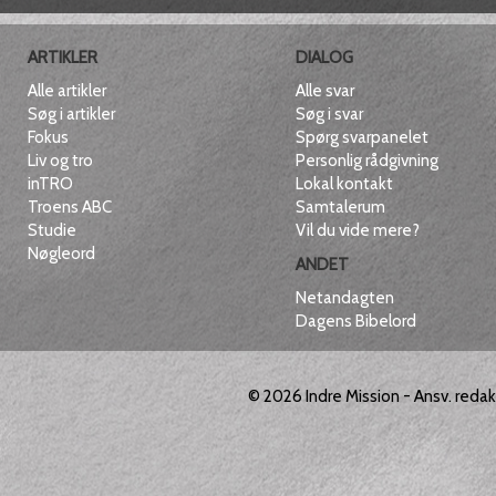
ARTIKLER
DIALOG
Alle artikler
Alle svar
Søg i artikler
Søg i svar
Fokus
Spørg svarpanelet
Liv og tro
Personlig rådgivning
inTRO
Lokal kontakt
Troens ABC
Samtalerum
Studie
Vil du vide mere?
Nøgleord
ANDET
Netandagten
Dagens Bibelord
© 2026
Indre Mission
- Ansv. reda