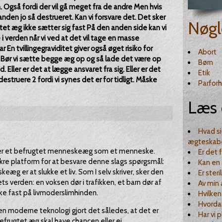
 Også fordi der vil gå meget fra de andre Men hvis
anden jo så destrueret. Kan vi forsvare det. Det sker
Nøgl
ugtet æg ikke sætter sig fast På den anden side kan vi
i verden når vi ved at det vil tage en masse
En tvillingegraviditet giver også øget risiko for
Abort
Bør vi sætte begge æg op og så lade det være op
Børn
d. Eller er det at lægge ansvaret fra sig. Eller er det
Etik
destruere 2 fordi vi synes det er for tidligt. Måske
Parforh
Læs 
Hvad si
ægteskab
agter et befrugtet menneskeæg som et menneske.
Er det 
ikre platform for at besvare denne slags spørgsmål:
Kan en 
æg er at slukke et liv. Som I selv skriver, sker den
Er ster
ts verden: en voksen dør i trafikken, et barn dør af
Av min
kke fast på livmoderslimhinden.
Hvilken
Hvordan
den moderne teknologi gjort det således, at det er
Har vi p
befrugtet æg skal have chancen eller ej.