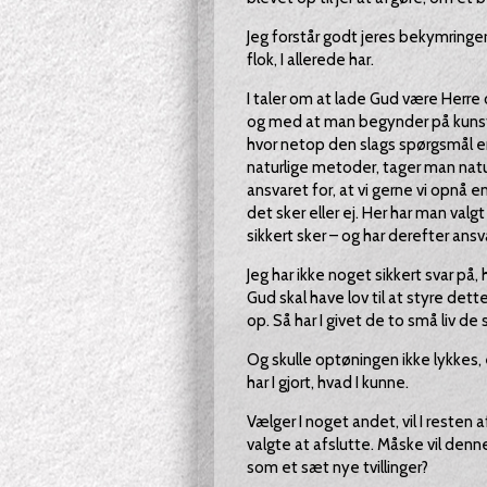
Jeg forstår godt jeres bekymringer
flok, I allerede har.
I taler om at lade Gud være Herre 
og med at man begynder på kunstig
hvor netop den slags spørgsmål e
naturlige metoder, tager man natur
ansvaret for, at vi gerne vi opnå 
det sker eller ej. Her har man val
sikkert sker – og har derefter ans
Jeg har ikke noget sikkert svar på, 
Gud skal have lov til at styre de
op. Så har I givet de to små liv de
Og skulle optøningen ikke lykkes, e
har I gjort, hvad I kunne.
Vælger I noget andet, vil I resten a
valgte at afslutte. Måske vil denne
som et sæt nye tvillinger?