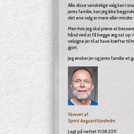
Alle disse vanskelige valg kan I 
jeres familie, kan jeg ikke begynde
det ene valg er mere eller mindre
Men hvis jeg skal prøve at besvare
hånd ved at få begge æg sat op. Hvi
velsigne jer til at have kræfter ti
gjort.
Jeg ønsker jer og jeres familie et go
Skrevet af:
Sprint Aagaard Korsholm
Lagt på nettet 11.08.2011