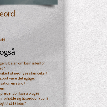
eord
old
også
ger Bibelen om børn udenfor
et?
forkert at nedfryse stamceller?
abort være det rigtige?
ilisation en synd?
 arm
 prævention kan vi bruge?
 forholde sig til sæddonation?
ligt til at få børn?