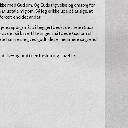
snakke med Gud om. Og Guds tilgivelse og omsorg for
 at udtale mig om. Så jeg er ikke ude på at sige, at
 forkert end det andet.
 jeres spørgsmål, så lægger I bedst det hele i Guds
s det så bliver til tvillinger, må I bede Gud om at
l hele familien. Jeg ved godt, det er nemmere sagt end
dt liv – og fred i den beslutning, I træffer.