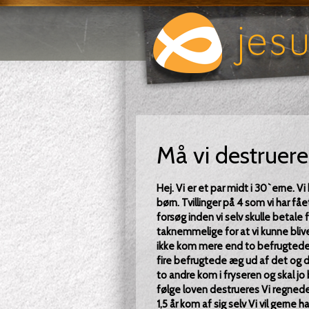
Må vi destruer
Hej. Vi er et par midt i 30`erne. V
børn. Tvillinger på 4 som vi har fåe
forsøg inden vi selv skulle betale f
taknemmelige for at vi kunne blive
ikke kom mere end to befrugtede
fire befrugtede æg ud af det og de
to andre kom i fryseren og skal jo b
følge loven destrueres Vi regnede 
1,5 år kom af sig selv Vi vil gern