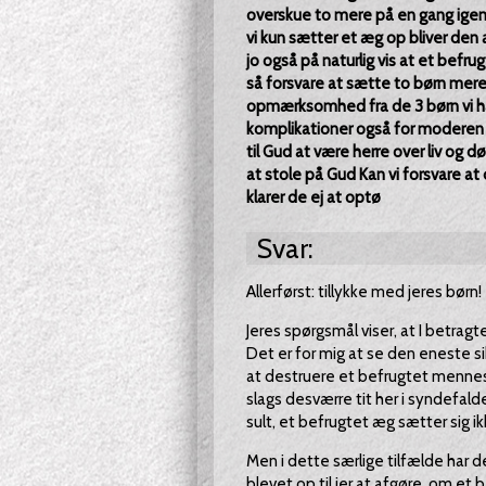
overskue to mere på en gang igen.
vi kun sætter et æg op bliver den 
jo også på naturlig vis at et befr
så forsvare at sætte to børn mere 
opmærksomhed fra de 3 børn vi har 
komplikationer også for moderen 
til Gud at være herre over liv og dø
at stole på Gud Kan vi forsvare at 
klarer de ej at optø
Svar:
Allerførst: tillykke med jeres børn!
Jeres spørgsmål viser, at I betr
Det er for mig at se den eneste s
at destruere et befrugtet menneske
slags desværre tit her i syndefalde
sult, et befrugtet æg sætter sig i
Men i dette særlige tilfælde har 
blevet op til jer at afgøre, om et 