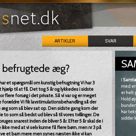
ARTIKLER
SVAR
SA
e befrugtede æg?
I
Samta
i har et spørgsmål om kunstig befrugtning Vi har 3
med en 
t hjælp til at få. Det tog 5 år og lykkedes i sidste
er helt
or flere forsøg i det private. Så vi var og er meget
Hold øj
 forældre Vi fik lavstimulationsbehandling så der
bunden 
 æg som så blev sat op. Den sidste gang kom der
har tek
 to som så bedst ud blev så til vores tvillinger. De
sidder k
ruges snarest inden de bliver 5 år. Efter 5 år skal de i
ikke med at vi selv kunne få flere børn, men nr 3 på
e have et barn mere men synes næsten ikke vi kan