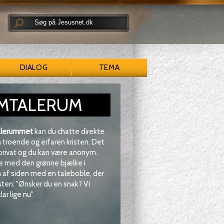
DIALOG
TEMA
MTALERUM
lerummet
kan du chatte direkte
troende og erfaren kristen. Det
 privat og du kan være anonym.
e med den grønne bjælke i
af siden med en taleboble, der
sten: "Ønsker du en snak? Vi
lar lige nu"