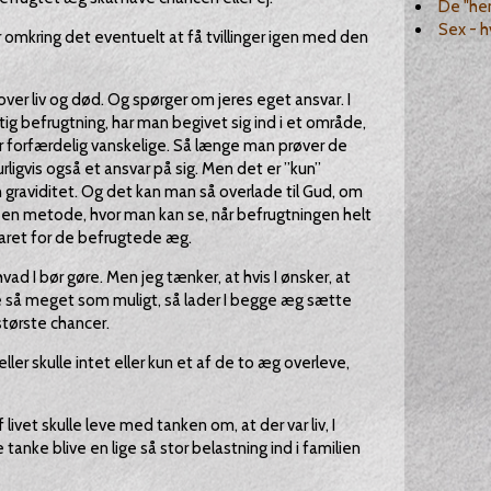
De "hem
Sex - 
 omkring det eventuelt at få tvillinger igen med den
over liv og død. Og spørger om jeres eget ansvar. I
 befrugtning, har man begivet sig ind i et område,
r forfærdelig vanskelige. Så længe man prøver de
ligvis også et ansvar på sig. Men det er ”kun”
en graviditet. Og det kan man så overlade til Gud, om
gt en metode, hvor man kan se, når befrugtningen helt
varet for de befrugtede æg.
hvad I bør gøre. Men jeg tænker, at hvis I ønsker, at
tte så meget som muligt, så lader I begge æg sætte
 største chancer.
ller skulle intet eller kun et af de to æg overleve,
f livet skulle leve med tanken om, at der var liv, I
 tanke blive en lige så stor belastning ind i familien