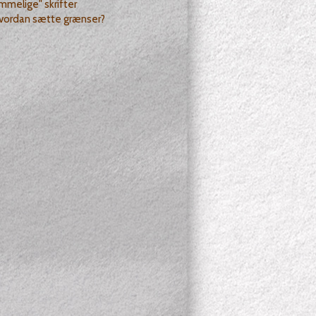
melige" skrifter
hvordan sætte grænser?