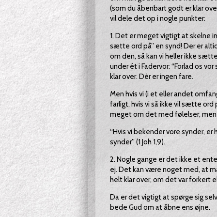
(som du åbenbart godt er klar ove
vil dele det op i nogle punkter:
1. Det er meget vigtigt at skelne 
sætte ord på” en synd! Der er altid
om den, så kan vi heller ikke sætt
under ét i Fadervor: “Forlad os vor
klar over. Dér er ingen fare.
Men hvis vi (i et eller andet omfang
farligt, hvis vi så ikke vil sætte 
meget om det med følelser, men me
“Hvis vi bekender vore synder, er h
synder” (1 Joh 1,9).
2. Nogle gange er det ikke et ente
ej. Det kan være noget med, at m
helt klar over, om det var forkert el
Da er det vigtigt at spørge sig selv
bede Gud om at åbne ens øjne.