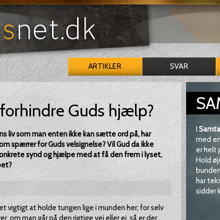
ARTIKLER
SVAR
SA
 forhindre Guds hjælp?
I
Samta
s liv som man enten ikke kan sætte ord på, har
med en 
 som spærrer for Guds velsignelse? Vil Gud da ikke
er helt
nkrete synd og hjælpe med at få den frem i lyset,
Hold øj
pet?
bunden 
har tek
sidder k
t vigtigt at holde tungen lige i munden her; for selv
r, om man går på den rigtige vej eller ej, så er der