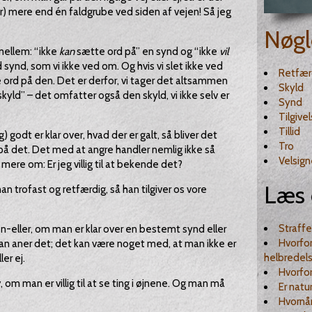
r) mere end én faldgrube ved siden af vejen! Så jeg
Nøgl
imellem: “ikke
kan
sætte ord på” en synd og “ikke
vil
 synd, som vi ikke ved om. Og hvis vi slet ikke ved
Retfær
e ord på den. Det er derfor, vi tager det altsammen
Skyld
 skyld” – det omfatter også den skyld, vi ikke selv er
Synd
Tilgive
Tillid
) godt er klar over, hvad der er galt, så bliver det
Tro
ord på det. Det med at angre handler nemlig ikke så
Velsign
re om: Er jeg villig til at bekende det?
Læs 
an trofast og retfærdig, så han tilgiver os vore
Straffe
n-eller, om man er klar over en bestemt synd eller
Hvorfo
an aner det; det kan være noget med, at man ikke er
helbredel
ler ej.
Hvorfor
, om man er villig til at se ting i øjnene. Og man må
Er natu
Hvornår 