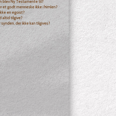
n blev Ny Testamente til?
 et godt menneske ikke i himlen?
ikke en egoist?
 altid tilgive?
 synden, der ikke kan tilgives?