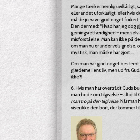
Mange tænker nemlig uvilkårligt, så
eller andet uforklarligt, eller hvi
må de jo have gjort noget forkert, 
Den der med: “Hvad har jeg dog gjo
gerningsretfærdighed – men selv o
misforståelse. Man kan ikke på den
om man nu er under velsignelse, og
mystisk, man måske har gjort ...
Om man har gjort noget bestemt fo
glæderne i ens liv, men ud fra Gud
ikke?!
6. Hvis man har overtrådt Guds bud,
man bede om tilgivelse – altid ti
man tro på den tilgivelse.
Når man h
viser ikke den bort, der kommer ti