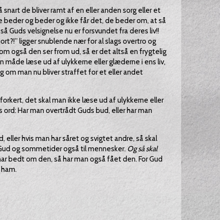
 snart de bliver ramt af en eller anden sorg eller et
s de beder og beder og ikke får det, de beder om, at så
så Guds velsignelse nu er forsvundet fra deres liv!!
rt?!” ligger snublende nær for al slags overtro og
m også den ser from ud, så er det altså en frygtelig
 måde læse ud af ulykkerne eller glæderne i ens liv,
 om man nu bliver straffet for et eller andet
rkert, det skal man ikke læse ud af ulykkerne eller
s ord: Har man overtrådt Guds bud, eller har man
 eller hvis man har såret og svigtet andre, så skal
l Gud og sommetider også til mennesker.
Og så skal
ar bedt om den, så har man også fået den. For Gud
l ham.