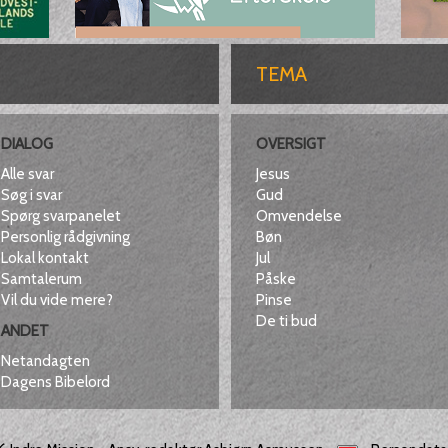
TEMA
DIALOG
OVERSIGT
Alle svar
Jesus
Søg i svar
Gud
Spørg svarpanelet
Omvendelse
Personlig rådgivning
Bøn
Lokal kontakt
Jul
Samtalerum
Påske
Vil du vide mere?
Pinse
De ti bud
ANDET
Netandagten
Dagens Bibelord