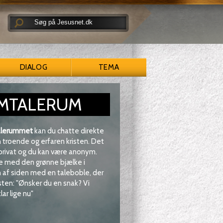
DIALOG
TEMA
MTALERUM
lerummet
kan du chatte direkte
troende og erfaren kristen. Det
 privat og du kan være anonym.
e med den grønne bjælke i
af siden med en taleboble, der
sten: "Ønsker du en snak? Vi
lar lige nu"