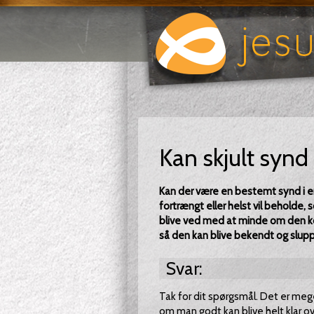
Kan skjult synd
Kan der være en bestemt synd i en
fortrængt eller helst vil beholde,
blive ved med at minde om den ko
så den kan blive bekendt og slup
Svar:
Tak for dit spørgsmål. Det er mege
om man godt kan blive helt klar ove