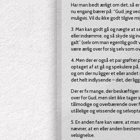
Har man bedt ærligt om det, så er
nu engang bærer på: “Gud, jeg ved 
muligvis. Vil du ikke godt tilgive mi
3. Man kan godt gå og nægte at se
eller indrømme, og så skyde sig in
galt” (selv om man egentlig godt ved
være ærlig over for sig selv som ov
4. Men der er også et par grøfter 
optaget af at gå og spekulere på, 
og om der nu ligger et eller andet
det helt indlysende – det, der ligg
Der er fx mange, der beskæftiger s
over for Gud, men slet ikke tager
tålmodige og overbærende over f
utålelige og vrissende og selvopt
5. En anden fare kan være, at man 
nævner, at en eller anden bestem
velsignelse.