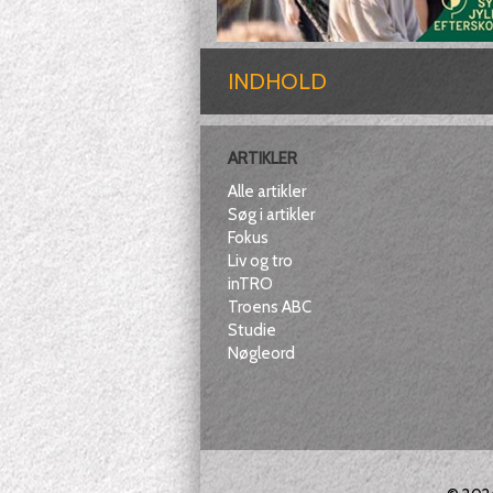
INDHOLD
ARTIKLER
Alle artikler
Søg i artikler
Fokus
Liv og tro
inTRO
Troens ABC
Studie
Nøgleord