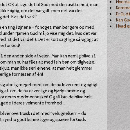
Hvorda
 det OK at sige det til Gud med den usikkerhed, man
Kommer
ikke rigtig, om det var galt; men det var det
Er Gud 
g det, hvis det var?!”
Kan Gud
Hvad er
 en ting i øjnene – fx noget, man bør gøre op med
d under: “Jamen Gud må jo vise mig det, hvis det var
, at det var det!). Det er kort sagt lige så vigtigt at
er for Gud!
på den anden side af vejen! Man kan nemlig blive så
om man nu har fået alt med i sin bøn om tilgivelse,
 skjult, man ikke ser i øjnene, at man helt glemmer
er lige for næsen af én!
ig utrolig meget med, om de nu lever rent og rigtigt
 sig af, om de nu er venlige og hjælpsomme og
or deres medmennesker! Og så kan de blive helt
agede i deres velmente fromhed ...
bliver overtroisk i det med “velsignelsen” – du
t synd jo godt kunne ligge og spærre for Guds