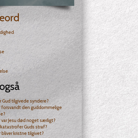
eord
dighed
lse
else
også
r Gud tilgivede syndere?
r forsvandt den guddommelige
se?
 var Jesu død noget særligt?
rkatastrofer Guds straf?
bliver kristne tilgivet?