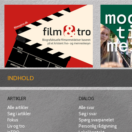
INDHOLD
ARTIKLER
DIALOG
Alle artikler
Alle svar
Søg i artikler
Søg i svar
Fokus
Spørg svarpanelet
Liv og tro
Personlig rådgivning