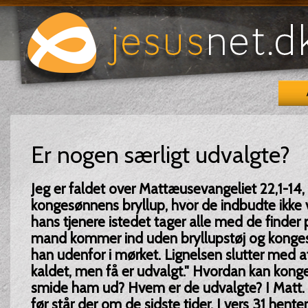
Er nogen særligt udvalgte?
Jeg er faldet over Mattæusevangeliet 22,1-14,
kongesønnens bryllup, hvor de indbudte ikke
hans tjenere istedet tager alle med de finder 
mand kommer ind uden bryllupstøj og konge
han udenfor i mørket. Lignelsen slutter med 
kaldet, men få er udvalgt." Hvordan kan konge
smide ham ud? Hvem er de udvalgte? I Matt. 
før står der om de sidste tider. I vers 31 hent