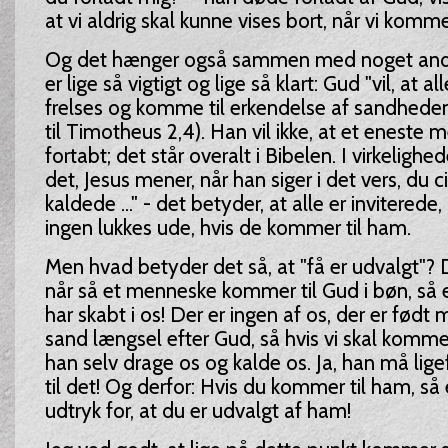
at vi aldrig skal kunne vises bort, når vi komme
Og det hænger også sammen med noget andet
er lige så vigtigt og lige så klart: Gud "vil, at 
frelses og komme til erkendelse af sandheden"
til Timotheus 2,4). Han vil ikke, at et eneste
fortabt; det står overalt i Bibelen. I virkeligh
det, Jesus mener, når han siger i det vers, du c
kaldede ..." - det betyder, at alle er inviterede
ingen lukkes ude, hvis de kommer til ham.
Men hvad betyder det så, at "få er udvalgt"? 
når så et menneske kommer til Gud i bøn, så 
har skabt i os! Der er ingen af os, der er fød
sand længsel efter Gud, så hvis vi skal komme
han selv drage os og kalde os. Ja, han må li
til det! Og derfor: Hvis du kommer til ham, så e
udtryk for, at du er udvalgt af ham!