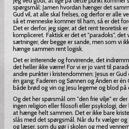
Jeg ved godt, at lige på dette punkt kommer 
spørgsmål: Jamen hvordan hænger det sammen
Gud vil, at alle skal frelses, og derfor er alle
så et menneske kommer til ham, så er det ford
Det er derfor, jeg siger, at det rent teoretisk 
kompliceret. Faktisk er det et "paradoks", det vi
sætninger, der begge er sande, men som vi ikke
hænge sammen rent logisk.
Det er irriterende og forvirrende, det indrømm
det heller ikke værre! For vi er jo vant til par
andre punkter i kristendommen: Jesus er Gu
én gang; Faderen og Sønnen og Ånden er én 
både brød og vin og Jesu legeme og blod på 
Og det her spørsmål om "den frie vilje" er der 
ingen religion eller filosofi eller psykologi, der 
at hænge helt sammen. Det er ikke bare kri
slås med det spørgsmål. Når du fx vælger og 
og læser, som du gør i skolen og med vennerne