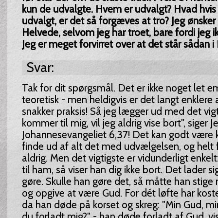
kun de udvalgte. Hvem er udvalgt? Hvad hvis 
udvalgt, er det så forgæves at tro? Jeg ønsker 
Helvede, selvom jeg har troet, bare fordi jeg i
Jeg er meget forvirret over at det står sådan i 
Svar:
Tak for dit spørgsmål. Det er ikke noget let e
teoretisk - men heldigvis er det langt enklere a
snakker praksis! Så jeg lægger ud med det vigt
kommer til mig, vil jeg aldrig vise bort", siger Je
Johannesevangeliet 6,37! Det kan godt være 
finde ud af alt det med udvælgelsen, og helt f
aldrig. Men det vigtigste er vidunderligt enke
til ham, så viser han dig ikke bort. Det lader s
gøre. Skulle han gøre det, så måtte han stige 
og opgive at være Gud. For dét løfte har koste
da han døde på korset og skreg: "Min Gud, mi
du forladt mig?" - han døde forladt af Gud, vis