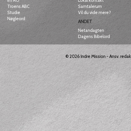
inTRO
Lokal kontakt
Troens ABC
Samtalerum
Studie
Vil du vide mere?
Nøgleord
ANDET
Netandagten
Dagens Bibelord
© 2026
Indre Mission
- Ansv. reda