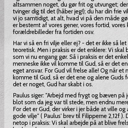
altsammen noget, du gør frit og utvunget; der 
tvinger dig til det (håber jeg!); du har din frie vi
vi jo samtidigt, at alt, hvad vi på den måde gør
er bestemt af vores gener, vores fortid, vores
forældrebilleder fra fortiden osv.
Har vi så en fri vilje eller ej? - det er ikke så le
teoretisk. Men i praksis er det enklere: Vi skal b
som vi nu engang gør. Så i praksis er det enkel
menneske ikke vil komme til Gud, så er det e
eget ansvar. For Gud vil frelse alle! Og når et
komme til Gud, så er det ene og alene Guds fo
det er noget, Gud har skabt i os.
Paulus siger: "Arbejd med frygt og bæven på je
blot som da jeg var til stede, men endnu mere 
For det er Gud, der virker i jer både at ville og 
gode vilje" ( Paulus' brev til Filipperne 2,12f ).
netop i praksis: Vi skal arbejde på at blive frels