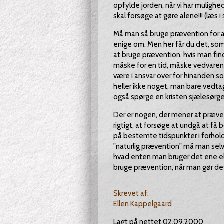
opfylde jorden, når vi har mulighe
skal forsøge at gøre alene!!! (læs 
Må man så bruge prævention for at
enige om. Men her får du det, som 
at bruge prævention, hvis man finde
måske for en tid, måske vedvaren
være i ansvar over for hinanden s
heller ikke noget, man bare vedta
også spørge en kristen sjælesørger 
Der er nogen, der mener at præven
rigtigt, at forsøge at undgå at f
på bestemte tidspunkter i forhold
"naturlig prævention" må man selv
hvad enten man bruger det ene el
bruge prævention, når man gør d
Skrevet af:
Ellen Kappelgaard
Lagt på nettet 02.09.2000