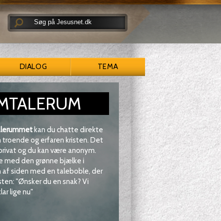
DIALOG
TEMA
MTALERUM
lerummet
kan du chatte direkte
troende og erfaren kristen. Det
 privat og du kan være anonym.
e med den grønne bjælke i
af siden med en taleboble, der
sten: "Ønsker du en snak? Vi
lar lige nu"