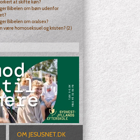
forkert at skifte køn?
ger Bibelen om børn udenfor
et?
ger Bibelen om oralsex?
n være homoseksuel og kristen? (2)
OM JESUSNET.DK