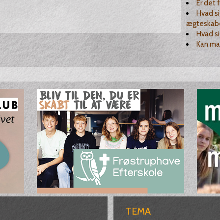
Er det 
Hvad si
ægteskab
Hvad si
Kan ma
TEMA