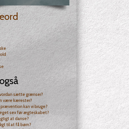
eord
ske
old
se
også
hvordan sætte grænser?
n være kærester?
 prævention kan vi bruge?
eget sex før ægteskabet?
rigtigt at danse?
ligt til at få børn?