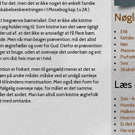
d for det, men det er ikke noget én enkelt familie
i skabelsesberetningen i 1.Mosebog kap.1,v.28.)
Nøgl
 begrænse børnetallet. Det er ikke alle kristne
jeg holder mig til. Som kristne kan det være rigtigt
Etik
r ud af, at det ikke er ansvarligt at få flere børn,
Familie
de. Men når man bruger prævention, må det altid
Køn
om ægtefæller og over for Gud. Derfor er prævention
Menne
ger at bruge, uden at overveje det under bøn og evt.
Parforh
om råd, hvis man er i tvivl.
Sex
tion er forkert, men til gengæld mener at det er
Skabel
å børn på andre måder, måske ved at undgå samleje
Læs 
 til kvindens menstruation. Men også den form for
følgelig overveje nøje, for målet er det samme,
ler det andet. Man kan altså som kristne ægtefolk
Sex - 
et med omtanke.
Hvorda
Hvilken
Hvor m
Er det 
Har vi p