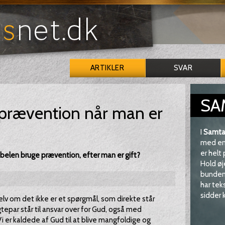
ARTIKLER
SVAR
SA
prævention når man er
I
Samta
med en 
er helt
ibelen bruge prævention, efter man er gift?
Hold øj
bunden 
har tek
sidder k
selv om det ikke er et spørgmål, som direkte står
gtepar står til ansvar over for Gud, også med
 er kaldede af Gud til at blive mangfoldige og