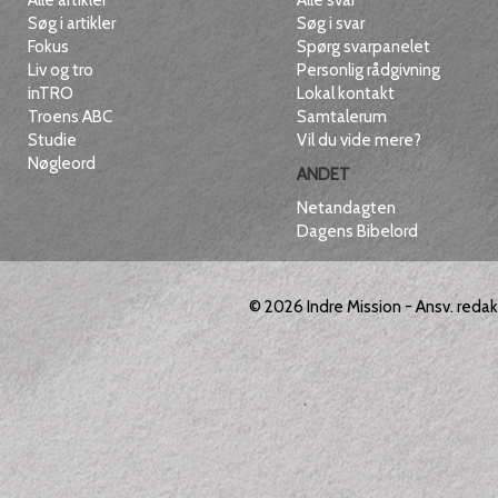
Alle artikler
Alle svar
Søg i artikler
Søg i svar
Fokus
Spørg svarpanelet
Liv og tro
Personlig rådgivning
inTRO
Lokal kontakt
Troens ABC
Samtalerum
Studie
Vil du vide mere?
Nøgleord
ANDET
Netandagten
Dagens Bibelord
© 2026
Indre Mission
- Ansv. reda