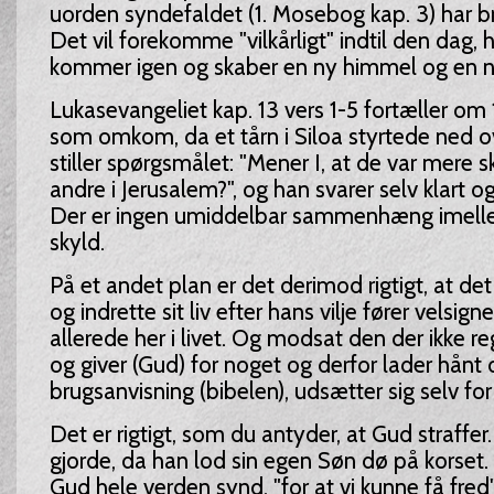
uorden syndefaldet (1. Mosebog kap. 3) har br
Det vil forekomme "vilkårligt" indtil den dag, 
kommer igen og skaber en ny himmel og en ny
Lukasevangeliet kap. 13 vers 1-5 fortæller o
som omkom, da et tårn i Siloa styrtede ned o
stiller spørgsmålet: "Mener I, at de var mere s
andre i Jerusalem?", og han svarer selv klart og
Der er ingen umiddelbar sammenhæng imel
skyld.
På et andet plan er det derimod rigtigt, at det
og indrette sit liv efter hans vilje fører velsig
allerede her i livet. Og modsat den der ikke re
og giver (Gud) for noget og derfor lader hånt 
brugsanvisning (bibelen), udsætter sig selv fo
Det er rigtigt, som du antyder, at Gud straffer
gjorde, da han lod sin egen Søn dø på korset.
Gud hele verden synd, "for at vi kunne få fred"