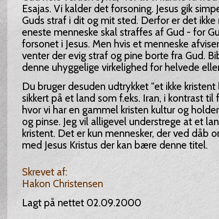
Esajas. Vi kalder det forsoning. Jesus gik sim
Guds straf i dit og mit sted. Derfor er det ikk
eneste menneske skal straffes af Gud - for Gu
forsonet i Jesus. Men hvis et menneske afviser
venter der evig straf og pine borte fra Gud. Bi
denne uhyggelige virkelighed for helvede eller
Du bruger desuden udtrykket "et ikke kristent
sikkert på et land som f.eks. Iran, i kontrast ti
hvor vi har en gammel kristen kultur og holder
og pinse. Jeg vil alligevel understrege at et la
kristent. Det er kun mennesker, der ved dåb o
med Jesus Kristus der kan bære denne titel.
Skrevet af:
Hakon Christensen
Lagt på nettet 02.09.2000