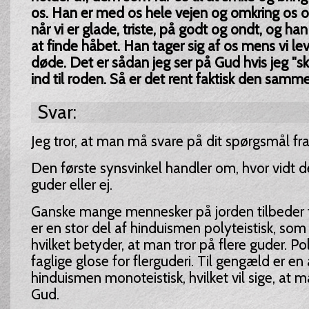
os. Han er med os hele vejen og omkring os o
når vi er glade, triste, på godt og ondt, og h
at finde håbet. Han tager sig af os mens vi lev
døde. Det er sådan jeg ser på Gud hvis jeg "sk
ind til roden. Så er det rent faktisk den samme
Svar:
Jeg tror, at man må svare på dit spørgsmål fra 
Den første synsvinkel handler om, hvor vidt de
guder eller ej.
Ganske mange mennesker på jorden tilbeder fle
er en stor del af hinduismen polyteistisk, som
hvilket betyder, at man tror på flere guder. P
faglige glose for flerguderi. Til gengæld er en
hinduismen monoteistisk, hvilket vil sige, at m
Gud.