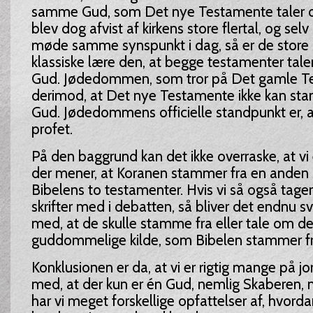
samme Gud, som Det nye Testamente taler o
blev dog afvist af kirkens store flertal, og se
møde samme synspunkt i dag, så er de store
klassiske lære den, at begge testamenter ta
Gud. Jødedommen, som tror på Det gamle T
derimod, at Det nye Testamente ikke kan sta
Gud. Jødedommens officielle standpunkt er, at
profet.
På den baggrund kan det ikke overraske, at vi 
der mener, at Koranen stammer fra en anden 
Bibelens to testamenter. Hvis vi så også tage
skrifter med i debatten, så bliver det endnu s
med, at de skulle stamme fra eller tale om 
guddommelige kilde, som Bibelen stammer fr
Konklusionen er da, at vi er rigtig mange på j
med, at der kun er én Gud, nemlig Skaberen,
har vi meget forskellige opfattelser af, hvord