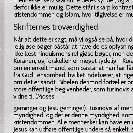
mennesker selv skal sone deres synder, og at t
derfor ikke er mulig. Dette står i skarp kontrast
kristendommen og Islam, hvor tilgivelse er mu
Skrifternes troværdighed
Når alt dette er sagt, må vi også se på, hvor d
religiøse bøger påstår at have deres oplysninge
ikke læst hinduismens religiøse bøger, men d
Koranen, og forskellen er meget tydelig. I Kor
om en enkelt mand, som påstår at han har få
fra Gud i ensomhed, hvilket indebærer, at inge
om det er sandt. Bibelen derimod fortæller
store offentlige begivenheder, som tusindvis
vidne til (Moses'
gerninger og Jesu gerninger). Tusindvis af men
myndighed, og det er denne myndighed, som v
kristendommen. Alle mennesker kan have en
Jesus kan udføre offentlige undere så enkelt, 