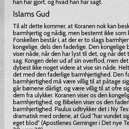
han har gjort, og hvad han har sagt.
Islams Gud
Til alt dette kommer, at Koranen nok kan bes
barmhjertig og nådig, men bestemt ikke som 
Forskellen består i, at der er to slags barmhje
kongelige, dels den faderlige. Den kongelige
viser nåde, når den har lyst til det, og når det
sag. Kongen deler ud af sin overflod, men de
dybest ikke noget videre at vise sin nåde. Hel
det med den faderlige barmhjertighed. Den f
barmhjertighed må være villig til at påtage sig
går børnene dårligt, og være villig til at ofre s
dem fra ulykker. Koranen viser os den kongeli
barmhjertighed, og Bibelen viser os den fader
barmhjertighed. Paulus udtrykker det i Ny Te
dramatisk med ordene, at Gud "har vundet sig 
eget blod" (Apostlenes Gerninger i Det nye T