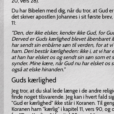
20, vers 28).
Du har Bibelen med dig, når du tror, at Gud er
det skriver apostlen Johannes i sit første brev, 
11:
"Den, der ikke elsker, kender ikke Gud, for Gu
Derved er Guds kærlighed blevet åbenbaret ib
har sendt sin enbårne søn til verden, for at vi
ham. Deri består kærligheden: ikke i, at vi har 
at han har elsket os og sendt sin søn som et 
synder. Mine kære, når Gud nu har elsket os så
også at elske hinanden."
Guds kærlighed
Jeg tror, at du skal lede længe i de andre relig
finde noget tilsvarende. Jeg kan i hvert fald s
"Gud er kærlighed" ikke står i Koranen. Til ge
Koranen ham "kærlig" i kapitel 11, vers 90, og