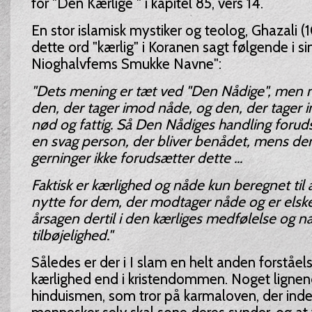
for "Den Kærlige " i kapitel 85, vers 14.
En stor islamisk mystiker og teolog, Ghazali (
dette ord "kærlig" i Koranen sagt følgende i s
Nioghalvfems Smukke Navne":
"Dets mening er tæt ved "Den Nådige", men nå
den, der tager imod nåde, og den, der tager i
nød og fattig. Så Den Nådiges handling foruds
en svag person, der bliver benådet, mens den
gerninger ikke forudsætter dette ...
Faktisk er kærlighed og nåde kun beregnet til a
nytte for dem, der modtager nåde og er elsket
årsagen dertil i den kærliges medfølelse og na
tilbøjelighed."
Således er der i I slam en helt anden forståel
kærlighed end i kristendommen. Noget ligne
hinduismen, som tror på karmaloven, der indeb