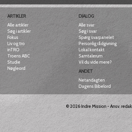
ARTIKLER
DIALOG
Alle artikler
Alle svar
Søg i artikler
Søg i svar
Fokus
Spørg svarpanelet
Liv og tro
Personlig rådgivning
inTRO
Lokal kontakt
Troens ABC
Samtalerum
Studie
Vil du vide mere?
Nøgleord
ANDET
Netandagten
Dagens Bibelord
© 2026
Indre Mission
- Ansv. reda