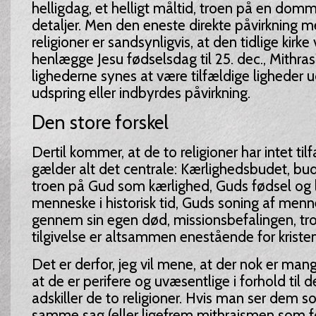
helligdag, et helligt måltid, troen på en do
detaljer. Men den eneste direkte påvirkning m
religioner er sandsynligvis, at den tidlige kirke
henlægge Jesu fødselsdag til 25. dec., Mithras
lighederne synes at være tilfældige ligheder 
udspring eller indbyrdes påvirkning.
Den store forskel
Dertil kommer, at de to religioner har intet tilf
gælder alt det centrale: Kærlighedsbudet, bud
troen på Gud som kærlighed, Guds fødsel og 
menneske i historisk tid, Guds soning af men
gennem sin egen død, missionsbefalingen, tr
tilgivelse er altsammen enestående for kris
Det er derfor, jeg vil mene, at der nok er man
at de er perifere og uvæsentlige i forhold til d
adskiller de to religioner. Hvis man ser dem s
samme sag (eller ligefrem mithraismen som f