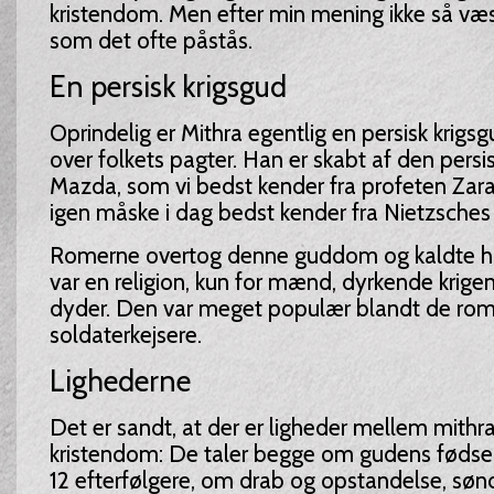
kristendom. Men efter min mening ikke så væse
som det ofte påstås.
En persisk krigsgud
Oprindelig er Mithra egentlig en persisk krigs
over folkets pagter. Han er skabt af den pers
Mazda, som vi bedst kender fra profeten Zara
igen måske i dag bedst kender fra Nietzsches fi
Romerne overtog denne guddom og kaldte h
var en religion, kun for mænd, dyrkende krig
dyder. Den var meget populær blandt de rom
soldaterkejsere.
Lighederne
Det er sandt, at der er ligheder mellem mithr
kristendom: De taler begge om gudens fødsel
12 efterfølgere, om drab og opstandelse, sø