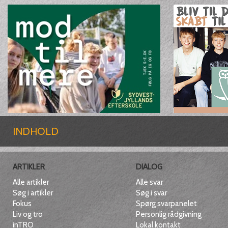
INDHOLD
ARTIKLER
DIALOG
Alle artikler
Alle svar
Søg i artikler
Søg i svar
Fokus
Spørg svarpanelet
Liv og tro
Personlig rådgivning
inTRO
Lokal kontakt