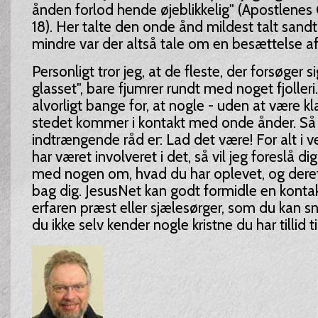
ånden forlod hende øjeblikkelig" (Apostlenes 
18). Her talte den onde ånd mildest talt sandt
mindre var der altså tale om en besættelse a
Personligt tror jeg, at de fleste, der forsøger 
glasset", bare fjumrer rundt med noget fjolleri
alvorligt bange for, at nogle - uden at være kla
stedet kommer i kontakt med onde ånder. Så
indtrængende råd er: Lad det være! For alt i v
har været involveret i det, så vil jeg foreslå di
med nogen om, hvad du har oplevet, og dere
bag dig. JesusNet kan godt formidle en kontakt
erfaren præst eller sjælesørger, som du kan s
du ikke selv kender nogle kristne du har tillid til