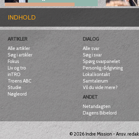
INDHOLD
ARTIKLER
DIALOG
Alle artikler
Alle svar
Søg i artikler
Søg i svar
Fokus
Spørg svarpanelet
Liv og tro
Personlig rådgivning
inTRO
Lokal kontakt
Troens ABC
Samtalerum
Studie
Vil du vide mere?
Nøgleord
ANDET
Netandagten
Dagens Bibelord
© 2026
Indre Mission
- Ansv. reda