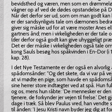
bevidsthed og væren, men som en drømmeløs
vågner op af ved de dødes opstandelse på
Når det derfor ser ud, som om man godt kan 
er der sandsynligvis tale om dæmoners bedrag
giver sig måske ud for at være moster Anes e
gartners ånd; men i virkeligheden er der tale
(der derfor også godt kan give uhyggeligt præ
Det er der måske i virkeligheden også tale o
kong Sauls besøg hos spåkvinden i En-Dor (i
kap. 28).
I det Nye Testamente er der også en alvorlig
spådomsånder: "Og det skete, da vi var på vej
at vi mødte en pige, som havde en spådomså
sine herrer store indtægter ved at spå. Hun fu
og os, mens hun råbte: 'De mennesker er den
tjenere, de forkynder jer vejen til frelse.' De
dage i træk. Så blev Paulus vred, han vendte
til ånden: 'I Jesu Kristi navn byder jeg dig at 