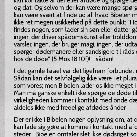
kan kontakte ånder eller afdøde og spørge de
og dat. Og selvom der kan være mange spørg
kan være svært at finde ud af, hvad Bibelen m
ikke ret megen usikkerhed på dette punkt: "Ho
findes nogen, som lader sin søn eller datter 
ingen, der driver spådomskunst eller trolddom
varsler, ingen, der bruger magi, ingen, der udt
spørger dødemanere eller sandsigere til råds e
hos de døde" (5 Mos 18,10f)! - sådan!
I det gamle Israel var det ligefrem forbundet
Sådan kan det selvfølgelig ikke være i et plur
som vores; men Bibelen lader os ikke meget i t
Man må ganske enkelt ikke spørge de døde til 
virkeligheden kommer i kontakt med onde d
aldeles ikke med fredelige afdødes ånder.
Der er ikke i Bibelen nogen oplysning om, at
kan lade sig gøre at komme i kontakt med afd
steder i Bibelen omtaler slet ikke dødsriget 