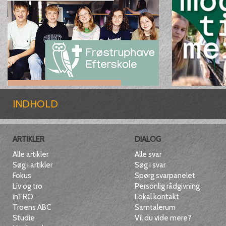
INDHOLD
ARTIKLER
DIALOG
Alle artikler
Alle svar
Søg i artikler
Søg i svar
Fokus
Spørg svarpanelet
Liv og tro
Personlig rådgivning
inTRO
Lokal kontakt
Troens ABC
Samtalerum
Studie
Vil du vide mere?