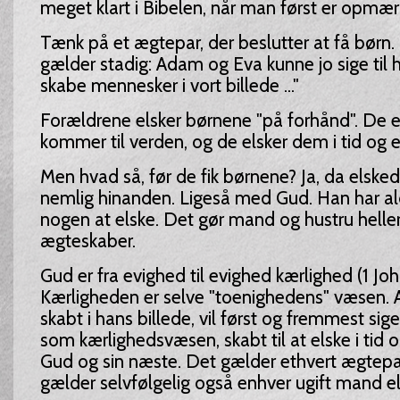
meget klart i Bibelen, når man først er opmæ
Tænk på et ægtepar, der beslutter at få børn. P
gælder stadig: Adam og Eva kunne jo sige til 
skabe mennesker i vort billede ..."
Forældrene elsker børnene "på forhånd". De e
kommer til verden, og de elsker dem i tid og 
Men hvad så, før de fik børnene? Ja, da elske
nemlig hinanden. Ligeså med Gud. Han har al
nogen at elske. Det gør mand og hustru heller 
ægteskaber.
Gud er fra evighed til evighed kærlighed (1 Joh 
Kærligheden er selve "toenighedens" væsen. 
skabt i hans billede, vil først og fremmest sige
som kærlighedsvæsen, skabt til at elske i tid 
Gud og sin næste. Det gælder ethvert ægtepa
gælder selvfølgelig også enhver ugift mand el