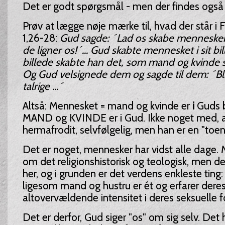
Det er godt spørgsmål - men der findes også 
Prøv at lægge nøje mærke til, hvad der står i
1,26-28:
Gud sagde: ´Lad os skabe mennesker i
de ligner os!´... Gud skabte mennesket i sit bil
billede skabte han det, som mand og kvinde 
Og Gud velsignede dem og sagde til dem: ´Bli
talrige ...´
Altså: Mennesket = mand og kvinde er
i
Guds b
MAND og KVINDE er i Gud. Ikke noget med, a
hermafrodit, selvfølgelig, men han er en "toeni
Det er noget, mennesker har vidst alle dage.
om det religionshistorisk og teologisk, men det 
her, og i grunden er det verdens enkleste ting:
ligesom mand og hustru er ét og erfarer der
altovervældende intensitet i deres seksuelle fo
Det er derfor, Gud siger "os" om sig selv. Det h