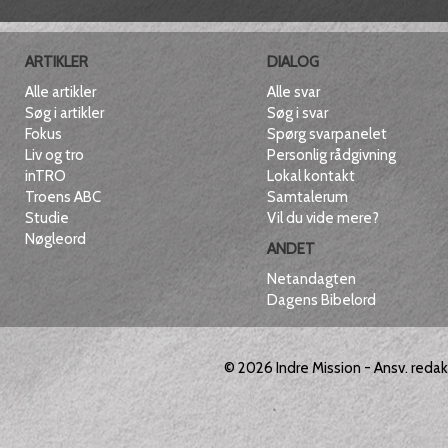
ARTIKLER
DIALOG
Alle artikler
Alle svar
Søg i artikler
Søg i svar
Fokus
Spørg svarpanelet
Liv og tro
Personlig rådgivning
inTRO
Lokal kontakt
Troens ABC
Samtalerum
Studie
Vil du vide mere?
Nøgleord
ANDET
Netandagten
Dagens Bibelord
© 2026
Indre Mission
- Ansv. reda