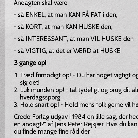
Andagten skal være
- så ENKEL, at man KAN FÅ FAT i den,
- så KORT, at man KAN HUSKE den,
- så INTERESSANT, at man VIL HUSKE den
- så VIGTIG, at det er VÆRD at HUSKE!
3 gange op!
Træd frimodigt op! - Du har noget vigtigt og
sig det!
Luk munden op! - tal tydeligt og brug dit a
hverdagssporg.
Hold snart op! - Hold mens folk gerne vil hø
Credo Forlag udgav i 1984 en lille sag, der he
en andagt?" af Jens Peter Rejkjær. Hvis du kan 
du finde mange fine råd der.