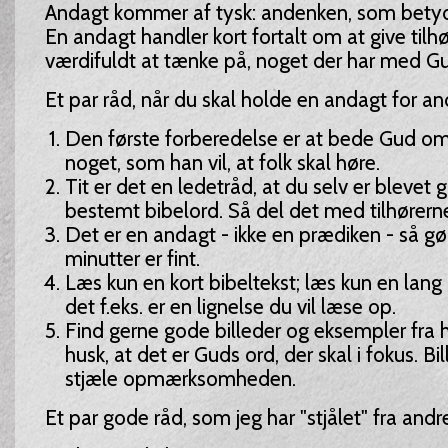
Andagt kommer af tysk: andenken, som betyde
En andagt handler kort fortalt om at give tilh
værdifuldt at tænke på, noget der har med Gu
Et par råd, når du skal holde en andagt for an
Den første forberedelse er at bede Gud o
noget, som han vil, at folk skal høre.
Tit er det en ledetråd, at du selv er blevet gl
bestemt bibelord. Så del det med tilhørern
Det er en andagt - ikke en prædiken - så gør
minutter er fint.
Læs kun en kort bibeltekst; læs kun en lang 
det f.eks. er en lignelse du vil læse op.
Find gerne gode billeder og eksempler fra 
husk, at det er Guds ord, der skal i fokus. Bi
stjæle opmærksomheden.
Et par gode råd, som jeg har "stjålet" fra andr