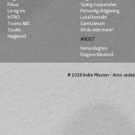
Fokus
Spørg svarpanelet
Liv og tro
Personlig rådgivning
inTRO
Lokal kontakt
Troens ABC
Samtalerum
Studie
Vil du vide mere?
Nøgleord
ANDET
Netandagten
Dagens Bibelord
© 2026
Indre Mission
- Ansv. reda