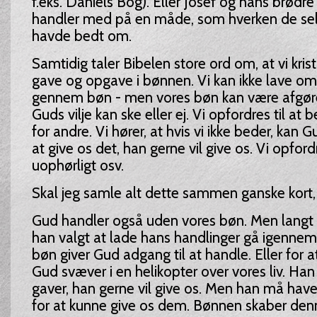
f.eks. Daniels Bog). Eller Josef og hans brødr
handler med på en måde, som hverken de selv
havde bedt om.
Samtidig taler Bibelen store ord om, at vi kri
gave og opgave i bønnen. Vi kan ikke lave om
gennem bøn - men vores bøn kan være afgør
Guds vilje kan ske eller ej. Vi opfordres til at 
for andre. Vi hører, at hvis vi ikke beder, kan 
at give os det, han gerne vil give os. Vi opford
uophørligt osv.
Skal jeg samle alt dette sammen ganske kort,
Gud handler også uden vores bøn. Men langt 
han valgt at lade hans handlinger gå igennem
bøn giver Gud adgang til at handle. Eller for a
Gud svæver i en helikopter over vores liv. Ha
gaver, han gerne vil give os. Men han må hav
for at kunne give os dem. Bønnen skaber den