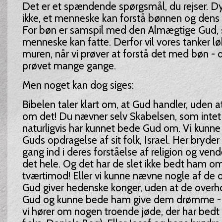
Det er et spændende spørgsmål, du rejser. Dyb
ikke, et menneske kan forstå bønnen og dens k
For bøn er samspil med den Almægtige Gud, 
menneske kan fatte. Derfor vil vores tanker 
muren, når vi prøver at forstå det med bøn - d
prøvet mange gange.
Men noget kan dog siges:
Bibelen taler klart om, at Gud handler, uden a
om det! Du nævner selv Skabelsen, som inte
naturligvis har kunnet bede Gud om. Vi kunn
Guds opdragelse af sit folk, Israel. Her bryde
gang ind i deres forståelse af religion og ven
det hele. Og det har de slet ikke bedt ham om
tværtimod! Eller vi kunne nævne nogle af d
Gud giver hedenske konger, uden at de over
Gud og kunne bede ham give dem drømme - 
vi hører om nogen troende jøde, der har bedt