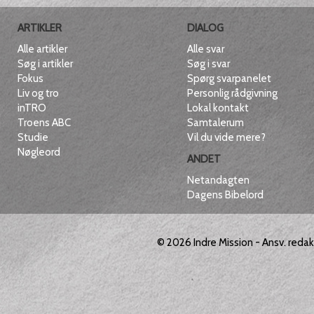
ARTIKLER
DIALOG
Alle artikler
Alle svar
Søg i artikler
Søg i svar
Fokus
Spørg svarpanelet
Liv og tro
Personlig rådgivning
inTRO
Lokal kontakt
Troens ABC
Samtalerum
Studie
Vil du vide mere?
Nøgleord
ANDET
Netandagten
Dagens Bibelord
© 2026
Indre Mission
- Ansv. reda