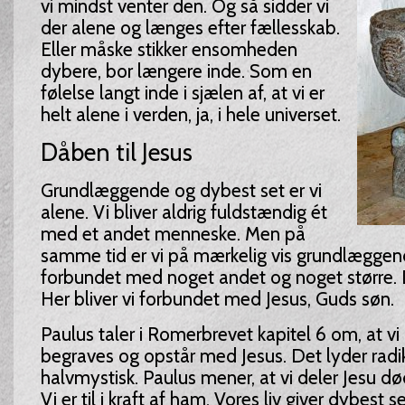
vi mindst venter den. Og så sidder vi
der alene og længes efter fællesskab.
Eller måske stikker ensomheden
dybere, bor længere inde. Som en
følelse langt inde i sjælen af, at vi er
helt alene i verden, ja, i hele universet.
Dåben til Jesus
Grundlæggende og dybest set er vi
alene. Vi bliver aldrig fuldstændig ét
med et andet menneske. Men på
samme tid er vi på mærkelig vis grundlæggen
forbundet med noget andet og noget større. D
Her bliver vi forbundet med Jesus, Guds søn.
Paulus taler i Romerbrevet kapitel 6 om, at vi 
begraves og opstår med Jesus. Det lyder radi
halvmystisk. Paulus mener, at vi deler Jesu d
Vi er til i kraft af ham. Vores liv giver dybest 