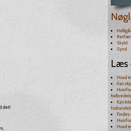
Nøgl
Hellig
Retfær
Skyld
Synd
Læs 
Hvad er
Kan skj
Hvorfo
helbredel
Kan lid
d det!
forbandel
Findes 
Hvorfor
Hvad e
m,