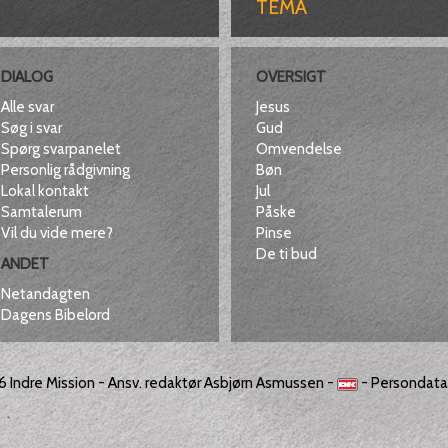
TEMA
DIALOG
OVERSIGT
Alle svar
Jesus
Søg i svar
Gud
Spørg svarpanelet
Omvendelse
Personlig rådgivning
Bøn
Lokal kontakt
Jul
Samtalerum
Påske
Vil du vide mere?
Pinse
De ti bud
ANDET
Netandagten
Dagens Bibelord
26
Indre Mission
- Ansv. redaktør Asbjørn Asmussen -
-
Persondatap