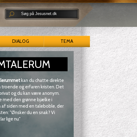
DIALOG
TEMA
MTALERUM
lerummet
kan du chatte direkte
troende og erfaren kristen. Det
 privat og du kan være anonym.
e med den grønne bjælke i
af siden med en taleboble, der
sten: "Ønsker du en snak? Vi
lar lige nu"