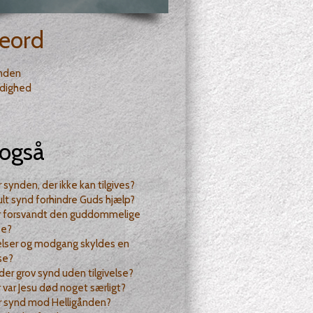
eord
ånden
dighed
også
 synden, der ikke kan tilgives?
ult synd forhindre Guds hjælp?
r forsvandt den guddommelige
se?
elser og modgang skyldes en
se?
der grov synd uden tilgivelse?
 var Jesu død noget særligt?
r synd mod Helligånden?