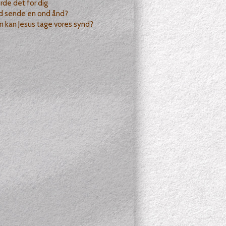
rde det for dig
d sende en ond ånd?
 kan Jesus tage vores synd?