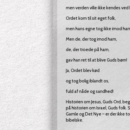
men verden ville ikke kendes ved
Ordet kom til sit eget folk,
men hans egne tog ikke imod ham
Men de, der tog imod ham,
de, der troede på ham,
gav han ret til at blive Guds børn!
Ja, Ordet blev kød
og tog bolig iblandt os,
fuld af nåde og sandhed!
Historien om Jesus, Guds Ord, b
på historien om Israel, Guds folk.
Gamle og Det Nye – er der ikke
bibelske.