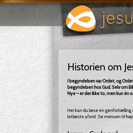
Historien om Je
I begyndelsen var Ordet, og Ordet 
begyndelsen hos Gud. Selv om Bi
Nye – er der ikke to, men kun é
Her kan du læse en genfortælling a
letlæste afsnit. Se menuen til højr