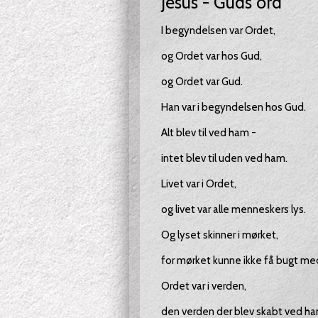
Jesus - Guds ord
I begyndelsen var Ordet,
og Ordet var hos Gud,
og Ordet var Gud.
Han var i begyndelsen hos Gud.
Alt blev til ved ham -
intet blev til uden ved ham.
Livet var i Ordet,
og livet var alle menneskers lys.
Og lyset skinner i mørket,
for mørket kunne ikke få bugt me
Ordet var i verden,
den verden der blev skabt ved ha