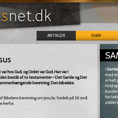
ARTIKLER
SVAR
SA
sus
I
Samta
var hos Gud, og Ordet var Gud. Han var i
med en 
blen består af to testamenter – Det Gamle og Det
er helt
n sammenhængende beretning: Den bibelske.
Hold øj
bunden 
har tek
f Bibelens beretning om Jesu liv, fordelt på 26 små
sidder k
e herfor.