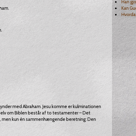
Han gjo
 ham.
Kan Gu
Hvordan
.
egynder med Abraham. Jesu komme er kulminationen
 Selv om Biblen består af to testamenter – Det
 to, men kun én sammenhængende beretning: Den