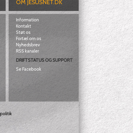
OM JESUSNET.DK
Information
Kontakt
Støt os
Fortæl om os
Nyhedsbrev
RSS kanaler
DRIFTSTATUS OG SUPPORT
Se Facebook
olitik