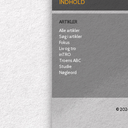
INDHOLD
ARTIKLER
Alle artikler
Søg i artikler
Fokus
Liv og tro
inTRO
Troens ABC
Studie
Nøgleord
© 20