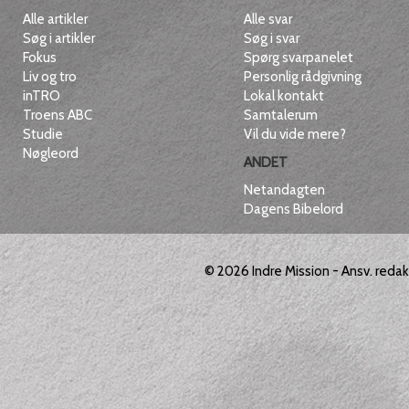
Alle artikler
Alle svar
Søg i artikler
Søg i svar
Fokus
Spørg svarpanelet
Liv og tro
Personlig rådgivning
inTRO
Lokal kontakt
Troens ABC
Samtalerum
Studie
Vil du vide mere?
Nøgleord
ANDET
Netandagten
Dagens Bibelord
© 2026
Indre Mission
- Ansv. reda