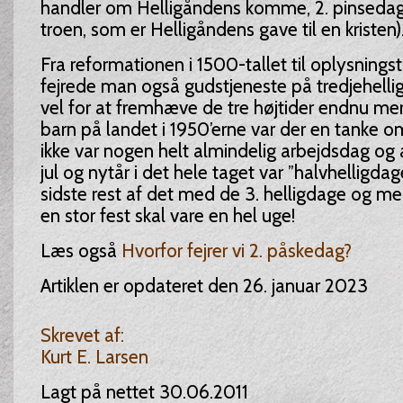
handler om Helligåndens komme, 2. pinseda
troen, som er Helligåndens gave til en kristen)
Fra reformationen i 1500-tallet til oplysningst
fejrede man også gudstjeneste på tredjehelli
vel for at fremhæve de tre højtider endnu m
barn på landet i 1950’erne var der en tanke om
ikke var nogen helt almindelig arbejdsdag og
jul og nytår i det hele taget var ”halvhelligdag
sidste rest af det med de 3. helligdage og m
en stor fest skal vare en hel uge!
Læs også
Hvorfor fejrer vi 2. påskedag?
Artiklen er opdateret den 26. januar 2023
Skrevet af:
Kurt E. Larsen
Lagt på nettet 30.06.2011