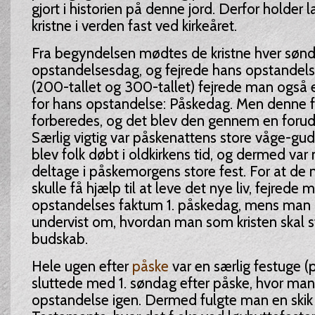
gjort i historien på denne jord. Derfor holder l
kristne i verden fast ved kirkeåret.
Fra begyndelsen mødtes de kristne hver sønd
opstandelsesdag, og fejrede hans opstandel
(200-tallet og 300-tallet) fejrede man også 
for hans opstandelse: Påskedag. Men denne fe
forberedes, og det blev den gennem en forud
Særlig vigtig var påskenattens store våge-gud
blev folk døbt i oldkirkens tid, og dermed var m
deltage i påskemorgens store fest. For at de
skulle få hjælp til at leve det nye liv, fejrede 
opstandelses faktum 1. påskedag, mens man 
undervist om, hvordan man som kristen skal stil
budskab.
Hele ugen efter
påske
var en særlig festuge (
sluttede med 1. søndag efter påske, hvor man
opstandelse igen. Dermed fulgte man en ski