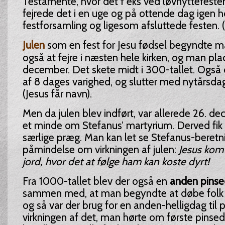
Testamente, hvor det f eks ved løvhyttefesten
fejrede det i en uge og på ottende dag igen h
festforsamling og ligesom afsluttede festen.
Julen
som en fest for Jesu fødsel begyndte 
også at fejre i næsten hele kirken, og man pl
december. Det skete midt i 300-tallet. Også 
af 8 dages varighed, og slutter med nytårsda
(Jesus får navn).
Men da julen blev indført, var allerede 26. d
et minde om Stefanus’ martyrium. Derved fik 2
særlige præg. Man kan let se Stefanus-beret
påmindelse om virkningen af julen:
Jesus kom 
jord, hvor det at følge ham kan koste dyrt!
Fra 1000-tallet blev der også en
anden pins
sammen med, at man begyndte at døbe folk 
og så var der brug for en anden-helligdag ti
virkningen af det, man hørte om første pinse