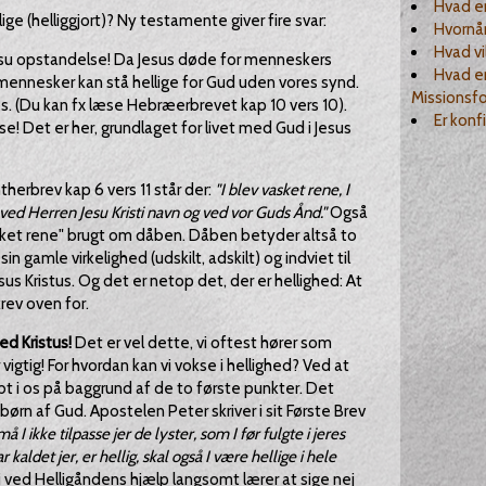
Hvad er
ge (helliggjort)? Ny testamente giver fire svar:
Hvornå
Hvad vi
su opstandelse! Da Jesus døde for menneskers
Hvad er
 mennesker kan stå hellige for Gud uden vores synd.
Missionsf
 os. (Du kan fx læse Hebræerbrevet kap 10 vers 10).
Er kon
! Det er her, grundlaget for livet med Gud i Jesus
ntherbrev kap 6 vers 11 står der:
"I blev vasket rene, I
e ved Herren Jesu Kristi navn og ved vor Guds Ånd."
Også
sket rene" brugt om dåben. Dåben betyder altså to
in gamle virkelighed (udskilt, adskilt) og indviet til
s Kristus. Og det er netop det, der er hellighed: At
rev oven for.
ed Kristus!
Det er vel dette, vi oftest hører som
igtig! For hvordan kan vi vokse i hellighed? Ved at
bt i os på baggrund af de to første punkter. Det
børn af Gud. Apostelen Peter skriver i sit Første Brev
I ikke tilpasse jer de lyster, som I før fulgte i jeres
aldet jer, er hellig, skal også I være hellige i hele
 ved Helligåndens hjælp langsomt lærer at sige nej