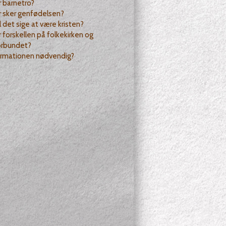
 barnetro?
r sker genfødelsen?
l det sige at være kristen?
 forskellen på folkekirken og
orbundet?
firmationen nødvendig?