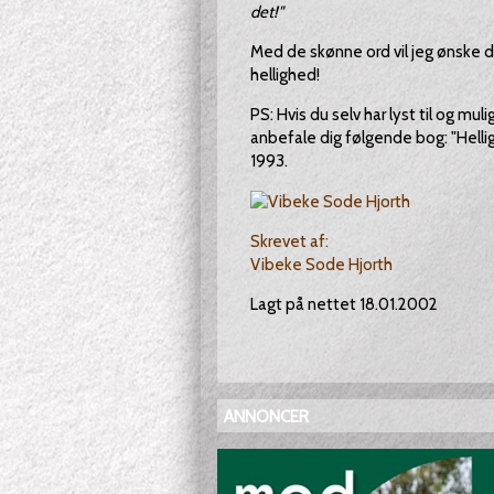
det!"
Med de skønne ord vil jeg ønske di
hellighed!
PS: Hvis du selv har lyst til og m
anbefale dig følgende bog: "Helli
1993.
Skrevet af:
Vibeke Sode Hjorth
Lagt på nettet 18.01.2002
ANNONCER