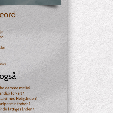
eord
lje
ed
ske
else
også
dre dømme mit liv?
endåb forkert?
al vi med Helligånden?
jælper min forbøn?
 de fattige i ånden?