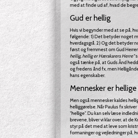
med at finde ud af, hvad de begreb
Gud er hellig
Hvis vi begynder med at se på, hva
følgende: 1) Det betyder noget med
hverdagsgrå. 2) Og det betyder no
først og fremmest om Gud Herren se
hellig, hellig er Hærskarers Herre"
s
også tænke på, at Guds Ånd hedd
og fredens ånd fx, men Helligånde
hans egenskaber.
Mennesker er hellige
Men også mennesker kaldes hellig
helliggørelse. Når Paulus fx skriv
"hellige". Du kan selv læse indledn
brevene, bliver vi klar over, at de
styr på det med at leve som kris
formaninger og vejledninger på, hv