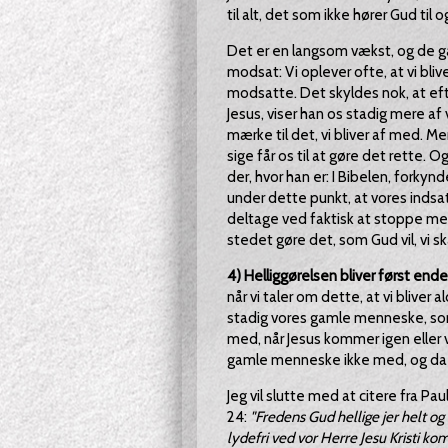
til alt, det som ikke hører Gud til o
Det er en langsom vækst, og de g
modsat: Vi oplever ofte, at vi bli
modsatte. Det skyldes nok, at ef
Jesus, viser han os stadig mere af
mærke til det, vi bliver af med. Me
sige får os til at gøre det rette. O
der, hvor han er: I Bibelen, forkyn
under dette punkt, at vores indsats
deltage ved faktisk at stoppe med 
stedet gøre det, som Gud vil, vi sk
4) Helliggørelsen bliver først ende
når vi taler om dette, at vi bliver
stadig vores gamle menneske, som ik
med, når Jesus kommer igen eller v
gamle menneske ikke med, og da ska
Jeg vil slutte med at citere fra Pau
24:
"Fredens Gud hellige jer helt og
lydefri ved vor Herre Jesu Kristi kom