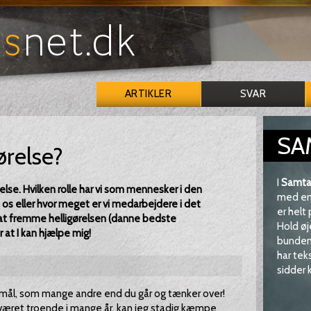
ARTIKLER
SVAR
SA
ørelse?
I
Samta
else. Hvilken rolle har vi som mennesker i den
med en 
 os eller hvor meget er vi medarbejdere i det
er helt
 at fremme helligørelsen (danne bedste
Hold øj
 at I kan hjælpe mig!
bunden 
har tek
sidder k
gsmål, som mange andre end du går og tænker over!
 været troende i mange år, kan jeg stadig kæmpe