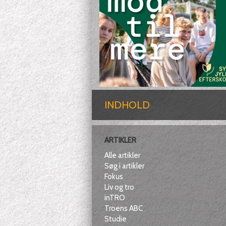
INDHOLD
ARTIKLER
Alle artikler
Søg i artikler
Fokus
Liv og tro
inTRO
Troens ABC
Studie