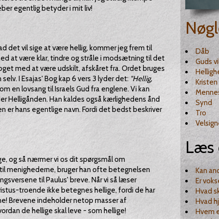
er egentlig betyder i mit liv!
Nøgl
d det vil sige at være hellig, kommer jeg frem til
Dåb
 at være klar, tindre og stråle i modsætning til det
Guds vi
get med at være udskilt, afskåret fra. Ordet bruges
Helligh
lv. I Esajas' Bog kap 6 vers 3 lyder det:
"Hellig,
Kristen
om en lovsang til Israels Gud fra englene. Vi kan
Menne
er Helligånden. Han kaldes også kærlighedens ånd
Synd
n er hans egentlige navn. Fordi det bedst beskriver
Tro
Velsign
Læs 
e, og så nærmer vi os dit spørgsmål om
er til menighederne, bruger han ofte betegnelsen
Kan an
ingsversene til Paulus' breve. Når vi så læser
Er voks
 Kristus-troende ikke betegnes hellige, fordi de har
Hvad sk
tne! Brevene indeholder netop masser af
Hvad h
ordan de hellige skal leve - som hellige!
Hvem er