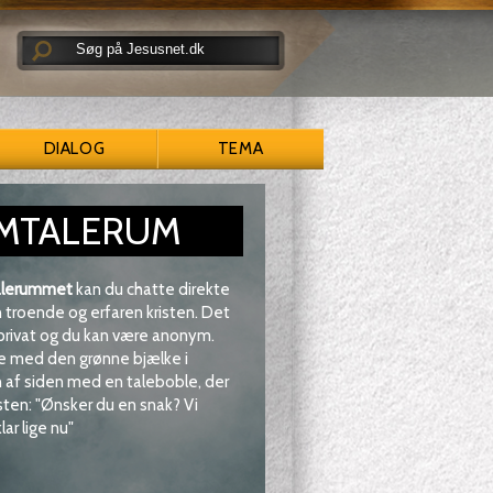
DIALOG
TEMA
MTALERUM
lerummet
kan du chatte direkte
troende og erfaren kristen. Det
 privat og du kan være anonym.
e med den grønne bjælke i
af siden med en taleboble, der
sten: "Ønsker du en snak? Vi
lar lige nu"