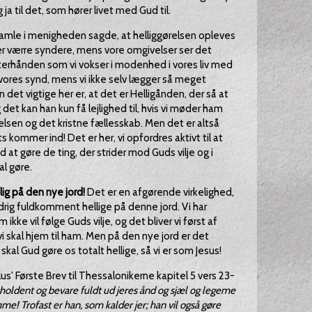
g ja til det, som hører livet med Gud til.
amle i menigheden sagde, at helliggørelsen opleves
ver værre syndere, mens vore omgivelser ser det
terhånden som vi vokser i modenhed i vores liv med
 vores synd, mens vi ikke selv lægger så meget
n det vigtige her er, at det er Helligånden, der så at
g det kan han kun få lejlighed til, hvis vi møder ham
delsen og det kristne fællesskab. Men det er altså
 kommer ind! Det er her, vi opfordres aktivt til at
at gøre de ting, der strider mod Guds vilje og i
al gøre.
lig på den nye jord!
Det er en afgørende virkelighed,
 aldrig fuldkomment hellige på denne jord. Vi har
ke vil følge Guds vilje, og det bliver vi først af
i skal hjem til ham. Men på den nye jord er det
l Gud gøre os totalt hellige, så vi er som Jesus!
lus' Første Brev til Thessalonikerne kapitel 5 vers 23-
 holdent og bevare fuldt ud jeres ånd og sjæl og legeme
me! Trofast er han, som kalder jer; han vil også gøre