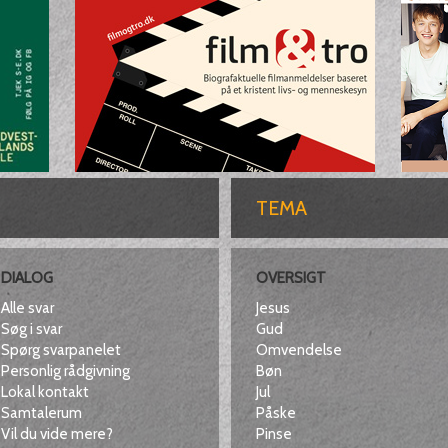
TEMA
DIALOG
OVERSIGT
Alle svar
Jesus
Søg i svar
Gud
Spørg svarpanelet
Omvendelse
Personlig rådgivning
Bøn
Lokal kontakt
Jul
Samtalerum
Påske
Vil du vide mere?
Pinse