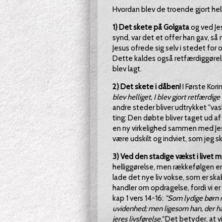
Hvordan blev de troende gjort helli
1) Det skete på Golgata
og ved Je
synd, var det et offer han gav, så
Jesus ofrede sig selv i stedet for
Dette kaldes også retfærdiggørelse
blev lagt.
2) Det skete i dåben!
I Første Kori
blev helliget, I blev gjort retfærdig
andre steder bliver udtrykket "va
ting: Den døbte bliver taget ud af s
en ny virkelighed sammen med Jesu
være udskilt og indviet, som jeg sk
3) Ved den stadige vækst i livet m
helliggørelse, men rækkefølgen er v
lade det nye liv vokse, som er ska
handler om opdragelse, fordi vi er 
kap 1 vers 14-16:
"Som lydige børn må 
uvidenhed; men ligesom han, der har k
jeres livsførelse."
Det betyder, at vi