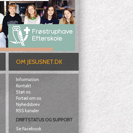
OM JESUSNET.DK
Information
Kontakt
Støt os
Fortæl om os
Nyhedsbrev
RSS kanaler
DRIFTSTATUS OG SUPPORT
Se Facebook