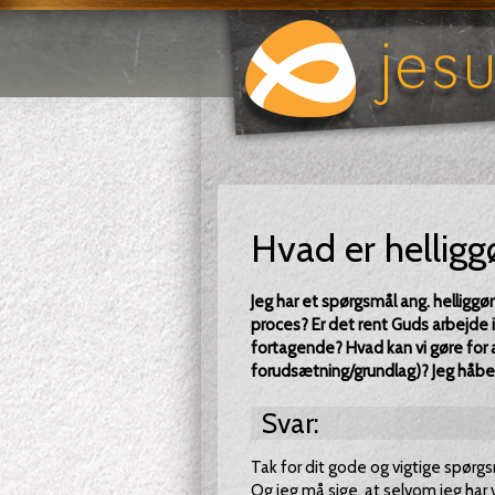
Hvad er helligg
Jeg har et spørgsmål ang. helliggør
proces? Er det rent Guds arbejde i
fortagende? Hvad kan vi gøre for
forudsætning/grundlag)? Jeg håber
Svar:
Tak for dit gode og vigtige spør
Og jeg må sige, at selvom jeg har