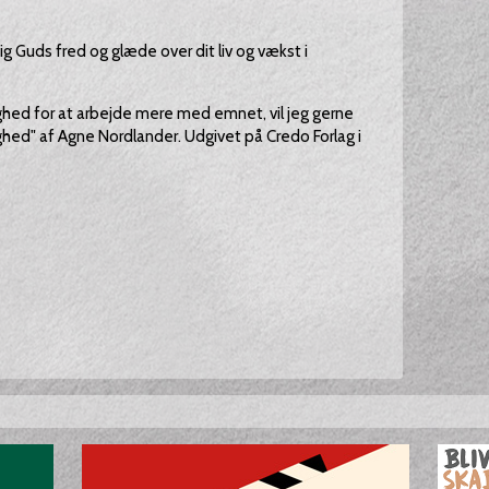
g Guds fred og glæde over dit liv og vækst i
ulighed for at arbejde mere med emnet, vil jeg gerne
ghed" af Agne Nordlander. Udgivet på Credo Forlag i