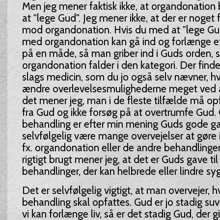
Men jeg mener faktisk ikke, at organdonation
at "lege Gud". Jeg mener ikke, at der er noget 
mod organdonation. Hvis du med at "lege Gu
med organdonation kan gå ind og forlænge e
på en måde, så man griber ind i Guds orden, s
organdonation falder i den kategori. Der fin
slags medicin, som du jo også selv nævner, h
ændre overlevelsesmulighederne meget ved a
det mener jeg, man i de fleste tilfælde må o
fra Gud og ikke forsøg på at overtrumfe Gud.
behandling er efter min mening Guds gode gav
selvfølgelig være mange overvejelser at gøre
fx. organdonation eller de andre behandlinge
rigtigt brugt mener jeg, at det er Guds gave ti
behandlinger, der kan helbrede eller lindre 
Det er selvfølgelig vigtigt, at man overvejer, 
behandling skal opfattes. Gud er jo stadig su
vi kan forlænge liv, så er det stadig Gud, der gi