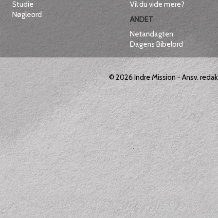
Studie
Vil du vide mere?
Nøgleord
ANDET
Netandagten
Dagens Bibelord
© 2026
Indre Mission
- Ansv. reda