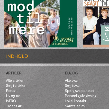
INDHOLD
ARTIKLER
DIALOG
Alle artikler
Alle svar
Søg i artikler
Søg i svar
Fokus
Spørg svarpanelet
Liv og tro
Personlig rådgivning
inTRO
Lokal kontakt
Troens ABC
Samtalerum