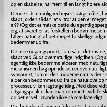
og en skabelse, når frem til en langt højere ald
Denne sidste mulighed rejser spørgsmålet, hv
skabt Jorden sådan, at vi tror at den er mege
er?? (Og det er måske dette du egentlig spørge
jeg, at svaret er, at forskellen i bedømmelsen 
følger naturligt af det meget forskellige ud
bedømmer ud fra.
Det ene udgangspunkt, som så er det kristne, e
skabt ved Guds overnaturlige indgriben. (Og 
egentlig ikke bedømme alderen med naturlig
mekanismen bag oprindelsen er overnaturlig)
synspunkt, som er den moderne naturvidenskab
alder kan bedømmes ud fra de naturlove og n
processer, vi kan iagttage idag. Med disse vidt
udgangspunkter kan man komme til vidt forskel
og det er vel i grunden ikke så mærkværdigt.
Det betyder på ingen måde, at Gud har skabt