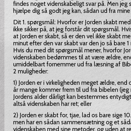
findes noget videnskabeligt svar på. Men jeg s
hjælpe dig så godt jeg kan, sådan ud fra mine
Dit 1. spørgsmål: Hvorfor er Jorden skabt med 
ikke sikker på, at jeg forstår dit spørgsmål. Hvi
at Jorden er skabt, så er den vel ikke skabt me
minut efter den var skabt var den jo så bare 
Hvis du med dit spørgsmål mener, hvorfor Jor
videnskaben bedømmes til at være ældre, e
umiddelbart fornemmer ud fra læsning af Bibel
2 muligheder:
1) Jorden er i virkeligheden meget ældre, en
år mange kommer frem til ud fra bibelen (jeg
Jordens alder dårligt kan bestemmes entydigt 
altså videnskaben har ret; eller
2) Jorden er skabt for, tjae, lad os bare sige 1
men har en sådan sammensætning og et såda
videnskaben med sine metoder, og uden at 