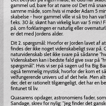
gammel ud, bare for at narre os! Det må snar
samme måde, som hvis vi møder Adam 5 min.
skabelse - hvor gammel ville vi så tro han va
f.eks. 30 år, skønt han virkelig kun var 5 min.! 
på, om forklaringen er naturlig eller overnatur
er det med Jordens alder.
Dit 2. spørgsmål: Hvorfor er Jorden lavet af 
findes der ikke noget videnskabeligt svar på. 
naturvidenskab slet ikke svare på sådanne "h
Videnskaben kan i bedste fald give svar på "
spørgsmål". Hvis vi ser på sagen ud fra Big Ban
også temmelig mystisk, hvorfor der kom et s
velfungerende univers ud af det hele. Men alts
der, det er rationelt tilgængeligt, det har en b
fintunet til liv.
Quasarens opdager, astronomiens fader, som 
Sandage, skrev for nylig: "Jeg finder det gansk