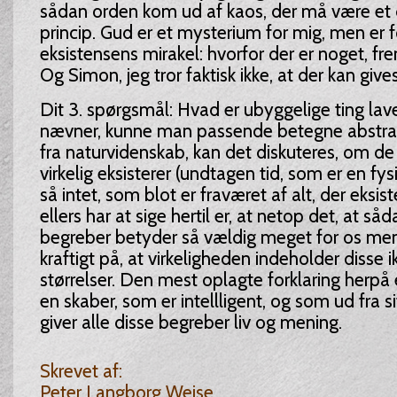
sådan orden kom ud af kaos, der må være et
princip. Gud er et mysterium for mig, men er f
eksistensens mirakel: hvorfor der er noget, fre
Og Simon, jeg tror faktisk ikke, at der kan give
Dit 3. spørgsmål: Hvad er ubyggelige ting lav
nævner, kunne man passende betegne abstra
fra naturvidenskab, kan det diskuteres, om d
virkelig eksisterer (undtagen tid, som er en fy
så intet, som blot er fraværet af alt, der eksist
ellers har at sige hertil er, at netop det, at s
begreber betyder så vældig meget for os men
kraftigt på, at virkeligheden indeholder disse 
størrelser. Den mest oplagte forklaring herpå e
en skaber, som er intellligent, og som ud fra 
giver alle disse begreber liv og mening.
Skrevet af:
Peter Langborg Wejse