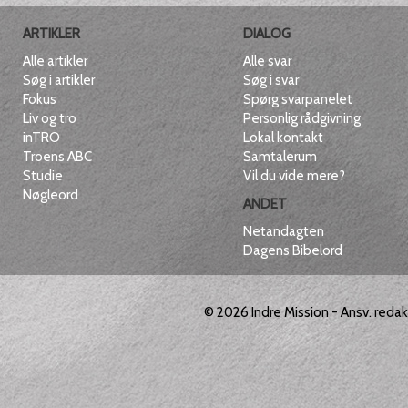
ARTIKLER
DIALOG
Alle artikler
Alle svar
Søg i artikler
Søg i svar
Fokus
Spørg svarpanelet
Liv og tro
Personlig rådgivning
inTRO
Lokal kontakt
Troens ABC
Samtalerum
Studie
Vil du vide mere?
Nøgleord
ANDET
Netandagten
Dagens Bibelord
© 2026
Indre Mission
- Ansv. reda