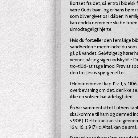
Bortset fra det, så er tro i bibels
være Guds børn, og er hans børn re
som bliver givet os i dåben: Nemlig 
kan endda nemmere skabe troen i et
uimodtageligt hjerte.
Hvis du fortæller den femårige bibe
sandheden - medmindre du som voks
gå på vandet. Selvfølgelig hører ha
venner, når jeg siger undskyld! -
tro=tillid=at tage imod. Prøv at sp
den tro, Jesus spørger efter.
I Hebræerbrevet kap.11 v. 1, s. 1106 l
overbevisning om det, der ikke ses"
ikke en voksen har ødelagt den.
Èn har sammenfattet Luthers tanker
skal komme til ham og dermed indgå
s.908). Dette kan kun ske gennem 
16 v. 16, s.917). c. Altså kan de små