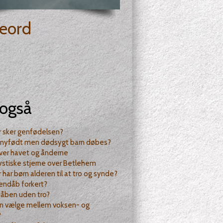
eord
også
r sker genfødelsen?
t nyfødt men dødsygt barn døbes?
ver havet og ånderne
stiske stjerne over Betlehem
 har børn alderen til at tro og synde?
endåb forkert?
dåben uden tro?
n vælge mellem voksen- og
?