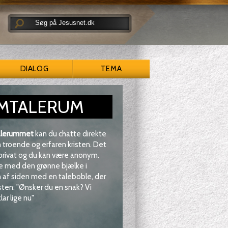
DIALOG
TEMA
MTALERUM
lerummet
kan du chatte direkte
troende og erfaren kristen. Det
 privat og du kan være anonym.
e med den grønne bjælke i
af siden med en taleboble, der
sten: "Ønsker du en snak? Vi
lar lige nu"