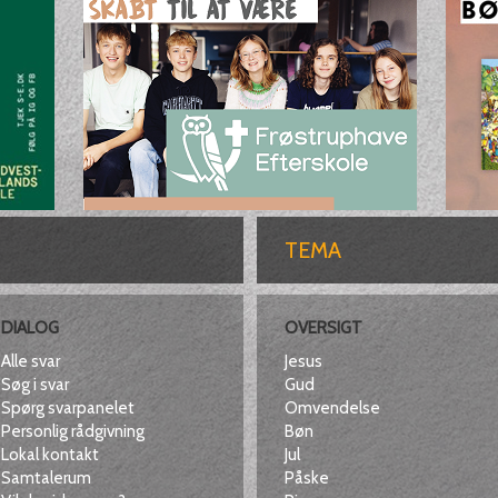
TEMA
DIALOG
OVERSIGT
Alle svar
Jesus
Søg i svar
Gud
Spørg svarpanelet
Omvendelse
Personlig rådgivning
Bøn
Lokal kontakt
Jul
Samtalerum
Påske