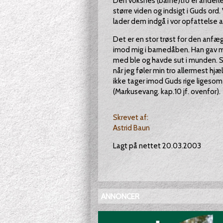
Den voksnes (barne)tro er ander
større viden og indsigt i Guds ord
lader dem indgå i vor opfattelse af
Det er en stor trøst for den anfæg
imod mig i barnedåben. Han gav mi
med ble og havde sut i munden. 
når jeg føler min tro allermest hjæ
ikke tager imod Guds rige ligesom e
(Markusevang. kap.10 jf. ovenfor).
Skrevet af:
Astrid Baun
Lagt på nettet 20.03.2003
ANNONCER