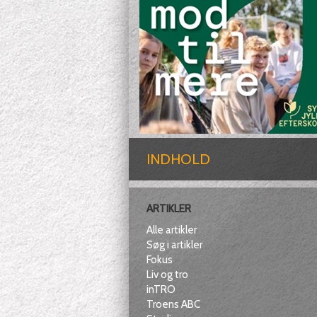
INDHOLD
ARTIKLER
Alle artikler
Søg i artikler
Fokus
Liv og tro
inTRO
Troens ABC