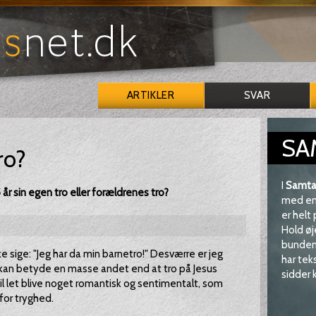
ARTIKLER
SVAR
SA
ro?
I
Samta
år sin egen tro eller forældrenes tro?
med en 
er helt
Hold øj
bunden 
 sige: "Jeg har da min barnetro!" Desværre er jeg
har tek
o kan betyde en masse andet end at tro på Jesus
sidder k
vil let blive noget romantisk og sentimentalt, som
for tryghed.