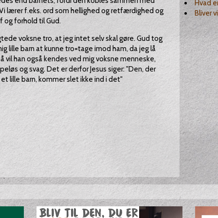
ledes end barnets, fordi den kobles sammen med
Hvad e
. Vi lærer f.eks. ord som hellighed og retfærdighed og
Bliver 
 og forhold til Gud.
tede voksne tro, at jeg intet selv skal gøre. Gud tog
g lille barn at kunne tro=tage imod ham, da jeg lå
Så vil han også kendes ved mig voksne menneske,
lpeløs og svag. Det er derfor Jesus siger: "Den, der
t lille barn, kommer slet ikke ind i det"