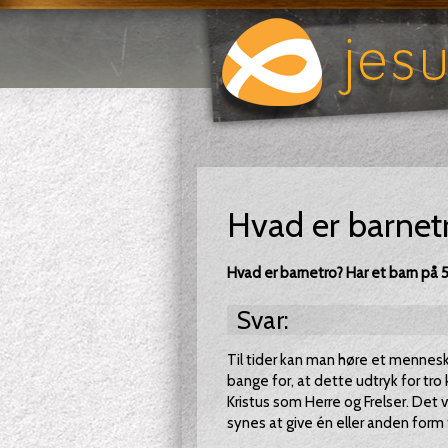
Hvad er barnet
Hvad er barnetro? Har et barn på 5 
Svar:
Til tider kan man høre et menneske
bange for, at dette udtryk for tr
Kristus som Herre og Frelser. Det 
synes at give én eller anden form 