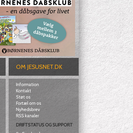
OM JESUSNET.DK
Information
Kontakt
Støt os
Fortæl om os
Nyhedsbrev
RSS kanaler
DRIFTSTATUS OG SUPPORT