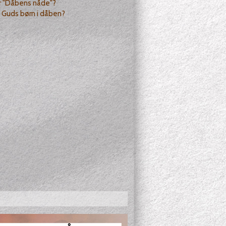
r "Dåbens nåde"?
vi Guds børn i dåben?