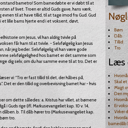
k forstand barnetro! Som barnedøbte er vi døbt til at
sten af livet. Troen er altid Guds gave, hans værk,
Nøgl
evnen til at have tillid, til at tage imod fra Gud. Gud
 lille barns hjerte end i et voksent, døvt,
Børn
Dåb
lhistorie om Jesus, vil han aldrig tvivle på
Tillid
en får ham til at tvivle. - Selvfølgelig kan Jesus
Tro
n, når jeg beder. Selvfølgelig vil han være gode
 Denne selvfølgelighed hos barnet er det samme som
Læs 
ørge dig selv, om du har samme evne til at tro. Det er
Hvornå
æser vi: "Tro er fast tillid til det, der håbes på,
Skal e
. Det er den tillid og overbevisning barnet har - hvis
Magt o
Den my
Hvornår
 om dette således: a. Kristus har villet, at børnene
Er voks
 i Guds rige (ifl. Markusevangeliet kap. 10 v. 14,
Virker 
dåben. b. Til dåb hører tro (Markusevangeliet kap.
Hvorda
 børn tro.
barnedåb