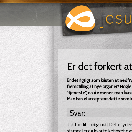
Er det forkert a
Er det rigtigt som kristen at nedfr
fremstilling af nye organer? Nogle
"tjeneste", da de mener, man kun s
Man kan vi acceptere dette som k
Svar:
Tak for dit spørgsmål. Det er yder
stamceller og hvor folketinget også