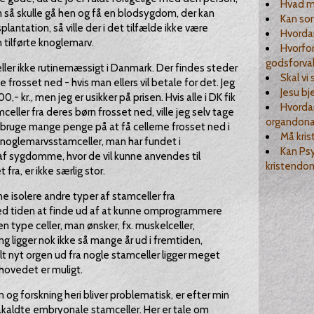
Hvad m
n så skulle gå hen og få en blodsygdom, der kan
Kan so
ntation, så ville der i det tilfælde ikke være
Hvordan
tilførte knoglemarv.
Hvorfor
godsforval
ler ikke rutinemæssigt i Danmark. Der findes steder
Skal vi 
e frosset ned - hvis man ellers vil betale for det. Jeg
Jesu b
,- kr., men jeg er usikker på prisen. Hvis alle i DK fik
Hvordan
eller fra deres børn frosset ned, ville jeg selv tage
organdona
e bruge mange penge på at få cellerne frosset ned i
Må kris
 knoglemarvsstamceller, man har fundet i
Kan Ps
f sygdomme, hvor de vil kunne anvendes til
kristendo
fra, er ikke særlig stor.
 isolere andre typer af stamceller fra
d tiden at finde ud af at kunne omprogrammere
den type celler, man ønsker, fx. muskelceller,
ing ligger nok ikke så mange år ud i fremtiden,
 nyt orgen ud fra nogle stamceller ligger meget
rhovedet er muligt.
 og forskning heri bliver problematisk, er efter min
åkaldte embryonale stamceller. Her er tale om