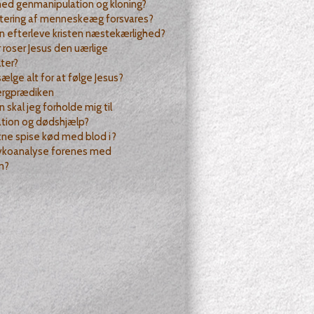
ed genmanipulation og kloning?
rtering af menneskeæg forsvares?
 efterleve kristen næstekærlighed?
 roser Jesus den uærlige
ter?
sælge alt for at følge Jesus?
jergprædiken
 skal jeg forholde mig til
tion og dødshjælp?
tne spise kød med blod i?
ykoanalyse forenes med
m?