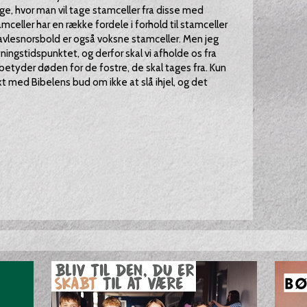
ge, hvor man vil tage stamceller fra disse med
mceller har en række fordele i forhold til stamceller
navlesnorsbold er også voksne stamceller. Men jeg
ningstidspunktet, og derfor skal vi afholde os fra
betyder døden for de fostre, de skal tages fra. Kun
t med Bibelens bud om ikke at slå ihjel, og det