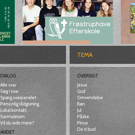
TEMA
DIALOG
OVERSIGT
Alle svar
Jesus
Søg i svar
Gud
Spørg svarpanelet
Omvendelse
Personlig rådgivning
Bøn
Lokal kontakt
Jul
Samtalerum
Påske
Vil du vide mere?
Pinse
De ti bud
ANDET