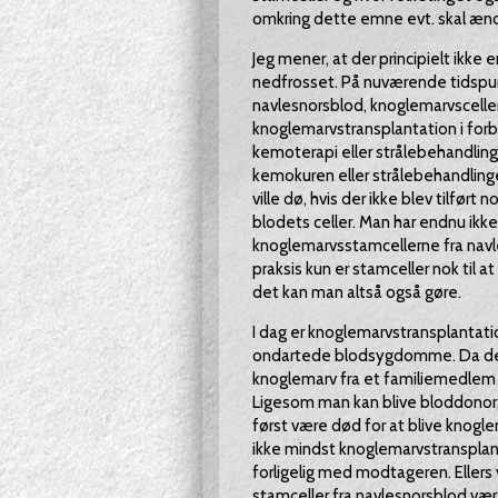
omkring dette emne evt. skal ænd
Jeg mener, at der principielt ikke 
nedfrosset. På nuværende tidspunk
navlesnorsblod, knoglemarvsceller.
knoglemarvstransplantation i forb
kemoterapi eller strålebehandli
kemokuren eller strålebehandlingen
ville dø, hvis der ikke blev tilført
blodets celler. Man har endnu ikk
knoglemarvsstamcellerne fra navles
praksis kun er stamceller nok til 
det kan man altså også gøre.
I dag er knoglemarvstransplantat
ondartede blodsygdomme. Da de f
knoglemarv fra et familiemedlem e
Ligesom man kan blive bloddonor,
først være død for at blive knogl
ikke mindst knoglemarvstransplant
forligelig med modtageren. Ellers 
stamceller fra navlesnorsblod være