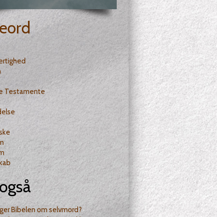
eord
ertighed
n
e Testamente
delse
ske
m
m
kab
også
iger Bibelen om selvmord?