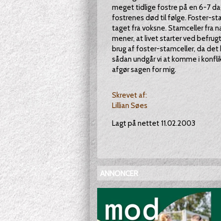
meget tidlige fostre på en 6-7 da
fostrenes død til følge. Foster-sta
taget fra voksne. Stamceller fra 
mener, at livet starter ved befrugt
brug af foster-stamceller, da det 
sådan undgår vi at komme i konflik
afgør sagen for mig.
Skrevet af:
Lillian Søes
Lagt på nettet 11.02.2003
ANNONCER