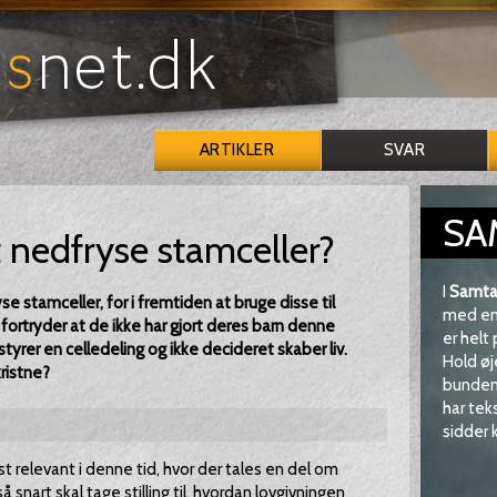
ARTIKLER
SVAR
SA
t nedfryse stamceller?
I
Samta
yse stamceller, for i fremtiden at bruge disse til
med en 
 fortryder at de ikke har gjort deres barn denne
er helt
tyrer en celledeling og ikke decideret skaber liv.
Hold øj
ristne?
bunden 
har tek
sidder k
st relevant i denne tid, hvor der tales en del om
 snart skal tage stilling til, hvordan lovgivningen