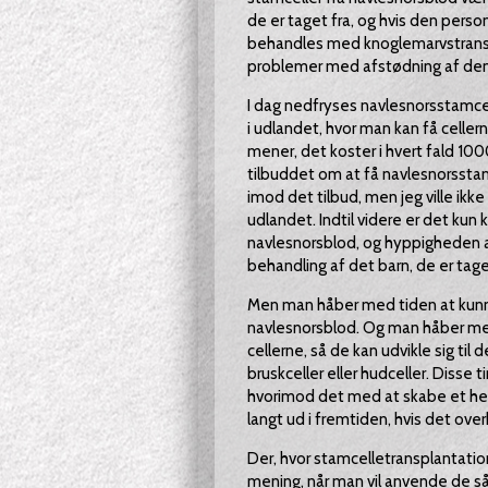
de er taget fra, og hvis den perso
behandles med knoglemarvstranspla
problemer med afstødning af den 
I dag nedfryses navlesnorsstamcel
i udlandet, hvor man kan få cellern
mener, det koster i hvert fald 10000
tilbuddet om at få navlesnorsstamc
imod det tilbud, men jeg ville ikk
udlandet. Indtil videre er det kun
navlesnorsblod, og hyppigheden a
behandling af det barn, de er taget 
Men man håber med tiden at kunne
navlesnorsblod. Og man håber me
cellerne, så de kan udvikle sig til 
bruskceller eller hudceller. Disse t
hvorimod det med at skabe et helt
langt ud i fremtiden, hvis det ove
Der, hvor stamcelletransplantation
mening, når man vil anvende de s