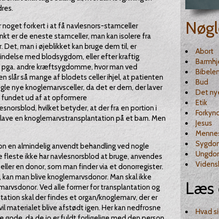
res.
Nøgl
er noget forkert i at få navlesnors-stamceller
t er de eneste stamceller, man kan isolere fra
 Det, man i øjeblikket kan bruge dem til, er
Abort
indelse med blodsygdom, eller efter kraftig
Barmhj
ng pga. andre kræftsygdomme, hvor man ved
Bibele
 slår så mange af blodets celler ihjel, at patienten
Bud
 nogle nye knoglemarvsceller, da det er dem, der laver
Det ny
e fundet ud af at opformere
Etik
norsblod, hvilket betyder, at der fra en portion i
Forkyn
at lave en knoglemarvstransplantation på et barn. Men
Jesus
Menne
Sygdo
ion en almindelig anvendt behandling ved nogle
Ungdo
leste ikke har navlesnorsblod at bruge, anvendes
Videns
ller en donor, som man finder via et donorregister.
 kan man blive knoglemarvsdonor. Man skal ikke
Læs 
emarvsdonor. Ved alle former for transplantation og
ation skal der findes et organ/knoglemarv, der er
vil materialet blive afstødt igen. Her kan nedfrosne
Hvad s
 gode, da de jo er fuldt forligelige med den person,