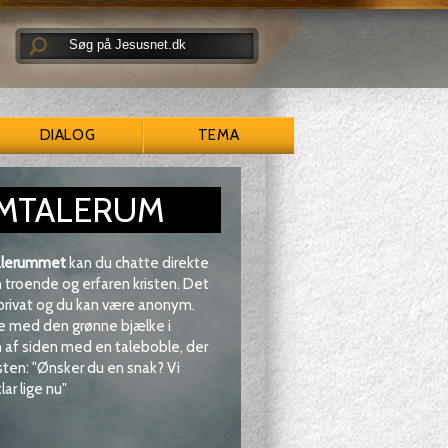
DIALOG
TEMA
MTALERUM
lerummet
kan du chatte direkte
troende og erfaren kristen. Det
 privat og du kan være anonym.
e med den grønne bjælke i
af siden med en taleboble, der
sten: "Ønsker du en snak? Vi
lar lige nu"