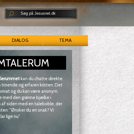
DIALOG
TEMA
MTALERUM
lerummet
kan du chatte direkte
troende og erfaren kristen. Det
 privat og du kan være anonym.
e med den grønne bjælke i
af siden med en taleboble, der
sten: "Ønsker du en snak? Vi
lar lige nu"