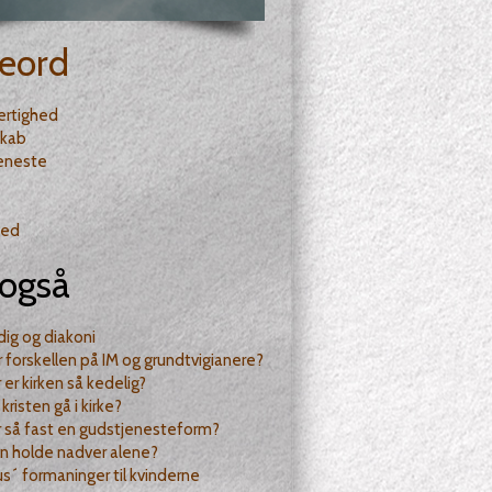
eord
ertighed
skab
eneste
hed
også
 dig og diakoni
 forskellen på IM og grundtvigianere?
 er kirken så kedelig?
kristen gå i kirke?
 så fast en gudstjenesteform?
n holde nadver alene?
us´ formaninger til kvinderne