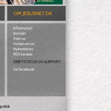
OM JESUSNET.DK
Information
Kontakt
Støt os
Fortæl om os
Nyhedsbrev
RSS kanaler
DRIFTSTATUS OG SUPPORT
Se Facebook
olitik