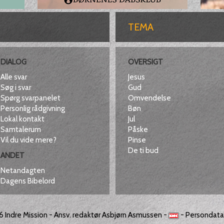
TEMA
DIALOG
OVERSIGT
Alle svar
Jesus
Søg i svar
Gud
Spørg svarpanelet
Omvendelse
Personlig rådgivning
Bøn
Lokal kontakt
Jul
Samtalerum
Påske
Vil du vide mere?
Pinse
De ti bud
ANDET
Netandagten
Dagens Bibelord
26
Indre Mission
- Ansv. redaktør Asbjørn Asmussen -
-
Persondatap