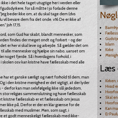
kke i det hele taget utugtige her i verden eller
afgudsdyrkere, for så måtte I jo forlade denne
Nøgl
 "Jeg beder ikke om, at du skal tage dem (dvs
u vil bevare dem fra det onde. v16 De er ikke af
n." Joh 17,15.
Barmhj
Fælles
 jord, som Gud har skabt, blandt mennesker, som
Gudstj
jorden findes der meget ondt og forkert - og der
Islam
det er her vi skal leve og arbejde. Så gælder det om
Kirke
d til alle mennesker og hjælpe sin nabo, uanset om
Menig
ler noget fjerde. Så i hverdagens forhold, i
i skolen osv kan kristne have fællesskab med alle
Læs 
e har et ganske særligt og nært forhold til dem, man
Kirken,
Og i den kristne menighed er det vigtigt, at der lyder
Hvad er
 - derfor kan man selvfølgelig ikke slå jødedom,
Hvorfor
 stor religiøs sammenslutning og have fællesskab
Skal en 
kristne fællesskab er et fællesskab om Jesus
Hvorfor
mer ikke på. Derfor er der en klar grænse for de
Kan ma
lesskab med muslimer. Men, som sagt, i
Er Paul
ve et godt menneskeligt fællesskab med ikke-