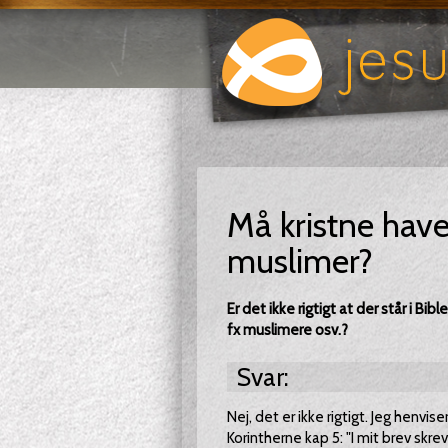
Må kristne hav
muslimer?
Er det ikke rigtigt at der står i Bi
fx muslimere osv.?
Svar:
Nej, det er ikke rigtigt. Jeg henviser
Korintherne kap 5: "I mit brev skrev