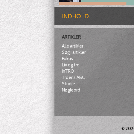
INDHOLD
ARTIKLER
Alle artikler
Søg i artikler
Fokus
Liv og tro
inTRO
Troens ABC
Studie
Nøgleord
© 20