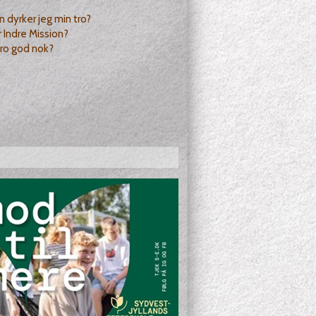
?
 dyrker jeg min tro?
 Indre Mission?
tro god nok?