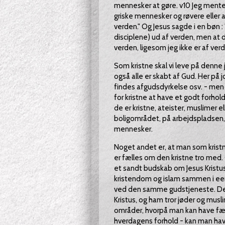
mennesker at gøre. v10 Jeg mente i
griske mennesker og røvere eller 
verden." Og Jesus sagde i en bøn :
disciplene) ud af verden, men at d
verden, ligesom jeg ikke er af verde
Som kristne skal vi leve på denne
også alle er skabt af Gud. Her på 
findes afgudsdyrkelse osv. - men 
for kristne at have et godt forhol
de er kristne, ateister, muslimer el
boligområdet, på arbejdspladsen, 
mennesker.
Noget andet er, at man som kristn
er fælles om den kristne tro med. 
et sandt budskab om Jesus Kristus
kristendom og islam sammen i een
ved den samme gudstjeneste. Det 
Kristus, og ham tror jøder og musli
områder, hvorpå man kan have fæl
hverdagens forhold - kan man ha