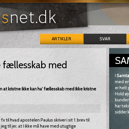
ARTIKLER
SVAR
SA
e fællesskab med
I
Samta
med en 
er helt
blen at kristne ikke kan ha' fællesskab med ikke kristne
Hold øj
bunden 
har tek
sidder k
 fx til hvad apostelen Paulus skriver i sit 1. brev til
 jeg til jer, at I ikke må have med utugtige