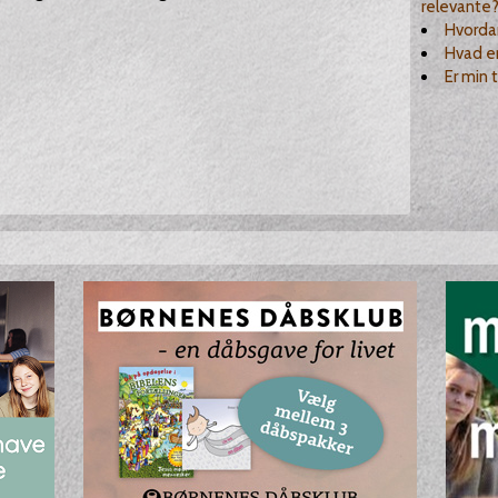
relevante
Hvordan
Hvad er
Er min 