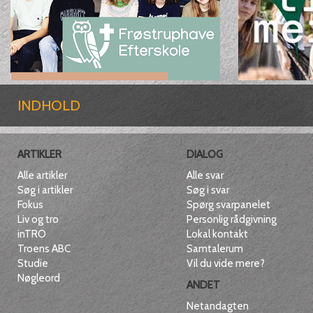
INDHOLD
ARTIKLER
DIALOG
Alle artikler
Alle svar
Søg i artikler
Søg i svar
Fokus
Spørg svarpanelet
Liv og tro
Personlig rådgivning
inTRO
Lokal kontakt
Troens ABC
Samtalerum
Studie
Vil du vide mere?
Nøgleord
ANDET
Netandagten