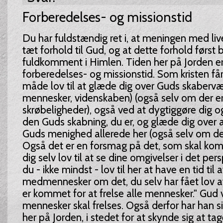
Forberedelses- og missionstid
Du har fuldstændig ret i, at meningen med livet
tæt forhold til Gud, og at dette forhold først b
fuldkomment i Himlen. Tiden her på Jorden er
forberedelses- og missionstid. Som kristen få
måde lov til at glæde dig over Guds skabervæ
mennesker, videnskaben) (også selv om der 
skrøbeligheder), også ved at dygtiggøre dig 
den Guds skabning, du er, og glæde dig over 
Guds menighed allerede her (også selv om der
Også det er en forsmag på det, som skal kom
dig selv lov til at se dine omgivelser i det pers
du - ikke mindst - lov til her at have en tid til 
medmennesker om det, du selv har fået lov at
er kommet for at frelse alle mennesker." Gud vi
mennesker skal frelses. Også derfor har han s
her på Jorden, i stedet for at skynde sig at ta