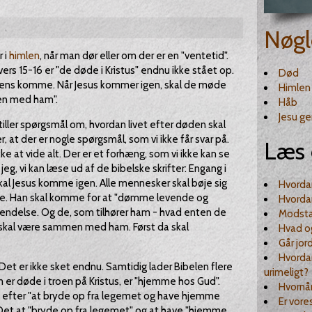
Nøgl
 i
himlen
, når man dør eller om der er en "ventetid".
vers 15-16 er "de døde i Kristus" endnu ikke stået op.
Død
rens komme. Når Jesus kommer igen, skal de møde
Himlen
en med ham".
Håb
Jesu g
stiller spørgsmål om, hvordan livet efter døden skal
, at der er nogle spørgsmål, som vi ikke får svar på.
Læs 
kke at vide alt. Der er et forhæng, som vi ikke kan se
, vi kan læse ud af de bibelske skrifter: Engang i
skal Jesus komme igen. Alle mennesker skal bøje sig
Hvordan
rre. Han skal komme for at "dømme levende og
Hvorda
ekendelse. Og de, som tilhører ham - hvad enten de
Modsta
 - skal være sammen med ham. Først da skal
Hvad og
Går jor
Hvordan
Det er ikke sket endnu. Samtidig lader Bibelen flere
urimeligt?
 er døde i troen på Kristus, er "hjemme hos Gud".
Hvornår
s efter "at bryde op fra legemet og have hjemme
Er vore
. Det at "bryde op fra legemet" og at have "hjemme