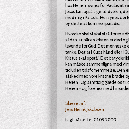
hos Herren" synes for Paulus at v
Jesus kan også sige til røveren, de
med mig i Paradis. Her synes der 
og dette at komme i paradis.
Hvordan skal vi skal vi så forene d
sådan, at når en kristen er død og
levende for Gud. Det menneske er 
tanke. Det er i Guds hånd eller i 
Kristus skal opstå". Det betyder ik
kan måske sammenligne med vi me
tid uden tidsfornemmelse. Den er s
afsked med vore kristne brødre o
Herren". Og samtidig glæde os ti
Herren - og forenes med hinande
Skrevet af:
Jens Henrik Jakobsen
Lagt på nettet 01.09.2000