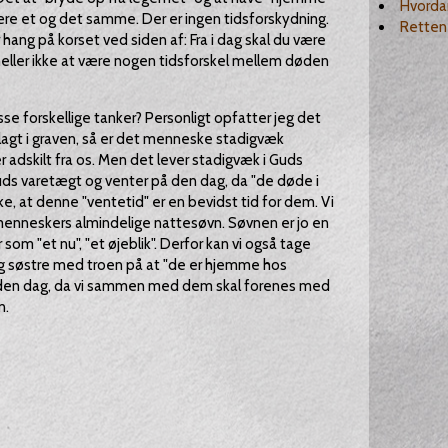
Hvorda
ære et og det samme. Der er ingen tidsforskydning.
Retten t
r hang på korset ved siden af: Fra i dag skal du være
heller ikke at være nogen tidsforskel mellem døden
isse forskellige tanker? Personligt opfatter jeg det
 lagt i graven, så er det menneske stadigvæk
adskilt fra os. Men det lever stadigvæk i Guds
Guds varetægt og venter på den dag, da "de døde i
ke, at denne "ventetid" er en bevidst tid for dem. Vi
nneskers almindelige nattesøvn. Søvnen er jo en
om "et nu", "et øjeblik". Derfor kan vi også tage
g søstre med troen på at "de er hjemme hos
l den dag, da vi sammen med dem skal forenes med
n.