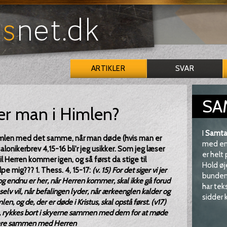
ARTIKLER
SVAR
SA
r man i Himlen?
I
Samta
 himlen med det samme, når man døde (hvis man er
med en 
salonikerbrev 4,15-16 bli'r jeg usikker. Som jeg læser
er helt
 til Herren kommer igen, og så først da stige til
Hold øj
ælpe mig??? 1. Thess. 4, 15-17:
(v. 15) For det siger vi jer
bunden 
 og endnu er her, når Herren kommer, skal ikke gå forud
har tek
elv vil, når befalingen lyder, når ærkeenglen kalder og
sidder k
en, og de, der er døde i Kristus, skal opstå først. (v17)
her, rykkes bort i skyerne sammen med dem for at møde
d være sammen med Herren