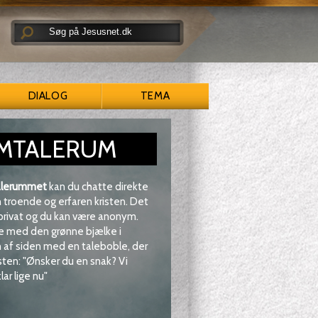
DIALOG
TEMA
MTALERUM
lerummet
kan du chatte direkte
troende og erfaren kristen. Det
 privat og du kan være anonym.
e med den grønne bjælke i
af siden med en taleboble, der
sten: "Ønsker du en snak? Vi
lar lige nu"