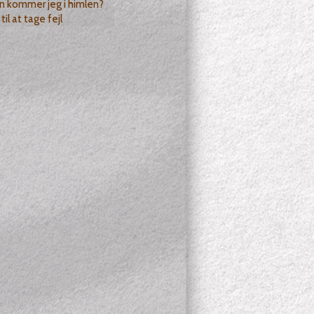
n kommer jeg i himlen?
il at tage fejl