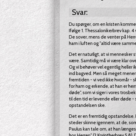
Svar:
Du spørger, om en kristen kommer
Ifølge 1. Thessalonikerbrev kap. 4 
De sover, mens de venter på Her
ham i luften og "altid være samm
Det er naturligt, at vi mennesker 
være. Samtidig må vi være klar over
Og vi behøver vel egentlig heller i
ind bagved. Men så meget mener jeg
fremtiden - vi ved ikke hvornår - 
for ham og erkende, at han er he
døde", som vi siger i vores trosb
til den tid er levende eller døde
opstandelsen ske.
Det er en fremtidig opstandelse. 
steder skinne igennem, at de, som
Paulus kan tale om, at han længe
hos Herren" (2.Korintherbrev 5,8)