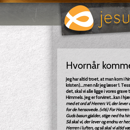
Hvornår komme
Jeg har altid troet, at man kom i
kristen)....men når jeg læser 1. Tes
det, skal vi alle ligge i vores grave
Himmels. Jeg er forvirret...kan I hj
med et ord af Herren: Vi, der lever
for de hensovede. (v16) For Herren s
Guds basun gjalder, stige ned fra himl
Så skal vi, der lever og endnu er 
Herren i luften, og så skal vi alti