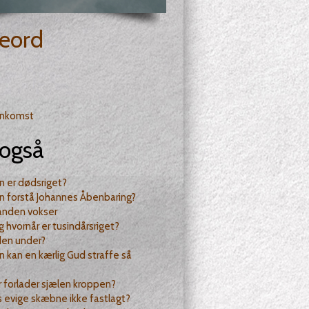
eord
enkomst
også
 er dødsriget?
n forstå Johannes Åbenbaring?
nden vokser
 hvornår er tusindårsriget?
den under?
 kan en kærlig Gud straffe så
 forlader sjælen kroppen?
s evige skæbne ikke fastlagt?