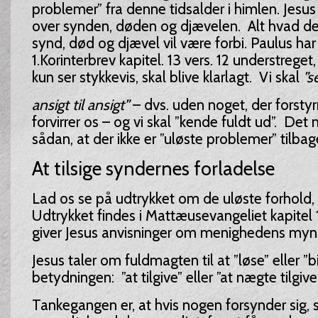
problemer” fra denne tidsalder i himlen. Jesus 
over synden, døden og djævelen. Alt hvad de
synd, død og djævel vil være forbi. Paulus har
1.Korinterbrev kapitel. 13 vers. 12 understreget, 
kun ser stykkevis, skal blive klarlagt. Vi skal
”s
ansigt til ansigt”
– dvs. uden noget, der forstyrr
forvirrer os – og vi skal ”kende fuldt ud”. Det 
sådan, at der ikke er ”uløste problemer” tilb
At tilsige syndernes forladelse
Lad os se på udtrykket om de uløste forhold, 
Udtrykket findes i Mattæusevangeliet kapitel 
giver Jesus anvisninger om menighedens myn
Jesus taler om fuldmagten til at ”løse” eller ”b
betydningen: ”at tilgive” eller ”at nægte tilgivel
Tankegangen er, at hvis nogen forsynder sig,