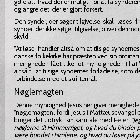
gøre alt, hvad der er muligt, for at få synderen
og angre det, der er gjort forkert.
Den synder, der søger tilgivelse, skal ”løses” f
synder, der ikke søger tilgivelse, bliver derimod
skyld.
”At løse” handler altså om at tilsige synderne
danske folkekirke har præsten ved sin ordinati
menigheden fået tilkendt myndigheden til at 
altså til at tilsige syndernes forladelse, som det
forbindelse med et skriftemål.
Nøglemagten
Denne myndighed Jesus her giver menigheden
”nøglemagten”, fordi Jesus i Mattæusevangeliet
bruger det udtryk i sin samtale med Peter.
”Je
nøglerne til Himmerriget, og hvad du binder p
være bundet i himlene, og hvad du løser på j