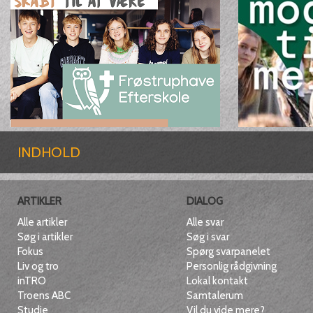
INDHOLD
ARTIKLER
DIALOG
Alle artikler
Alle svar
Søg i artikler
Søg i svar
Fokus
Spørg svarpanelet
Liv og tro
Personlig rådgivning
inTRO
Lokal kontakt
Troens ABC
Samtalerum
Studie
Vil du vide mere?