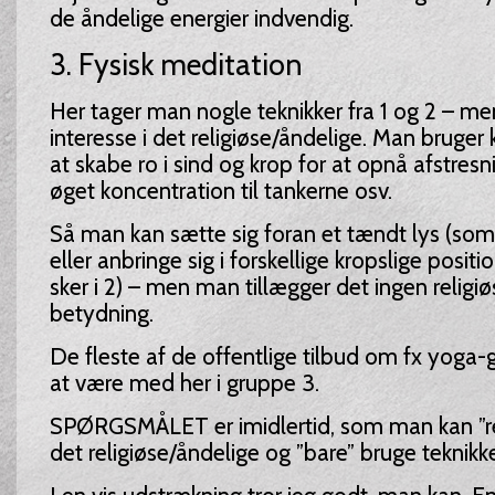
de åndelige energier indvendig.
3. Fysisk meditation
Her tager man nogle teknikker fra 1 og 2 – me
interesse i det religiøse/åndelige. Man bruger k
at skabe ro i sind og krop for at opnå afstresn
øget koncentration til tankerne osv.
Så man kan sætte sig foran et tændt lys (som d
eller anbringe sig i forskellige kropslige posit
sker i 2) – men man tillægger det ingen religiø
betydning.
De fleste af de offentlige tilbud om fx yoga
at være med her i gruppe 3.
SPØRGSMÅLET er imidlertid, som man kan ”ren
det religiøse/åndelige og ”bare” bruge teknikk