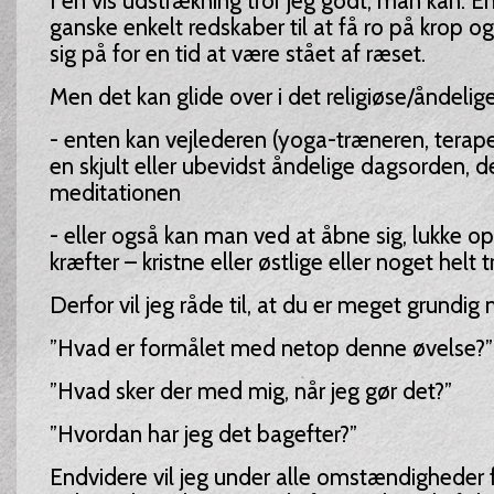
I en vis udstrækning tror jeg godt, man kan. En
ganske enkelt redskaber til at få ro på krop og 
sig på for en tid at være stået af ræset.
Men det kan glide over i det religiøse/åndelige
- enten kan vejlederen (yoga-træneren, terap
en skjult eller ubevidst åndelige dagsorden, de
meditationen
- eller også kan man ved at åbne sig, lukke op
kræfter – kristne eller østlige eller noget helt t
Derfor vil jeg råde til, at du er meget grundig
”Hvad er formålet med netop denne øvelse?”
”Hvad sker der med mig, når jeg gør det?”
”Hvordan har jeg det bagefter?”
Endvidere vil jeg under alle omstændigheder f