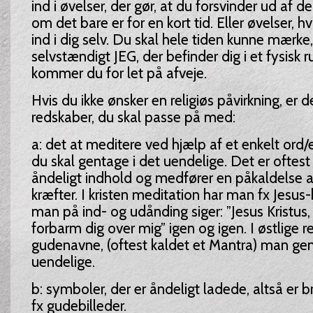
ind i øvelser, der gør, at du forsvinder ud af 
om det bare er for en kort tid. Eller øvelser, h
ind i dig selv. Du skal hele tiden kunne mærke,
selvstændigt JEG, der befinder dig i et fysisk r
kommer du for let på afveje.
Hvis du ikke ønsker en religiøs påvirkning, er d
redskaber, du skal passe på med:
a: det at meditere ved hjælp af et enkelt ord/
du skal gentage i det uendelige. Det er oftes
åndeligt indhold og medfører en påkaldelse a
kræfter. I kristen meditation har man fx Jesus
man på ind- og udånding siger: ”Jesus Kristus
forbarm dig over mig” igen og igen. I østlige re
gudenavne, (oftest kaldet et Mantra) man gen
uendelige.
b: symboler, der er åndeligt ladede, altså er bru
fx gudebilleder.