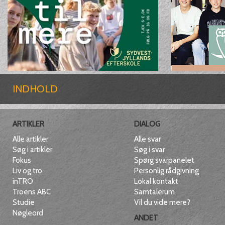
INDHOLD
ARTIKLER
DIALOG
Alle artikler
Alle svar
Søg i artikler
Søg i svar
Fokus
Spørg svarpanelet
Liv og tro
Personlig rådgivning
inTRO
Lokal kontakt
Troens ABC
Samtalerum
Studie
Vil du vide mere?
Nøgleord
ANDET