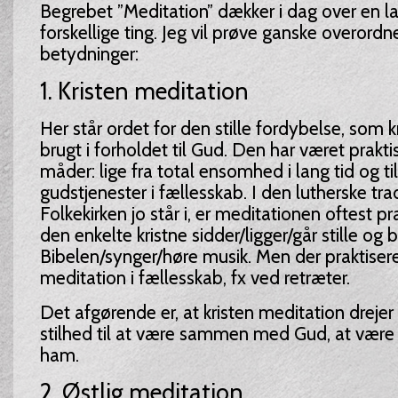
Begrebet ”Meditation” dækker i dag over en l
forskellige ting. Jeg vil prøve ganske overordne
betydninger:
1. Kristen meditation
Her står ordet for den stille fordybelse, som kr
brugt i forholdet til Gud. Den har været prakti
måder: lige fra total ensomhed i lang tid og til 
gudstjenester i fællesskab. I den lutherske tra
Folkekirken jo står i, er meditationen oftest pr
den enkelte kristne sidder/ligger/går stille og 
Bibelen/synger/høre musik. Men der praktiser
meditation i fællesskab, fx ved retræter.
Det afgørende er, at kristen meditation drejer
stilhed til at være sammen med Gud, at være
ham.
2. Østlig meditation