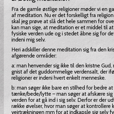
Fra de gamle østlige religioner møder vi en 
af meditation. Nu er det forskelligt fra religion 
skal jeg prøve at slå det hele sammen for over
kan man sige, at meditation er et middel til a
fysiske verden ude og i stedet åbne sig for 
indeni mig selv.
Heri adskiller denne meditation sig fra den kri
afgørende områder:
a: man henvender sig ikke til den kristne Gud
gnist af det guddommelige verdensalt, der ifø
religioner er indeni hvert enkelt menneske.
b: man søger ikke bare en stilhed for bedre a
tænke/bede/lytte – man søger at afskære sig 
verden for at gå ind i sig selv. Derfor er der ud
række øvelser, hvor man søger at kontrollere 
vejrtrækningen mm for at indkapsle sig selv fys